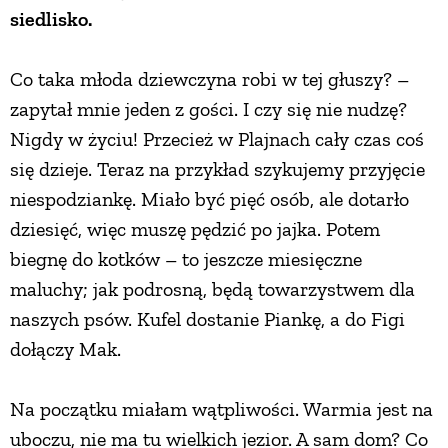
siedlisko.
PRZEPISY
Co taka młoda dziewczyna robi w tej głuszy? –
ŚNIADANIA
zapytał mnie jeden z gości. I czy się nie nudzę?
Nigdy w życiu! Przecież w Plajnach cały czas coś
PRZYSTAWKI
się dzieje. Teraz na przykład szykujemy przyjęcie
niespodziankę. Miało być pięć osób, ale dotarło
dziesięć, więc muszę pędzić po jajka. Potem
ZUPY
biegnę do kotków – to jeszcze miesięczne
maluchy; jak podrosną, będą towarzystwem dla
DANIA GŁÓWNE
naszych psów. Kufel dostanie Piankę, a do Figi
dołączy Mak.
CIASTA I DESERY
Na początku miałam wątpliwości. Warmia jest na
DODATKI
uboczu, nie ma tu wielkich jezior. A sam dom? Co