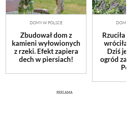
DOMY W POLSCE
DOMY 
Zbudował dom z
Rzuciła
kamieni wyłowionych
wróciła
z rzeki. Efekt zapiera
Dziś je
dech w piersiach!
ogród za
Po
REKLAMA