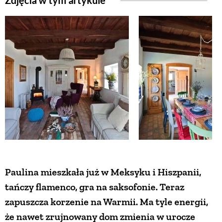
Zdjęcia w tym artykule
ZWIERZĘTA W NATURZE
GRZYBY
KRAJOBRAZ
RĘKODZIEŁO
RZEMIOSŁO
Paulina mieszkała już w Meksyku i Hiszpanii,
ZWYCZAJE
tańczy flamenco, gra na saksofonie. Teraz
zapuszcza korzenie na Warmii. Ma tyle energii,
ZRÓB TO SAM
że nawet zrujnowany dom zmienia w urocze