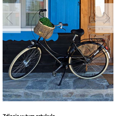
NATURALNIE
URODA
NATURALNA APTECZKA
DLA DOMU
EKO ŻYCIE
PRZYRODA
ZWIERZĘTA DOMOWE