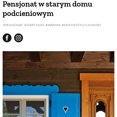
Pensjonat w starym domu
podcieniowym
BUDUJEMY DOM
PENSJONAT
STARY DOM
WARMIA
DOM W STYLU COUNTRY
OGRÓD
WARZYWA I OWOCE
ROŚLINY OGRODOWE
PORADY
ZIELEŃ W DOMU
PROJEKTOWANIE OGRODU