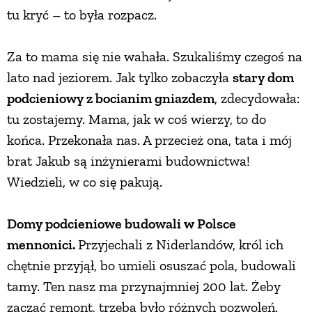
tu kryć – to była rozpacz.
PRZETWORY
Za to mama się nie wahała. Szukaliśmy czegoś na
INNE
lato nad jeziorem. Jak tylko zobaczyła
stary dom
podcieniowy z bocianim gniazdem
, zdecydowała:
tu zostajemy. Mama, jak w coś wierzy, to do
końca. Przekonała nas. A przecież ona, tata i mój
brat Jakub są inżynierami budownictwa!
Wiedzieli, w co się pakują.
Domy podcieniowe budowali w Polsce
mennonici.
Przyjechali z Niderlandów, król ich
chętnie przyjął, bo umieli osuszać pola, budowali
tamy. Ten nasz ma przynajmniej 200 lat. Żeby
zacząć remont, trzeba było różnych pozwoleń.