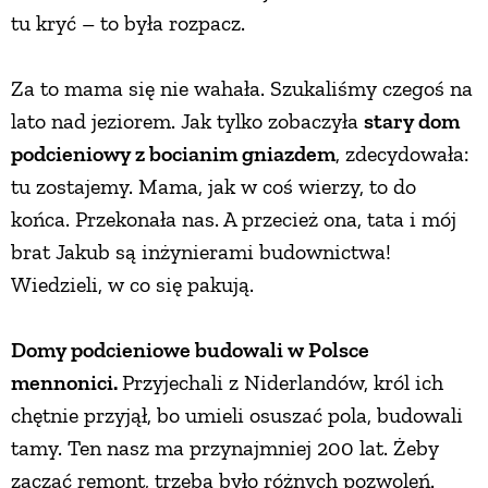
tu kryć – to była rozpacz.
PRZETWORY
Za to mama się nie wahała. Szukaliśmy czegoś na
INNE
lato nad jeziorem. Jak tylko zobaczyła
stary dom
podcieniowy z bocianim gniazdem
, zdecydowała:
tu zostajemy. Mama, jak w coś wierzy, to do
końca. Przekonała nas. A przecież ona, tata i mój
brat Jakub są inżynierami budownictwa!
Wiedzieli, w co się pakują.
Domy podcieniowe budowali w Polsce
mennonici.
Przyjechali z Niderlandów, król ich
chętnie przyjął, bo umieli osuszać pola, budowali
tamy. Ten nasz ma przynajmniej 200 lat. Żeby
zacząć remont, trzeba było różnych pozwoleń.