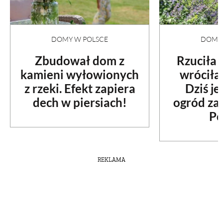
DOMY W POLSCE
DOMY 
Zbudował dom z
Rzuciła
kamieni wyłowionych
wróciła
z rzeki. Efekt zapiera
Dziś je
dech w piersiach!
ogród za
Po
REKLAMA