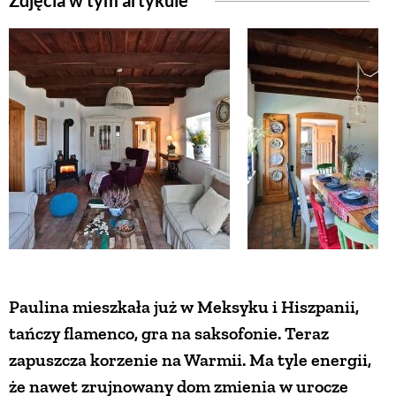
Zdjęcia w tym artykule
ZWIERZĘTA W NATURZE
GRZYBY
KRAJOBRAZ
RĘKODZIEŁO
RZEMIOSŁO
Paulina mieszkała już w Meksyku i Hiszpanii,
ZWYCZAJE
tańczy flamenco, gra na saksofonie. Teraz
zapuszcza korzenie na Warmii. Ma tyle energii,
ZRÓB TO SAM
że nawet zrujnowany dom zmienia w urocze