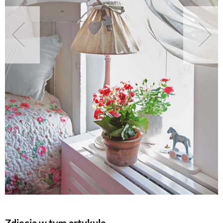
NATURALNIE
URODA
NATURALNA APTECZKA
DLA DOMU
EKO ŻYCIE
PRZYRODA
ZWIERZĘTA DOMOWE