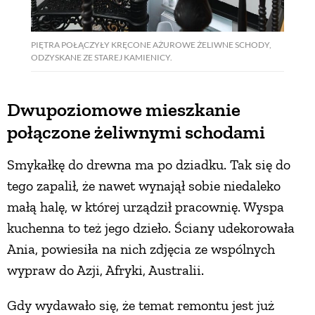
PIĘTRA POŁĄCZYŁY KRĘCONE AŻUROWE ŻELIWNE SCHODY,
ODZYSKANE ZE STAREJ KAMIENICY.
Dwupoziomowe mieszkanie
połączone żeliwnymi schodami
Smykałkę do drewna ma po dziadku. Tak się do
tego zapalił, że nawet wynajął sobie niedaleko
małą halę, w której urządził pracownię. Wyspa
kuchenna to też jego dzieło. Ściany udekorowała
Ania, powiesiła na nich zdjęcia ze wspólnych
wypraw do Azji, Afryki, Australii.
Gdy wydawało się, że temat remontu jest już