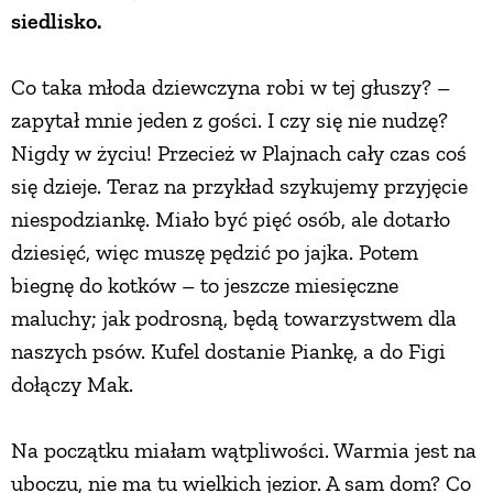
siedlisko.
PRZEPISY
Co taka młoda dziewczyna robi w tej głuszy? –
ŚNIADANIA
zapytał mnie jeden z gości. I czy się nie nudzę?
Nigdy w życiu! Przecież w Plajnach cały czas coś
PRZYSTAWKI
się dzieje. Teraz na przykład szykujemy przyjęcie
niespodziankę. Miało być pięć osób, ale dotarło
dziesięć, więc muszę pędzić po jajka. Potem
ZUPY
biegnę do kotków – to jeszcze miesięczne
maluchy; jak podrosną, będą towarzystwem dla
DANIA GŁÓWNE
naszych psów. Kufel dostanie Piankę, a do Figi
dołączy Mak.
CIASTA I DESERY
Na początku miałam wątpliwości. Warmia jest na
DODATKI
uboczu, nie ma tu wielkich jezior. A sam dom? Co