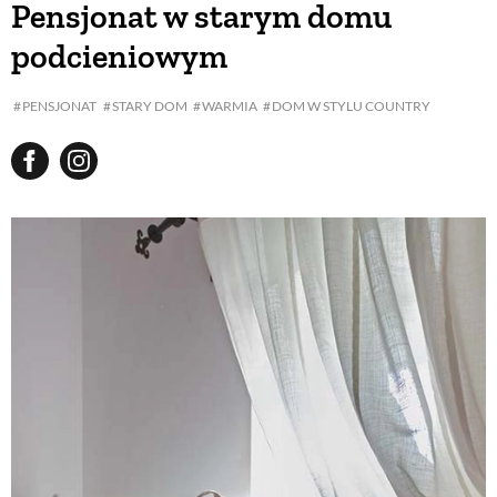
Pensjonat w starym domu
podcieniowym
BUDUJEMY DOM
PENSJONAT
STARY DOM
WARMIA
DOM W STYLU COUNTRY
OGRÓD
WARZYWA I OWOCE
ROŚLINY OGRODOWE
PORADY
ZIELEŃ W DOMU
PROJEKTOWANIE OGRODU