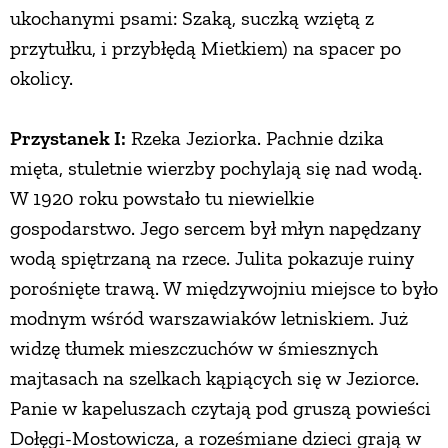
ukochanymi psami: Szaką, suczką wziętą z
PRZETWORY
przytułku, i przybłędą Mietkiem) na spacer po
okolicy.
INNE
Przystanek I:
Rzeka Jeziorka. Pachnie dzika
mięta, stuletnie wierzby pochylają się nad wodą.
W 1920 roku powstało tu niewielkie
gospodarstwo. Jego sercem był młyn napędzany
wodą spiętrzaną na rzece. Julita pokazuje ruiny
porośnięte trawą. W międzywojniu miejsce to było
modnym wśród warszawiaków letniskiem. Już
widzę tłumek mieszczuchów w śmiesznych
majtasach na szelkach kąpiących się w Jeziorce.
Panie w kapeluszach czytają pod gruszą powieści
Dołęgi-Mostowicza, a roześmiane dzieci grają w