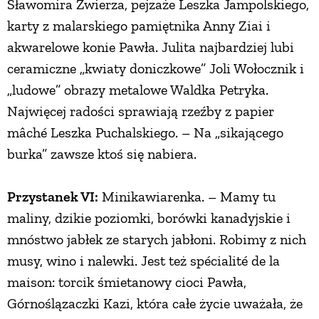
Sławomira Zwierza, pejzaże Leszka Jampolskiego,
karty z malarskiego pamiętnika Anny Ziai i
akwarelowe konie Pawła. Julita najbardziej lubi
ceramiczne „kwiaty doniczkowe” Joli Wołocznik i
„ludowe” obrazy metalowe Waldka Petryka.
Najwięcej radości sprawiają rzeźby z papier
mâché Leszka Puchalskiego. – Na „sikającego
burka” zawsze ktoś się nabiera.
Przystanek VI:
Minikawiarenka. – Mamy tu
maliny, dzikie poziomki, borówki kanadyjskie i
mnóstwo jabłek ze starych jabłoni. Robimy z nich
musy, wino i nalewki. Jest też spécialité de la
maison: torcik śmietanowy cioci Pawła,
Górnoślązaczki Kazi, która całe życie uważała, że