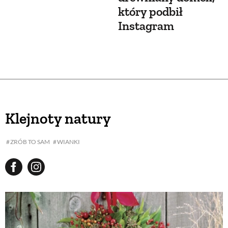
który podbił
Instagram
Klejnoty natury
ZRÓB TO SAM
WIANKI