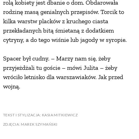
rolą kobiety jest dbanie o dom. Obdarowała
rodzinę masą genialnych przepisów. Torcik to
kilka warstw placków z kruchego ciasta
przekładanych bitą śmietaną z dodatkiem
cytryny, a do tego wiśnie lub jagody w syropie.
Spacer był cudny. – Marzy nam się, żeby
przyjeżdżali tu goście – mówi Julita – żeby
wróciło letnisko dla warszawiaków. Jak przed
wojną.
TEKST I STYLIZACJA: KASIA MITKIEWICZ
ZDJĘCIA: MAREK SZYMAŃSKI