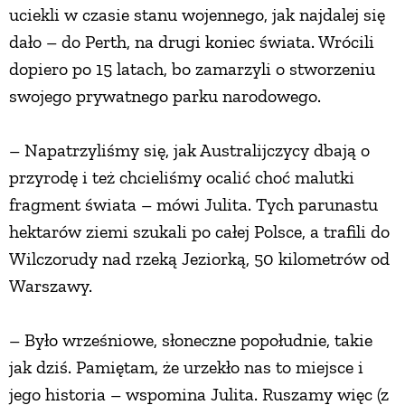
uciekli w czasie stanu wojennego, jak najdalej się
PRZEPISY
dało – do Perth, na drugi koniec świata. Wrócili
dopiero po 15 latach, bo zamarzyli o stworzeniu
ŚNIADANIA
swojego prywatnego parku narodowego.
– Napatrzyliśmy się, jak Australijczycy dbają o
PRZYSTAWKI
przyrodę i też chcieliśmy ocalić choć malutki
fragment świata – mówi Julita. Tych parunastu
ZUPY
hektarów ziemi szukali po całej Polsce, a trafili do
Wilczorudy nad rzeką Jeziorką, 50 kilometrów od
DANIA GŁÓWNE
Warszawy.
CIASTA I DESERY
– Było wrześniowe, słoneczne popołudnie, takie
jak dziś. Pamiętam, że urzekło nas to miejsce i
DODATKI
jego historia – wspomina Julita. Ruszamy więc (z