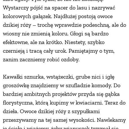
Wystarczy pójść na spacer do lasu i nazrywać
kolorowych gałązek. Najdłużej postoją owoce
dzikiej róży – trochę wprawdzie podeschną, ale do
wiosny nie zmienią koloru. Głogi są bardzo
efektowne, ale na krótko. Niestety, szybko
czernieją i tracą cały urok. Pamiętajmy o tym,
zanim zaczniemy robić ozdoby.
Kawałki sznurka, wstążeczki, grube nici i igłę
groszówkę znajdziemy w szufladzie komody. Do
bardziej ambitnych projektów przyda się gąbka
florystyczna, którą kupimy w kwiaciarni. Teraz do
dzieła. Owoce dzikiej róży z szypułkami
przeszywamy na tej samej wysokości. Nawlekamy
je ścisło i wiążemy, żeby wianuszek trzymał się