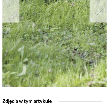
NATURALNIE
URODA
NATURALNA APTECZKA
DLA DOMU
EKO ŻYCIE
PRZYRODA
Zdjęcia w tym artykule
ZWIERZĘTA DOMOWE