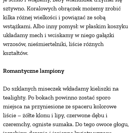
sztywno. Koralowych obrączek możemy zrobić
kilka różnej wielkości i powiązać ze sobą
wstążkami. Albo inny pomysł: w płaskim koszyku
układamy mech i wciskamy w niego gałązki
wrzosów, nieśmiertelniki, liście różnych
kształtów.
Romantyczne lampiony
Do szklanych miseczek wkładamy kieliszki na
tealighty. Po bokach powinno zostać sporo
miejsca na przyniesione ze spaceru kolorowe
liście – żółte klonu i lipy, czerwone dębu i
czeremchy, ogniste sumaka. Do tego owoce głogu,
jarzębiny, derenia i jesienne kwiaty wrzosu,