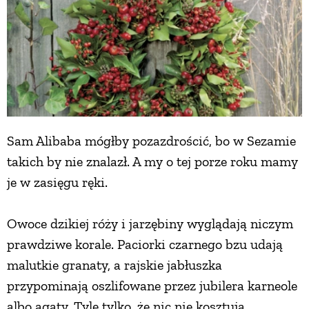
Sam Alibaba mógłby pozazdrościć, bo w Sezamie
takich by nie znalazł. A my o tej porze roku mamy
je w zasięgu ręki.
Owoce dzikiej róży i jarzębiny wyglądają niczym
prawdziwe korale. Paciorki czarnego bzu udają
malutkie granaty, a rajskie jabłuszka
przypominają oszlifowane przez jubilera karneole
albo agaty. Tyle tylko, że nic nie kosztują.