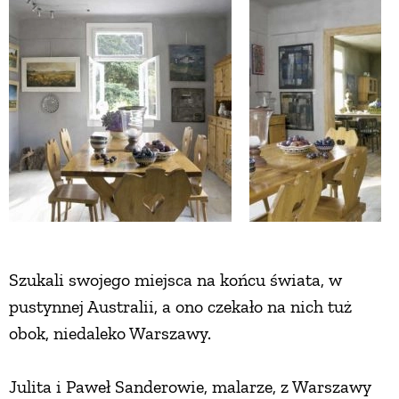
ZWIERZĘTA W NATURZE
GRZYBY
KRAJOBRAZ
RĘKODZIEŁO
RZEMIOSŁO
Szukali swojego miejsca na końcu świata, w
pustynnej Australii, a ono czekało na nich tuż
ZWYCZAJE
obok, niedaleko Warszawy.
ZRÓB TO SAM
Julita i Paweł Sanderowie, malarze, z Warszawy