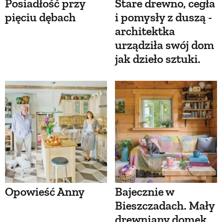
Posiadłość przy
Stare drewno, cegła
pięciu dębach
i pomysły z duszą -
architektka
urządziła swój dom
jak dzieło sztuki.
Opowieść Anny
Bajecznie w
Bieszczadach. Mały
drewniany domek,