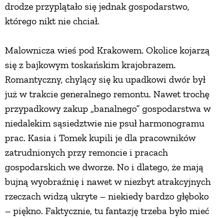
drodze przyplątało się jednak gospodarstwo,
którego nikt nie chciał.
ZWIERZĘTA W NATURZE
Malownicza wieś pod Krakowem. Okolice kojarzą
GRZYBY
się z bajkowym toskańskim krajobrazem.
Romantyczny, chylący się ku upadkowi dwór był
KRAJOBRAZ
już w trakcie generalnego remontu. Nawet trochę
przypadkowy zakup „banalnego” gospodarstwa w
RĘKODZIEŁO
niedalekim sąsiedztwie nie psuł harmonogramu
prac. Kasia i Tomek kupili je dla pracowników
RZEMIOSŁO
zatrudnionych przy remoncie i pracach
gospodarskich we dworze. No i dlatego, że mają
ZWYCZAJE
bujną wyobraźnię i nawet w niezbyt atrakcyjnych
rzeczach widzą ukryte – niekiedy bardzo głęboko
ZRÓB TO SAM
– piękno. Faktycznie, tu fantazję trzeba było mieć