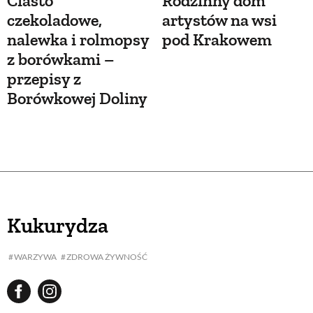
Ciasto
Rodzinny dom
czekoladowe,
artystów na wsi
nalewka i rolmopsy
pod Krakowem
z borówkami –
przepisy z
Borówkowej Doliny
Kukurydza
WARZYWA
ZDROWA ŻYWNOŚĆ