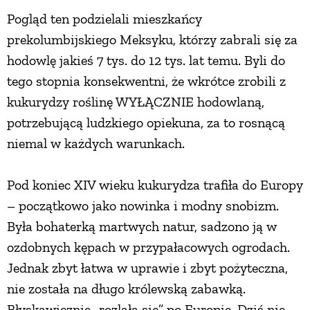
Pogląd ten podzielali mieszkańcy
prekolumbijskiego Meksyku, którzy zabrali się za
hodowlę jakieś 7 tys. do 12 tys. lat temu. Byli do
tego stopnia konsekwentni, że wkrótce zrobili z
kukurydzy roślinę WYŁĄCZNIE hodowlaną,
potrzebującą ludzkiego opiekuna, za to rosnącą
niemal w każdych warunkach.
Pod koniec XIV wieku kukurydza trafiła do Europy
– początkowo jako nowinka i modny snobizm.
Była bohaterką martwych natur, sadzono ją w
ozdobnych kępach w przypałacowych ogrodach.
Jednak zbyt łatwa w uprawie i zbyt pożyteczna,
nie została na długo królewską zabawką.
Błyskawicznie „rozlała się” po Europie. Dziś nie