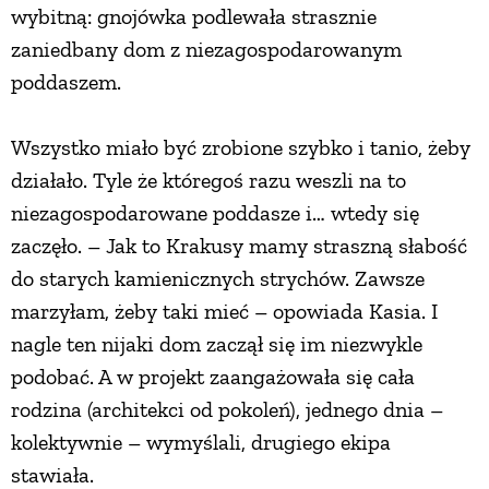
wybitną: gnojówka podlewała strasznie
PRZEPISY
zaniedbany dom z niezagospodarowanym
poddaszem.
ŚNIADANIA
Wszystko miało być zrobione szybko i tanio, żeby
działało. Tyle że któregoś razu weszli na to
PRZYSTAWKI
niezagospodarowane poddasze i… wtedy się
zaczęło. – Jak to Krakusy mamy straszną słabość
ZUPY
do starych kamienicznych strychów. Zawsze
marzyłam, żeby taki mieć – opowiada Kasia. I
DANIA GŁÓWNE
nagle ten nijaki dom zaczął się im niezwykle
podobać. A w projekt zaangażowała się cała
CIASTA I DESERY
rodzina (architekci od pokoleń), jednego dnia –
kolektywnie – wymyślali, drugiego ekipa
DODATKI
stawiała.