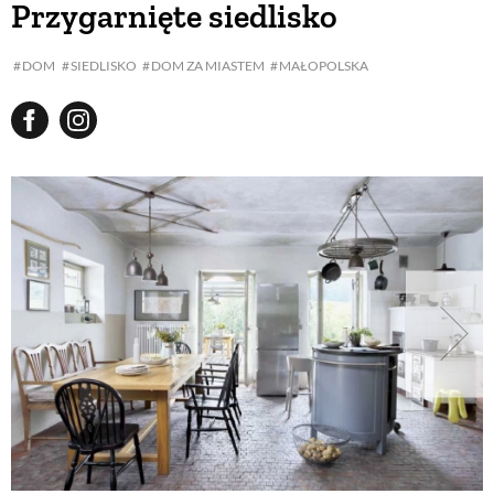
Przygarnięte siedlisko
BUDUJEMY DOM
DOM
SIEDLISKO
DOM ZA MIASTEM
MAŁOPOLSKA
OGRÓD
WARZYWA I OWOCE
ROŚLINY OGRODOWE
PORADY
ZIELEŃ W DOMU
PROJEKTOWANIE OGRODU