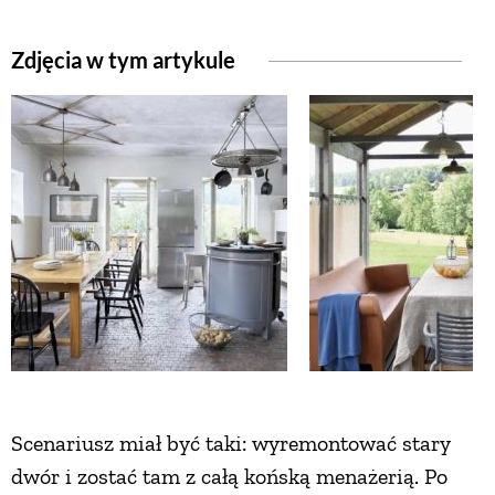
Zdjęcia w tym artykule
NATURALNIE
URODA
NATURALNA APTECZKA
DLA DOMU
EKO ŻYCIE
PRZYRODA
Scenariusz miał być taki: wyremontować stary
dwór i zostać tam z całą końską menażerią. Po
ZWIERZĘTA DOMOWE