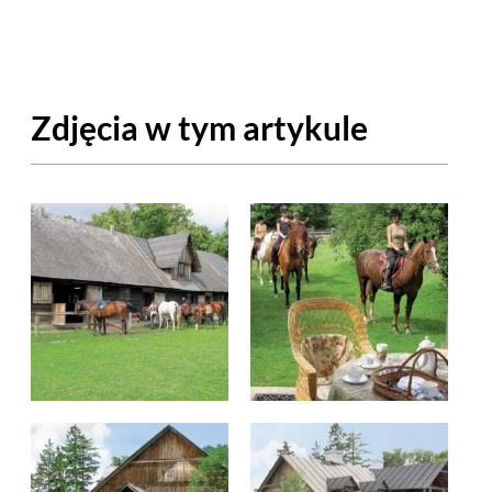
OM
BUDUJEMY DOM
DY
ZIELEŃ W DOMU
Zdjęcia w tym artykule
RALNA APTECZKA
A DOMOWE
EŁO
RZEMIOSŁO
ZYSTAWKI
ZUPY
TWORY
INNE