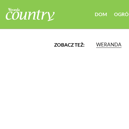
DOM
OGRÓ
WERANDA
ZOBACZ TEŻ:
LUB WYBIERZ JEDNĄ Z K