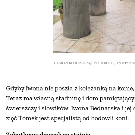
TU MOŻNA ODPOCZĄĆ PO DNIU SPĘDZONYM W
Gdyby Iwona nie poszła z koleżanką na konie
Teraz ma własną stadninę i dom pamiętający
świerszczy i słowików. Iwona Bednarska i jej 
zięć Tomek jest specjalistą od hodowli koni.
Zabytkowy dworek ze stajnią