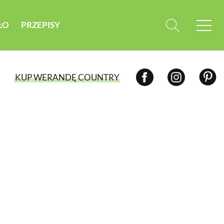
ŁO
PRZEPISY
KUP WERANDĘ COUNTRY
WYBIERZ TYP WYDANIA
WYDANIE DRUKOWANE
aktualny numer z dostawą do domu
E-WYDANIE PDF
przeglądaj bezpośrednio na Twoim
komputerze lub urządzeniu mobilnym