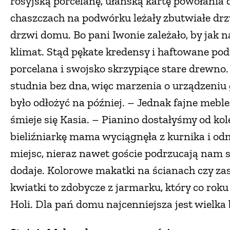
rosyjską porcelanę, ułańską kartę powołania 
chaszczach na podwórku leżały zbutwiałe drzw
drzwi domu. Bo pani Iwonie zależało, by jak 
klimat. Stąd pękate kredensy i haftowane pod
porcelana i swojsko skrzypiące stare drewno.
studnia bez dna, więc marzenia o urządzeni
było odłożyć na później. – Jednak fajne mebl
śmieje się Kasia. – Pianino dostałyśmy od kole
bieliźniarkę mama wyciągnęła z kurnika i od
miejsc, nieraz nawet goście podrzucają nam s
dodaje. Kolorowe makatki na ścianach czy za
kwiatki to zdobycze z jarmarku, który co ro
Holi. Dla pań domu najcenniejsza jest wielka 