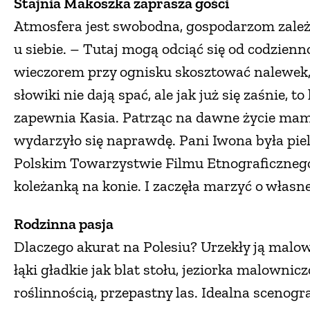
Stajnia Makoszka zaprasza gości
Atmosfera jest swobodna, gospodarzom zależy 
u siebie. – Tutaj mogą odciąć się od codzienn
wieczorem przy ognisku skosztować nalewek, 
słowiki nie dają spać, ale jak już się zaśnie,
zapewnia Kasia. Patrząc na dawne życie mamy
wydarzyło się naprawdę. Pani Iwona była pie
Polskim Towarzystwie Filmu Etnograficznego 
koleżanką na konie. I zaczęła marzyć o własne
Rodzinna pasja
Dlaczego akurat na Polesiu? Urzekły ją malo
łąki gładkie jak blat stołu, jeziorka malowni
roślinnością, przepastny las. Idealna scenogr