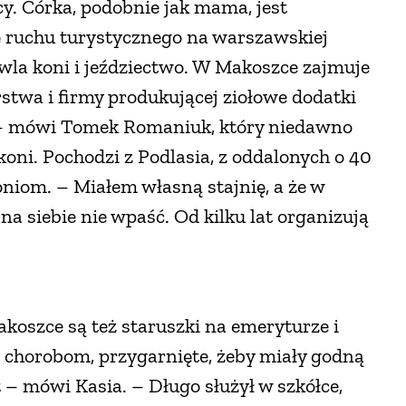
icy. Córka, podobnie jak mama, jest
ę ruchu turystycznego na warszawskiej
owla koni i jeździectwo. W Makoszce zajmuje
twa i firmy produkującej ziołowe dodatki
ą – mówi Tomek Romaniuk, który niedawno
koni. Pochodzi z Podlasia, z oddalonych o 40
oniom. – Miałem własną stajnię, a że w
na siebie nie wpaść. Od kilku lat organizują
koszce są też staruszki na emeryturze i
m chorobom, przygarnięte, żeby miały godną
t – mówi Kasia. – Długo służył w szkółce,