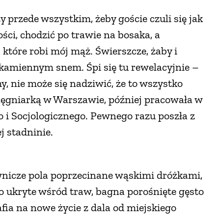
przede wszystkim, żeby goście czuli się jak
ości, chodzić po trawie na bosaka, a
które robi mój mąż. Świerszcze, żaby i
 to kamiennym snem. Śpi się tu rewelacyjnie –
, nie może się nadziwić, że to wszystko
lęgniarką w Warszawie, później pracowała w
i Socjologicznego. Pewnego razu poszła z
j stadninie.
wnicze pola poprzecinane wąskimi dróżkami,
czo ukryte wśród traw, bagna porośnięte gęsto
afia na nowe życie z dala od miejskiego