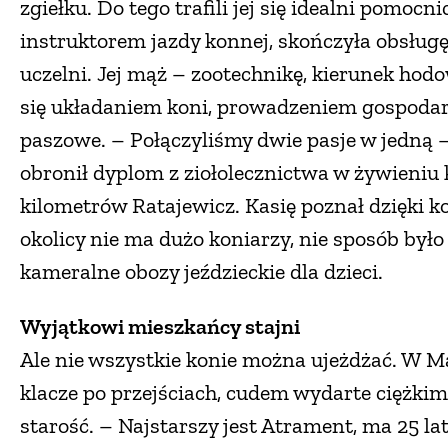
zgiełku. Do tego trafili jej się idealni pomocn
instruktorem jazdy konnej, skończyła obsług
uczelni. Jej mąż – zootechnikę, kierunek hod
się układaniem koni, prowadzeniem gospodars
paszowe. – Połączyliśmy dwie pasje w jedn
obronił dyplom z ziołolecznictwa w żywieniu 
kilometrów Ratajewicz. Kasię poznał dzięki k
okolicy nie ma dużo koniarzy, nie sposób było 
kameralne obozy jeździeckie dla dzieci.
Wyjątkowi mieszkańcy stajni
Ale nie wszystkie konie można ujeżdżać. W Ma
klacze po przejściach, cudem wydarte ciężki
starość. – Najstarszy jest Atrament, ma 25 la