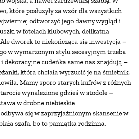
do wojska, a nawet zardzewiałą szablę. W
i, które posłużyły za wzór dla wszystkich
najwierniej odtworzyć jego dawny wygląd i
uszki w fotelach klubowych, delikatna
 Ale dworek to niekończąca się inwestycja –
u go w wymarzonym stylu secesyjnym trzeba
e i dekoracyjne cudeńka same nas znajdują –
żanki, która chciała wyrzucić je na śmietnik,
nowiła. Mamy sporo starych kufrów z różnych
tarocie wynalezione gdzieś w stodole –
stawa w drobne niebieskie
ku odbywa się w zaprzyjaźnionym skansenie w
biała szafa, bo to pamiątka rodzinna.