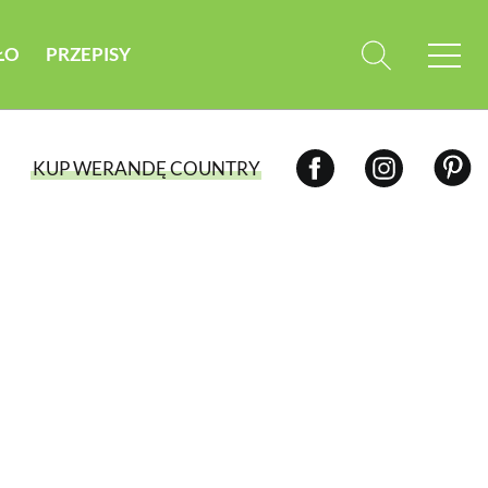
ŁO
PRZEPISY
KUP WERANDĘ COUNTRY
WYBIERZ TYP WYDANIA
WYDANIE DRUKOWANE
aktualny numer z dostawą do domu
E-WYDANIE PDF
przeglądaj bezpośrednio na Twoim
komputerze lub urządzeniu mobilnym