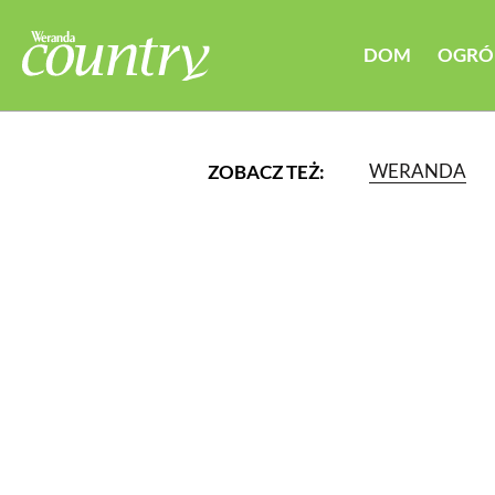
DOM
OGRÓ
WERANDA
ZOBACZ TEŻ:
LUB WYBIERZ JEDNĄ Z K