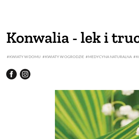
DOM
DOMY W POL
OGRÓD
WARZYWA
Konwalia - lek i tru
PROJEKTOWANIE
KWIATY W DOMU
KWIATY W OGRODZIE
MEDYCYNA NATURALNA
K
DLA DOM
ZWIERZĘTA W NAT
ZWYCZAJE
ZRÓ
DANIA GŁÓW