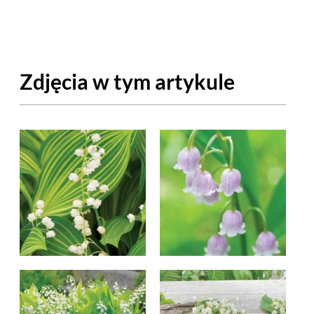
OM
BUDUJEMY DOM
DY
ZIELEŃ W DOMU
Zdjęcia w tym artykule
RALNA APTECZKA
A DOMOWE
EŁO
RZEMIOSŁO
ZYSTAWKI
ZUPY
TWORY
INNE