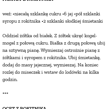
weź: •niecałą szklankę cukru •6 jaj •pół szklanki
syropu z rokitnika •2 szklanki słodkiej śmietanki
Oddziel żółtka od białek. Z żółtek ukręć kogel-
mogel z połową cukru. Białka z drugą połową ubij
na sztywną pianę. Wymieszaj ostrożnie pianę z
żółtkami i syropem z rokitnika. Ubij śmietankę,
dodaj do masy jajecznej, wymieszaj. Na koniec
rozlej do miseczek i wstaw do lodówki na kilka
godzin.
***
OCET Z ROKITNIKA