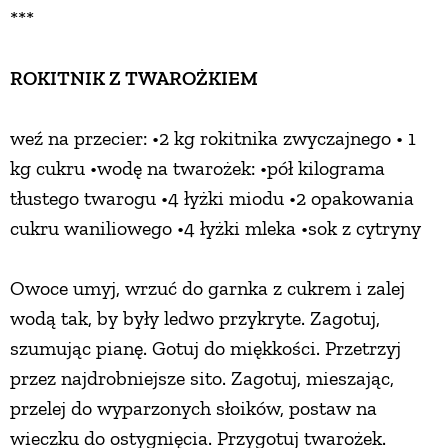
***
ROKITNIK Z TWAROŻKIEM
weź na przecier: •2 kg rokitnika zwyczajnego • 1
kg cukru •wodę na twarożek: •pół kilograma
tłustego twarogu •4 łyżki miodu •2 opakowania
cukru waniliowego •4 łyżki mleka •sok z cytryny
Owoce umyj, wrzuć do garnka z cukrem i zalej
wodą tak, by były ledwo przykryte. Zagotuj,
szumując pianę. Gotuj do miękkości. Przetrzyj
przez najdrobniejsze sito. Zagotuj, mieszając,
przelej do wyparzonych słoików, postaw na
wieczku do ostygnięcia. Przygotuj twarożek.