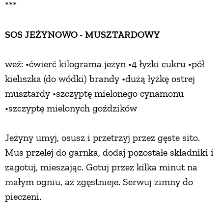
***
SOS JEŻYNOWO - MUSZTARDOWY
weź: •ćwierć kilograma jeżyn •4 łyżki cukru •pół
kieliszka (do wódki) brandy •dużą łyżkę ostrej
musztardy •szczyptę mielonego cynamonu
•szczyptę mielonych goździków
Jeżyny umyj, osusz i przetrzyj przez gęste sito.
Mus przelej do garnka, dodaj pozostałe składniki i
zagotuj, mieszając. Gotuj przez kilka minut na
małym ogniu, aż zgęstnieje. Serwuj zimny do
pieczeni.