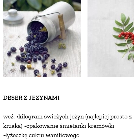
ZWIERZĘTA W NATURZE
GRZYBY
KRAJOBRAZ
RĘKODZIEŁO
RZEMIOSŁO
DESER Z JEŻYNAMI
ZWYCZAJE
weź: •kilogram świeżych jeżyn (najlepiej prosto z
krzaka) •opakowanie śmietanki kremówki
ZRÓB TO SAM
•łyżeczkę cukru waniliowego