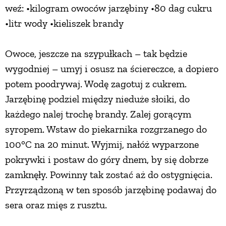
weź: •kilogram owoców jarzębiny •80 dag cukru
PRZETWORY
•litr wody •kieliszek brandy
INNE
Owoce, jeszcze na szypułkach – tak będzie
wygodniej – umyj i osusz na ściereczce, a dopiero
potem poodrywaj. Wodę zagotuj z cukrem.
Jarzębinę podziel między nieduże słoiki, do
każdego nalej trochę brandy. Zalej gorącym
syropem. Wstaw do piekarnika rozgrzanego do
100°C na 20 minut. Wyjmij, nałóż wyparzone
pokrywki i postaw do góry dnem, by się dobrze
zamknęły. Powinny tak zostać aż do ostygnięcia.
Przyrządzoną w ten sposób jarzębinę podawaj do
sera oraz mięs z rusztu.