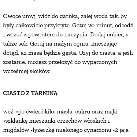
Owoce umyj, włóż do garnka, zalej wodą tak, by
były całkowicie przykryte. Gotuj 20 minut, odcedź
i wrzuć z powrotem do naczynia. Dodaj cukier, a
także sok. Gotuj na małym ogniu, mieszając
dotąd, aż masa będzie gęsta. Użyj do ciasta, a jeśli
zostanie, możesz przełożyć do wyparzonych
wcześniej słoików.
CIASTO Z TARNINĄ
weź: •po ćwierć kilo: masła, cukru oraz mąki
•szklankę mieszanki orzechów włoskich i
migdałów •łyżeczkę mielonego cynamonu •2 jaja