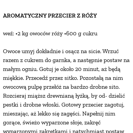
AROMATYCZNY PRZECIER Z RÓŻY
weź: •2 kg owoców róży •600 g cukru
Owoce umyj dokładnie i osącz na sicie. Wrzuć
razem z cukrem do garnka, a następnie postaw na
małym ogniu. Gotuj je około 20 minut, aż będą
miękkie. Przecedź przez sitko. Pozostałą na nim
owocową pulpę przełóż na bardzo drobne sito.
Rozcieraj miąższ drewnianą łyżką, by od- dzielić
pestki i drobne włoski. Gotowy przecier zagotuj,
mieszając, aż lekko się zagęści. Napełnij nim
gorące, świeżo wyparzone słoje, zakręć
wyparzonymi zakrętkami i natychmiast postaw