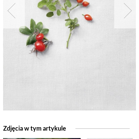
NATURALNIE
URODA
NATURALNA APTECZKA
DLA DOMU
EKO ŻYCIE
PRZYRODA
Zdjęcia w tym artykule
ZWIERZĘTA DOMOWE