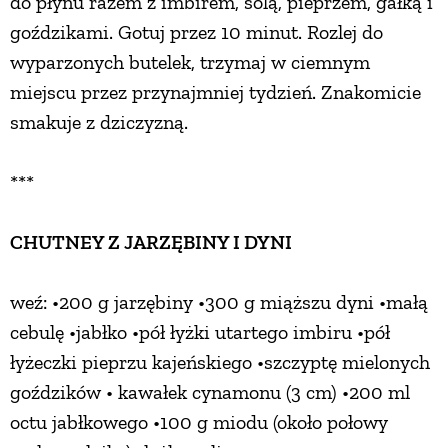
do płynu razem z imbirem, solą, pieprzem, gałką i
goździkami. Gotuj przez 10 minut. Rozlej do
wyparzonych butelek, trzymaj w ciemnym
miejscu przez przynajmniej tydzień. Znakomicie
smakuje z dziczyzną.
***
CHUTNEY Z JARZĘBINY I DYNI
weź: •200 g jarzębiny •300 g miąższu dyni •małą
cebulę •jabłko •pół łyżki utartego imbiru •pół
łyżeczki pieprzu kajeńskiego •szczyptę mielonych
goździków • kawałek cynamonu (3 cm) •200 ml
octu jabłkowego •100 g miodu (około połowy