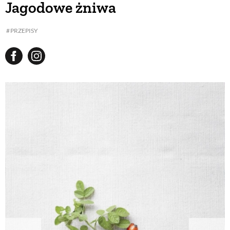
Jagodowe żniwa
BUDUJEMY DOM
PRZEPISY
OGRÓD
WARZYWA I OWOCE
ROŚLINY OGRODOWE
PORADY
ZIELEŃ W DOMU
PROJEKTOWANIE OGRODU