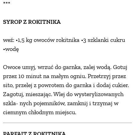
***
SYROP Z ROKITNIKA
weź: •1,5 kg owoców rokitnika •3 szklanki cukru
•wodę
Owoce umyj, wrzuć do garnka, zalej wodą. Gotuj
przez 10 minut na małym ogniu. Przetrzyj przez
sito, przelej z powrotem do garnka i dodaj cukier.
Zagotuj, mieszając. Wlej do wysterylizowanych
szkla- nych pojemników, zamknij i trzymaj w
ciemnym chłodnym miejscu.
PARFAIT Z ROKITNIKA