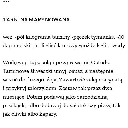
***
TARNINA MARYNOWANA
weź: •pół kilograma tarniny •pęczek tymianku •40
dag morskiej soli •liść laurowy •goździk •litr wody
Wodę zagotuj z solą i przyprawami. Ostudź.
Tarninowe śliweczki umyj, osusz, a następnie
wrzuć do dużego słoja. Zawartość zalej marynatą
i przykryj talerzykiem. Zostaw tak przez dwa
miesiące. Potem podawaj jako samodzielną
przekąskę albo dodawaj do sałatek czy pizzy, tak
jak oliwki albo kapary.