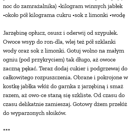
noc do zamrażalnika) •kilogram winnych jabłek
•około pół kilograma cukru •sok z limonki •wodę
Jarzębinę opłucz, osusz i oderwij od szypułek.
Owoce wsyp do ron-dla, wlej też pół szklanki
wody oraz sok z limonki. Gotuj wolno na małym
ogniu (pod przykryciem) tak długo, aż owoce
zaczną pękać. Teraz dodaj cukier i podgrzewaj do
całkowitego rozpuszczenia. Obrane i pokrojone w
kostkę jabłka włóż do garnka z jarzębiną i smaż
razem, aż owo-ce staną się szkliste. Od czasu do
czasu delikatnie zamieszaj. Gotowy dżem przełóż
do wyparzonych słoików.
***