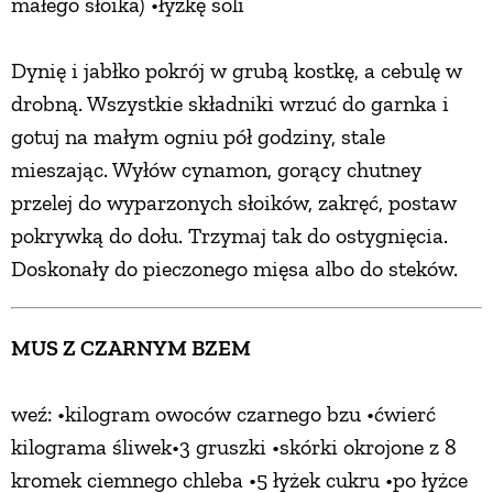
małego słoika) •łyżkę soli
Dynię i jabłko pokrój w grubą kostkę, a cebulę w
drobną. Wszystkie składniki wrzuć do garnka i
gotuj na małym ogniu pół godziny, stale
mieszając. Wyłów cynamon, gorący chutney
przelej do wyparzonych słoików, zakręć, postaw
pokrywką do dołu. Trzymaj tak do ostygnięcia.
Doskonały do pieczonego mięsa albo do steków.
MUS Z CZARNYM BZEM
weź: •kilogram owoców czarnego bzu •ćwierć
kilograma śliwek•3 gruszki •skórki okrojone z 8
kromek ciemnego chleba •5 łyżek cukru •po łyżce