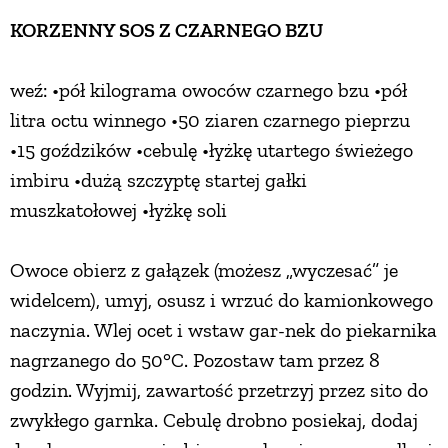
KORZENNY SOS Z CZARNEGO BZU
weź: •pół kilograma owoców czarnego bzu •pół
litra octu winnego •50 ziaren czarnego pieprzu
•15 goździków •cebulę •łyżkę utartego świeżego
imbiru •dużą szczyptę startej gałki
muszkatołowej •łyżkę soli
Owoce obierz z gałązek (możesz „wyczesać” je
widelcem), umyj, osusz i wrzuć do kamionkowego
naczynia. Wlej ocet i wstaw gar-nek do piekarnika
nagrzanego do 50°C. Pozostaw tam przez 8
godzin. Wyjmij, zawartość przetrzyj przez sito do
zwykłego garnka. Cebulę drobno posiekaj, dodaj