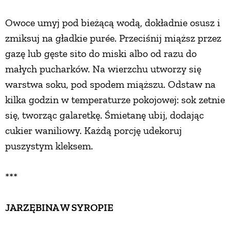
PRZEPISY
Owoce umyj pod bieżącą wodą, dokładnie osusz i
zmiksuj na gładkie purée. Przeciśnij miąższ przez
ŚNIADANIA
gazę lub gęste sito do miski albo od razu do
małych pucharków. Na wierzchu utworzy się
warstwa soku, pod spodem miąższu. Odstaw na
PRZYSTAWKI
kilka godzin w temperaturze pokojowej: sok zetnie
się, tworząc galaretkę. Śmietanę ubij, dodając
ZUPY
cukier waniliowy. Każdą porcję udekoruj
puszystym kleksem.
DANIA GŁÓWNE
***
CIASTA I DESERY
JARZĘBINA W SYROPIE
DODATKI