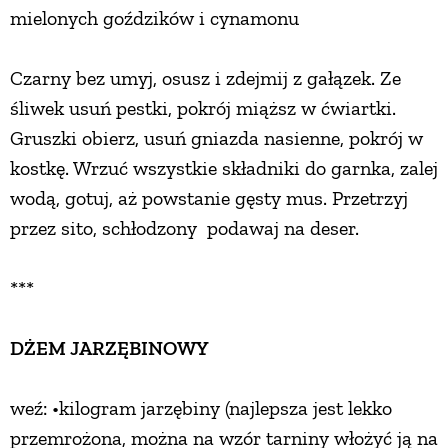
mielonych goździków i cynamonu
Czarny bez umyj, osusz i zdejmij z gałązek. Ze
śliwek usuń pestki, pokrój miąższ w ćwiartki.
Gruszki obierz, usuń gniazda nasienne, pokrój w
kostkę. Wrzuć wszystkie składniki do garnka, zalej
wodą, gotuj, aż powstanie gęsty mus. Przetrzyj
przez sito, schłodzony podawaj na deser.
***
DŻEM JARZĘBINOWY
weź: •kilogram jarzębiny (najlepsza jest lekko
przemrożona, można na wzór tarniny włożyć ją na