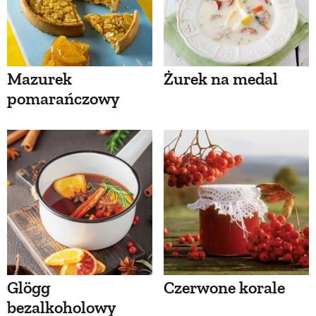
Mazurek
Żurek na medal
pomarańczowy
Glögg
Czerwone korale
bezalkoholowy