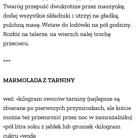
Twaróg przepuść dwukrotnie przez maszynkę,
dodaj wszystkie składniki i utrzyj na gładką,
pulchną masę. Wstaw do lodówki na pół godziny.
Rozłóż na talerze, na wierzch nalej trochę
przecieru.
***
MARMOLADA Z TARNINY
weź: •kilogram owoców tarniny (najlepsze są
zbierane po pierwszych przymrozkach, ale kiście
można też przemrozić przez noc w zamrażalniku)
•pół litra soku z jabłek lub gruszek •kilogram
cukru •wodę