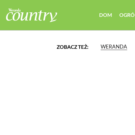
DOM
OGRÓ
WERANDA
ZOBACZ TEŻ:
LUB WYBIERZ JEDNĄ Z K