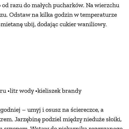
bo od razu do małych pucharków. Na wierzchu
zu. Odstaw na kilka godzin w temperaturze
Śmietanę ubij, dodając cukier waniliowy.
u •litr wody •kieliszek brandy
odniej – umyj i osusz na ściereczce, a
em. Jarzębinę podziel między nieduże słoiki,
ym syropem. Wstaw do piekarnika rozgrzanego