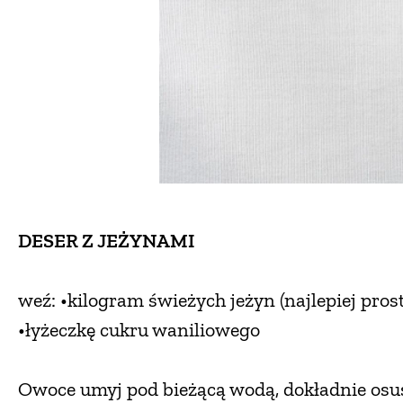
DESER Z JEŻYNAMI
weź: •kilogram świeżych jeżyn (najlepiej pro
•łyżeczkę cukru waniliowego
Owoce umyj pod bieżącą wodą, dokładnie osusz