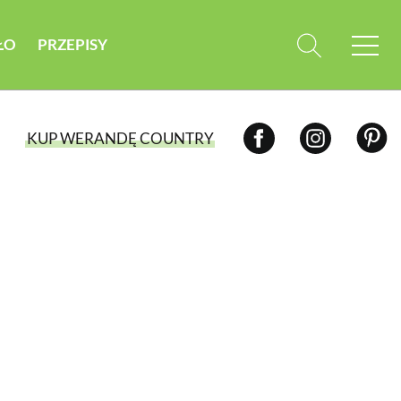
ŁO
PRZEPISY
KUP WERANDĘ COUNTRY
WYBIERZ TYP WYDANIA
WYDANIE DRUKOWANE
aktualny numer z dostawą do domu
E-WYDANIE PDF
przeglądaj bezpośrednio na Twoim
komputerze lub urządzeniu mobilnym