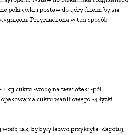
ne pokrywki i postaw do góry dnem, by się
stygnięcia. Przyrządzoną w ten sposób
• 1 kg cukru •wodę na twarożek: •pół
2 opakowania cukru waniliowego •4 łyżki
 wodą tak, by były ledwo przykryte. Zagotuj,