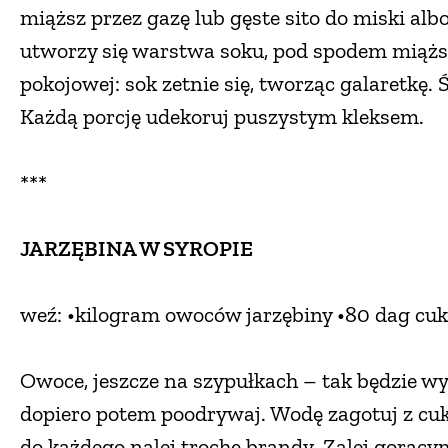
miąższ przez gazę lub gęste sito do miski al
utworzy się warstwa soku, pod spodem miążs
pokojowej: sok zetnie się, tworząc galaretkę. 
Każdą porcję udekoruj puszystym kleksem.
***
JARZĘBINA W SYROPIE
weź: •kilogram owoców jarzębiny •80 dag cukr
Owoce, jeszcze na szypułkach – tak będzie wyg
dopiero potem poodrywaj. Wodę zagotuj z cukr
do każdego nalej trochę brandy. Zalej gorąc