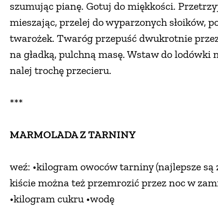
szumując pianę. Gotuj do miękkości. Przetrzyj
mieszając, przelej do wyparzonych słoików, p
twarożek. Twaróg przepuść dwukrotnie przez 
na gładką, pulchną masę. Wstaw do lodówki na
nalej trochę przecieru.
***
MARMOLADA Z TARNINY
weź: •kilogram owoców tarniny (najlepsze są
kiście można też przemrozić przez noc w zamra
•kilogram cukru •wodę