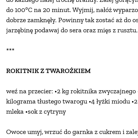
do 100°C na 20 minut. Wyjmij, nałóż wyparzo
dobrze zamknęły. Powinny tak zostać aż do o
jarzębinę podawaj do sera oraz mięs z rusztu.
***
ROKITNIK Z TWAROŻKIEM
weź na przecier: •2 kg rokitnika zwyczajnego 
kilograma tłustego twarogu •4 łyżki miodu •
mleka •sok z cytryny
Owoce umyj, wrzuć do garnka z cukrem i zalej