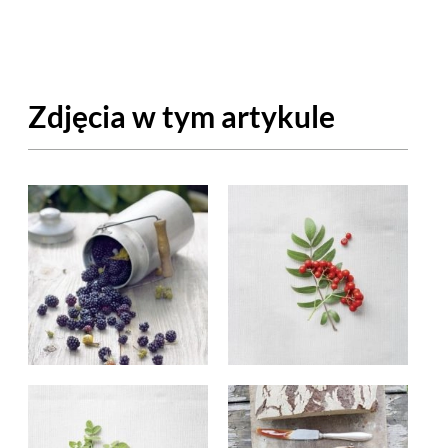
OM
BUDUJEMY DOM
DY
ZIELEŃ W DOMU
Zdjęcia w tym artykule
RALNA APTECZKA
A DOMOWE
EŁO
RZEMIOSŁO
ZYSTAWKI
ZUPY
TWORY
INNE