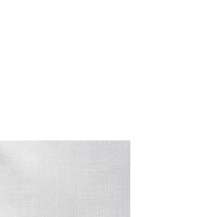
SCE
DOMY NA ŚWIECIE
URZĄDZAMY D
 I OWOCE
ROŚLINY OGRODOWE
PORA
 OGRODU
NATURALNIE
URODA
NATU
U
EKO ŻYCIE
PRZYRODA
ZWIERZĘT
URZE
GRZYBY
KRAJOBRAZ
RĘKODZI
B TO SAM
PRZEPISY
ŚNIADANIA
PR
NE
CIASTA I DESERY
DODATKI
PRZE