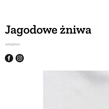
DOM
DOMY W POL
OGRÓD
WARZYWA
Jagodowe żniwa
PROJEKTOWANIE
PRZEPISY
DLA DOM
ZWIERZĘTA W NAT
ZWYCZAJE
ZRÓ
DANIA GŁÓW