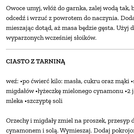
Owoce umyj, włóż do garnka, zalej wodą tak, b
odcedź i wrzuć z powrotem do naczynia. Dodaj
mieszając dotąd, aż masa będzie gęsta. Użyj do
wyparzonych wcześniej słoików.
CIASTO Z TARNINĄ
weź: •po ćwierć kilo: masła, cukru oraz mąki
migdałów •łyżeczkę mielonego cynamonu •2 ja
mleka •szczyptę soli
Orzechy i migdały zmiel na proszek, przesyp 
cynamonem i solą. Wymieszaj. Dodaj pokrojone