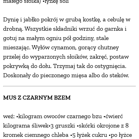
małego słoika) •łyżkę soli
Dynię i jabłko pokrój w grubą kostkę, a cebulę w
drobną. Wszystkie składniki wrzuć do garnka i
gotuj na małym ogniu pół godziny, stale
mieszając. Wyłów cynamon, gorący chutney
przelej do wyparzonych słoików, zakręć, postaw
pokrywką do dołu. Trzymaj tak do ostygnięcia.
Doskonały do pieczonego mięsa albo do steków.
MUS Z CZARNYM BZEM
weź: •kilogram owoców czarnego bzu •ćwierć
kilograma śliwek•3 gruszki •skórki okrojone z 8
kromek ciemnego chleba •5 łyżek cukru •po łyżce