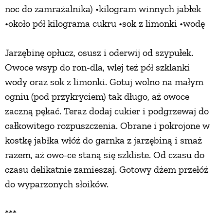
noc do zamrażalnika) •kilogram winnych jabłek
•około pół kilograma cukru •sok z limonki •wodę
Jarzębinę opłucz, osusz i oderwij od szypułek.
Owoce wsyp do ron-dla, wlej też pół szklanki
wody oraz sok z limonki. Gotuj wolno na małym
ogniu (pod przykryciem) tak długo, aż owoce
zaczną pękać. Teraz dodaj cukier i podgrzewaj do
całkowitego rozpuszczenia. Obrane i pokrojone w
kostkę jabłka włóż do garnka z jarzębiną i smaż
razem, aż owo-ce staną się szkliste. Od czasu do
czasu delikatnie zamieszaj. Gotowy dżem przełóż
do wyparzonych słoików.
***