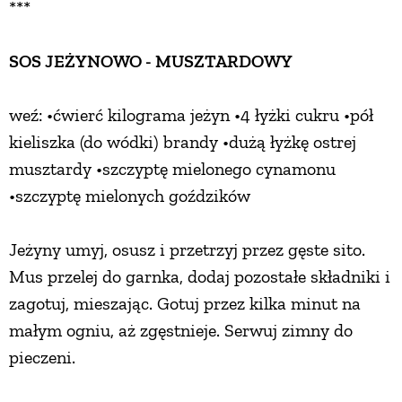
***
SOS JEŻYNOWO - MUSZTARDOWY
weź: •ćwierć kilograma jeżyn •4 łyżki cukru •pół
kieliszka (do wódki) brandy •dużą łyżkę ostrej
musztardy •szczyptę mielonego cynamonu
•szczyptę mielonych goździków
Jeżyny umyj, osusz i przetrzyj przez gęste sito.
Mus przelej do garnka, dodaj pozostałe składniki i
zagotuj, mieszając. Gotuj przez kilka minut na
małym ogniu, aż zgęstnieje. Serwuj zimny do
pieczeni.