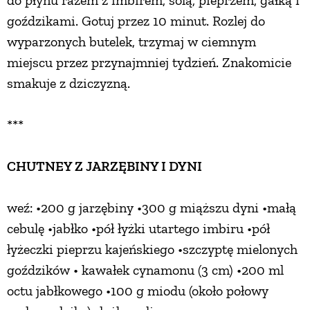
do płynu razem z imbirem, solą, pieprzem, gałką i
goździkami. Gotuj przez 10 minut. Rozlej do
wyparzonych butelek, trzymaj w ciemnym
miejscu przez przynajmniej tydzień. Znakomicie
smakuje z dziczyzną.
***
CHUTNEY Z JARZĘBINY I DYNI
weź: •200 g jarzębiny •300 g miąższu dyni •małą
cebulę •jabłko •pół łyżki utartego imbiru •pół
łyżeczki pieprzu kajeńskiego •szczyptę mielonych
goździków • kawałek cynamonu (3 cm) •200 ml
octu jabłkowego •100 g miodu (około połowy