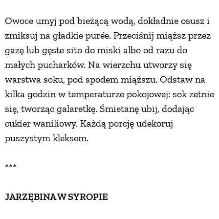
PRZEPISY
Owoce umyj pod bieżącą wodą, dokładnie osusz i
zmiksuj na gładkie purée. Przeciśnij miąższ przez
gazę lub gęste sito do miski albo od razu do
ŚNIADANIA
małych pucharków. Na wierzchu utworzy się
warstwa soku, pod spodem miąższu. Odstaw na
PRZYSTAWKI
kilka godzin w temperaturze pokojowej: sok zetnie
się, tworząc galaretkę. Śmietanę ubij, dodając
ZUPY
cukier waniliowy. Każdą porcję udekoruj
puszystym kleksem.
DANIA GŁÓWNE
***
CIASTA I DESERY
JARZĘBINA W SYROPIE
DODATKI