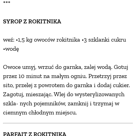
***
SYROP Z ROKITNIKA
weź: •1,5 kg owoców rokitnika •3 szklanki cukru
•wodę
Owoce umyj, wrzuć do garnka, zalej wodą. Gotuj
przez 10 minut na małym ogniu. Przetrzyj przez
sito, przelej z powrotem do garnka i dodaj cukier.
Zagotuj, mieszając. Wlej do wysterylizowanych
szkla- nych pojemników, zamknij i trzymaj w
ciemnym chłodnym miejscu.
PARFAIT Z ROKITNIKA