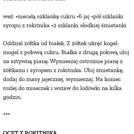
weź: •niecałą szklankę cukru •6 jaj •pół szklanki
syropu z rokitnika •2 szklanki słodkiej śmietanki
Oddziel żółtka od białek. Z żółtek ukręć kogel-
mogel z połową cukru. Białka z drugą połową ubij
na sztywną pianę. Wymieszaj ostrożnie pianę z
żółtkami i syropem z rokitnika. Ubij śmietankę,
dodaj do masy jajecznej, wymieszaj. Na koniec
rozlej do miseczek i wstaw do lodówki na kilka
godzin.
***
OCET Z ROKITNIKA