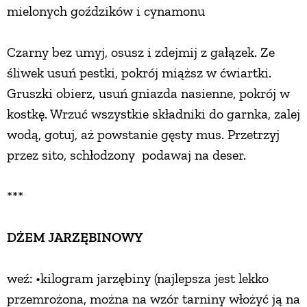
mielonych goździków i cynamonu
Czarny bez umyj, osusz i zdejmij z gałązek. Ze
śliwek usuń pestki, pokrój miąższ w ćwiartki.
Gruszki obierz, usuń gniazda nasienne, pokrój w
kostkę. Wrzuć wszystkie składniki do garnka, zalej
wodą, gotuj, aż powstanie gęsty mus. Przetrzyj
przez sito, schłodzony podawaj na deser.
***
DŻEM JARZĘBINOWY
weź: •kilogram jarzębiny (najlepsza jest lekko
przemrożona, można na wzór tarniny włożyć ją na