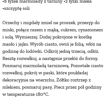
•8 łyżek marmolady z tarniny •2 łyżki mleka
•szczyptę soli
Orzechy i migdały zmiel na proszek, przesyp do
miski, połącz razem z mąką, cukrem, cynamonem
i solą. Wymieszaj. Dodaj pokrojone w kostkę
masło i jajko. Wyrób ciasto, owiń je folią, włóż na
godzinę do lodówki. Odkrój jedną trzecią, odłóż.
Resztę rozwałkuj, a następnie przełóż do formy.
Posmaruj marmoladą tarninową. Pozostałe ciasto
rozwałkuj, pokrój w paski, które poukładaj
dekoracyjnie na wierzchu. Żółtko roztrzep z
mlekiem, posmaruj pasy. Piecz przez pół godziny
w temperaturze 180°C.