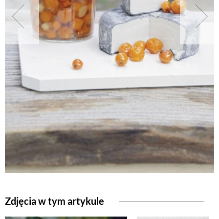
NATURALNIE
URODA
NATURALNA APTECZKA
DLA DOMU
EKO ŻYCIE
PRZYRODA
Zdjęcia w tym artykule
ZWIERZĘTA DOMOWE