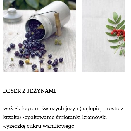
ZWIERZĘTA W NATURZE
GRZYBY
KRAJOBRAZ
RĘKODZIEŁO
RZEMIOSŁO
DESER Z JEŻYNAMI
ZWYCZAJE
weź: •kilogram świeżych jeżyn (najlepiej prosto z
krzaka) •opakowanie śmietanki kremówki
ZRÓB TO SAM
•łyżeczkę cukru waniliowego