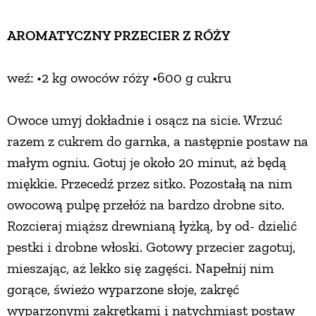
AROMATYCZNY PRZECIER Z RÓŻY
weź: •2 kg owoców róży •600 g cukru
Owoce umyj dokładnie i osącz na sicie. Wrzuć
razem z cukrem do garnka, a następnie postaw na
małym ogniu. Gotuj je około 20 minut, aż będą
miękkie. Przecedź przez sitko. Pozostałą na nim
owocową pulpę przełóż na bardzo drobne sito.
Rozcieraj miąższ drewnianą łyżką, by od- dzielić
pestki i drobne włoski. Gotowy przecier zagotuj,
mieszając, aż lekko się zagęści. Napełnij nim
gorące, świeżo wyparzone słoje, zakręć
wyparzonymi zakrętkami i natychmiast postaw