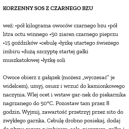
KORZENNY SOS Z CZARNEGO BZU
weź: •pół kilograma owoców czarnego bzu •pół
litra octu winnego •50 ziaren czarnego pieprzu
•15 goździków •cebulę •łyżkę utartego świeżego
imbiru •dużą szczyptę startej gałki
muszkatołowej •łyżkę soli
Owoce obierz z gałązek (możesz „wyczesać” je
widelcem), umyj, osusz i wrzuć do kamionkowego
naczynia. Wlej ocet i wstaw gar-nek do piekarnika
nagrzanego do 50°C. Pozostaw tam przez 8
godzin. Wyjmij, zawartość przetrzyj przez sito do
zwykłego garnka. Cebulę drobno posiekaj, dodaj