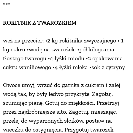
***
ROKITNIK Z TWAROŻKIEM
weź na przecier: •2 kg rokitnika zwyczajnego • 1
kg cukru •wodę na twarożek: •pół kilograma
tłustego twarogu •4 łyżki miodu •2 opakowania
cukru waniliowego •4 łyżki mleka •sok z cytryny
Owoce umyj, wrzuć do garnka z cukrem i zalej
wodą tak, by były ledwo przykryte. Zagotuj,
szumując pianę. Gotuj do miękkości. Przetrzyj
przez najdrobniejsze sito. Zagotuj, mieszając,
przelej do wyparzonych słoików, postaw na
wieczku do ostygnięcia. Przygotuj twarożek.