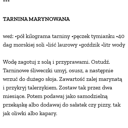
***
TARNINA MARYNOWANA
weź: •pół kilograma tarniny •pęczek tymianku •40
dag morskiej soli •liść laurowy •goździk •litr wody
Wodę zagotuj z solą i przyprawami. Ostudź.
Tarninowe śliweczki umyj, osusz, a następnie
wrzuć do dużego słoja. Zawartość zalej marynatą
i przykryj talerzykiem. Zostaw tak przez dwa
miesiące. Potem podawaj jako samodzielną
przekąskę albo dodawaj do sałatek czy pizzy, tak
jak oliwki albo kapary.