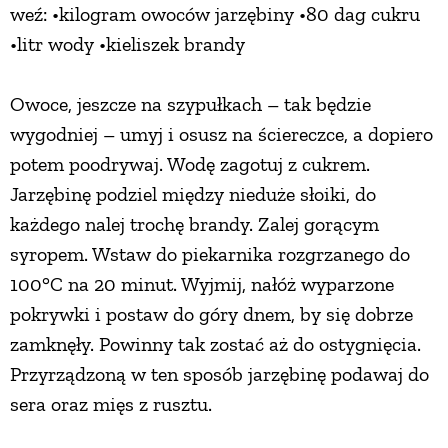
weź: •kilogram owoców jarzębiny •80 dag cukru
PRZETWORY
•litr wody •kieliszek brandy
INNE
Owoce, jeszcze na szypułkach – tak będzie
wygodniej – umyj i osusz na ściereczce, a dopiero
potem poodrywaj. Wodę zagotuj z cukrem.
Jarzębinę podziel między nieduże słoiki, do
każdego nalej trochę brandy. Zalej gorącym
syropem. Wstaw do piekarnika rozgrzanego do
100°C na 20 minut. Wyjmij, nałóż wyparzone
pokrywki i postaw do góry dnem, by się dobrze
zamknęły. Powinny tak zostać aż do ostygnięcia.
Przyrządzoną w ten sposób jarzębinę podawaj do
sera oraz mięs z rusztu.