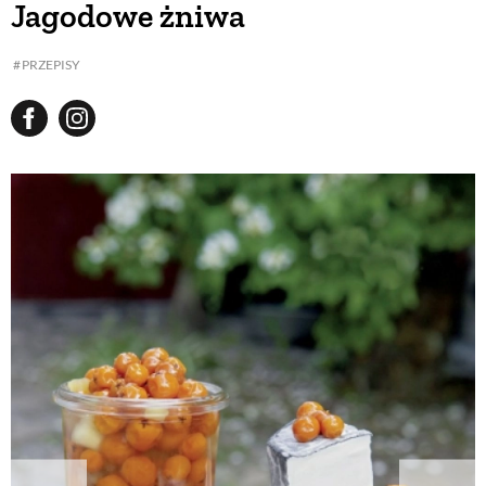
Jagodowe żniwa
BUDUJEMY DOM
PRZEPISY
OGRÓD
WARZYWA I OWOCE
ROŚLINY OGRODOWE
PORADY
ZIELEŃ W DOMU
PROJEKTOWANIE OGRODU