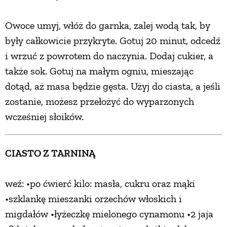
Owoce umyj, włóż do garnka, zalej wodą tak, by
były całkowicie przykryte. Gotuj 20 minut, odcedź
i wrzuć z powrotem do naczynia. Dodaj cukier, a
także sok. Gotuj na małym ogniu, mieszając
dotąd, aż masa będzie gęsta. Użyj do ciasta, a jeśli
zostanie, możesz przełożyć do wyparzonych
wcześniej słoików.
CIASTO Z TARNINĄ
weź: •po ćwierć kilo: masła, cukru oraz mąki
•szklankę mieszanki orzechów włoskich i
migdałów •łyżeczkę mielonego cynamonu •2 jaja