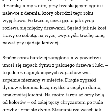
drzemkę, a my z nim, przy trzaskającym ogniu i
nalewce z derenia, który obrodził tego roku
wyjątkowo. Po trzecie, cisza gęsta jak syrop
rozlewa się między drzewami. Sąsiad już nie kosi
trawy co sobotę, najwyżej zwymyśla trochę żonę,
nawet psy ujadają leniwiej...
Słońce coraz bardziej zamglone, a w powietrzu
unosi się zapach dymu z palonego drzewa i liści –
to jeden z najpiękniejszych zapachów wsi,
zupełnie nieznany w mieście. Długie zygzaki
dymów z komina każą myśleć o ciepłym domu,
smakowitej kuchni. Na moim targu aż oczy bolą
od kolorów – od całej tęczy chryzantem po rude
grzyby i złociste dynie. Straganiarze weseli jak