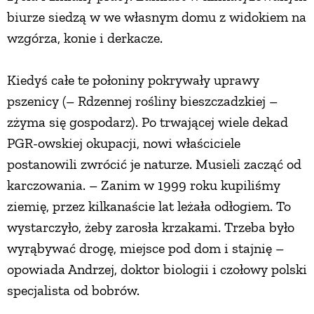
biurze siedzą w we własnym domu z widokiem na
PRZEPISY
wzgórza, konie i derkacze.
ŚNIADANIA
Kiedyś całe te połoniny pokrywały uprawy
pszenicy (– Rdzennej rośliny bieszczadzkiej –
PRZYSTAWKI
zżyma się gospodarz). Po trwającej wiele dekad
PGR-owskiej okupacji, nowi właściciele
ZUPY
postanowili zwrócić je naturze. Musieli zacząć od
karczowania. – Zanim w 1999 roku kupiliśmy
DANIA GŁÓWNE
ziemię, przez kilkanaście lat leżała odłogiem. To
wystarczyło, żeby zarosła krzakami. Trzeba było
wyrąbywać drogę, miejsce pod dom i stajnię –
CIASTA I DESERY
opowiada Andrzej, doktor biologii i czołowy polski
specjalista od bobrów.
DODATKI