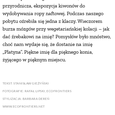
przyrodnicza, ekspozycja kiwonów do
wydobywania ropy naftowej. Podczas naszego
pobytu oźrebiła się jedna z klaczy. Wieczorem
burza mózgów przy wegetariańskiej kolacji – jak
dać źrebakowi na imię? Pomysłów było mnóstwo,
choć nam wydaje się, że dostanie na imię
„Platyna”. Piękne imię dla pięknego konia,
żyjącego w pięknym miejscu.
TEKST: STANISŁAW GIEŻYŃSKI
FOTOGRAFIE: RAFAŁ LIPSKI, ECOFRONTIERS
STYLIZACJA: BARBARA DEREŃ
WWW.ECOFRONTIERS.NET