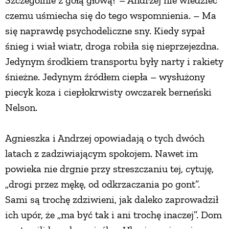
Szczególnie z gołą głową? – Andrzej nie wiedzieć
czemu uśmiecha się do tego wspomnienia. – Ma
się naprawdę psychodeliczne sny. Kiedy sypał
śnieg i wiał wiatr, droga robiła się nieprzejezdna.
Jedynym środkiem transportu były narty i rakiety
śnieżne. Jedynym źródłem ciepła – wysłużony
piecyk koza i ciepłokrwisty owczarek berneński
Nelson.
Agnieszka i Andrzej opowiadają o tych dwóch
latach z zadziwiającym spokojem. Nawet im
powieka nie drgnie przy streszczaniu tej, cytuję,
„drogi przez mękę, od odkrzaczania po gont”.
Sami są trochę zdziwieni, jak daleko zaprowadził
ich upór, że „ma być tak i ani trochę inaczej”. Dom