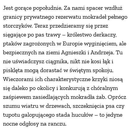
Jest gorące popołudnie. Za nami spacer wzdłuż
PRZETWORY
granicy prywatnego rezerwatu mokradeł pełnego
storczyków. Teraz przedzieramy się przez
INNE
sięgające po pas trawy – królestwo derkaczy,
ptaków zagrożonych w Europie wyginięciem, ale
bezpiecznych na ziemi Agnieszki i Andrzeja. Tu
nie uświadczysz ciągnika, nikt nie kosi łąk i
pisklęta mogą dorastać w świętym spokoju.
Wieczorami ich charakterystyczne krzyki niosą
się daleko po okolicy i konkurują z chóralnym
zaśpiewem zasiedlających mokradła żab. Oprócz
szumu wiatru w drzewach, szczeknięcia psa czy
tupotu galopującego stada hucułów – to jedyne
nocne odgłosy na ranczu.