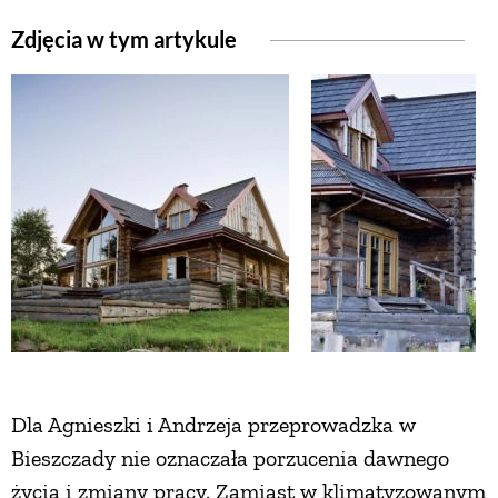
Zdjęcia w tym artykule
ZWIERZĘTA W NATURZE
GRZYBY
KRAJOBRAZ
RĘKODZIEŁO
RZEMIOSŁO
ZWYCZAJE
Dla Agnieszki i Andrzeja przeprowadzka w
Bieszczady nie oznaczała porzucenia dawnego
ZRÓB TO SAM
życia i zmiany pracy. Zamiast w klimatyzowanym