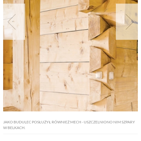
NATURALNIE
URODA
NATURALNA APTECZKA
DLA DOMU
EKO ŻYCIE
PRZYRODA
JAKO BUDULEC POSŁUŻYŁ RÓWNIEŻ MECH - USZCZELNIONO NIM SZPARY
W BELKACH.
ZWIERZĘTA DOMOWE