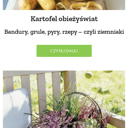
PRZETWORY
Kartofel obieżyświat
INNE
Bandury, grule, pyry, rzepy – czyli ziemniaki
CZYTAJ DALEJ