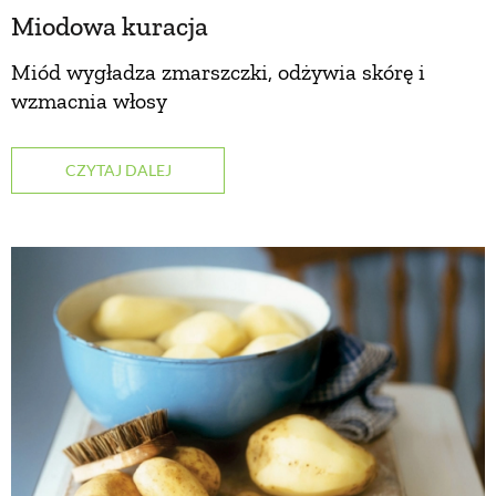
Miodowa kuracja
PRZEPISY
Miód wygładza zmarszczki, odżywia skórę i
wzmacnia włosy
ŚNIADANIA
CZYTAJ DALEJ
PRZYSTAWKI
ZUPY
DANIA GŁÓWNE
CIASTA I DESERY
DODATKI