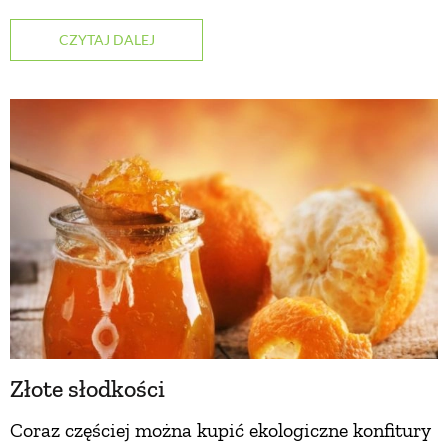
CZYTAJ DALEJ
NATURALNIE
URODA
NATURALNA APTECZKA
DLA DOMU
EKO ŻYCIE
PRZYRODA
Złote słodkości
Coraz częściej można kupić ekologiczne konfitury
ZWIERZĘTA DOMOWE