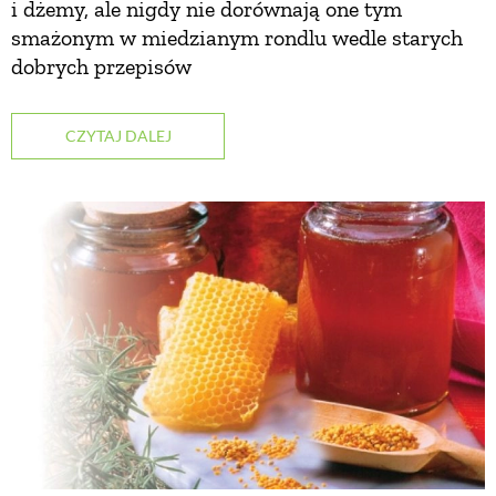
i dżemy, ale nigdy nie dorównają one tym
smażonym w miedzianym rondlu wedle starych
ZWIERZĘTA W NATURZE
dobrych przepisów
GRZYBY
CZYTAJ DALEJ
KRAJOBRAZ
RĘKODZIEŁO
RZEMIOSŁO
ZWYCZAJE
ZRÓB TO SAM