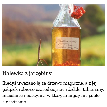
BUDUJEMY DOM
OGRÓD
WARZYWA I OWOCE
ROŚLINY OGRODOWE
Nalewka z jarzębiny
PORADY
Kiedyś uważano ją za drzewo magiczne, a z jej
gałązek robiono czarodziejskie różdżki, talizmany,
ZIELEŃ W DOMU
maselnice i naczynia, w których nigdy nie psuło
się jedzenie
PROJEKTOWANIE OGRODU