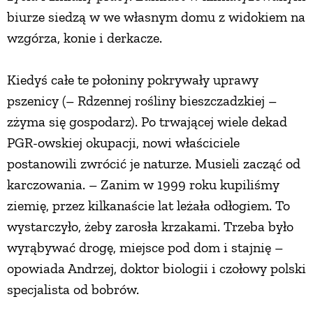
biurze siedzą w we własnym domu z widokiem na
PRZEPISY
wzgórza, konie i derkacze.
ŚNIADANIA
Kiedyś całe te połoniny pokrywały uprawy
pszenicy (– Rdzennej rośliny bieszczadzkiej –
PRZYSTAWKI
zżyma się gospodarz). Po trwającej wiele dekad
PGR-owskiej okupacji, nowi właściciele
ZUPY
postanowili zwrócić je naturze. Musieli zacząć od
karczowania. – Zanim w 1999 roku kupiliśmy
DANIA GŁÓWNE
ziemię, przez kilkanaście lat leżała odłogiem. To
wystarczyło, żeby zarosła krzakami. Trzeba było
wyrąbywać drogę, miejsce pod dom i stajnię –
CIASTA I DESERY
opowiada Andrzej, doktor biologii i czołowy polski
specjalista od bobrów.
DODATKI