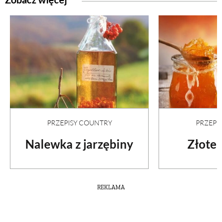
PRZEPISY COUNTRY
PRZEPI
Nalewka z jarzębiny
Złote 
REKLAMA