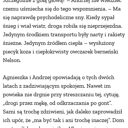
Szczególnie z gołą głową? – Andrzej nie wiedzieć
czemu uśmiecha się do tego wspomnienia. – Ma
się naprawdę psychodeliczne sny. Kiedy sypał
śnieg i wiał wiatr, droga robiła się nieprzejezdna.
Jedynym środkiem transportu były narty i rakiety
śnieżne. Jedynym źródłem ciepła – wysłużony
piecyk koza i ciepłokrwisty owczarek berneński
Nelson.
Agnieszka i Andrzej opowiadają o tych dwóch
latach z zadziwiającym spokojem. Nawet im
powieka nie drgnie przy streszczaniu tej, cytuję,
„drogi przez mękę, od odkrzaczania po gont”.
Sami są trochę zdziwieni, jak daleko zaprowadził
ich upór, że „ma być tak i ani trochę inaczej”. Dom