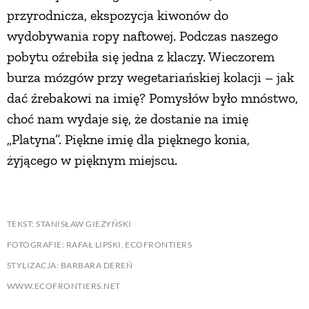
przyrodnicza, ekspozycja kiwonów do
wydobywania ropy naftowej. Podczas naszego
pobytu oźrebiła się jedna z klaczy. Wieczorem
burza mózgów przy wegetariańskiej kolacji – jak
dać źrebakowi na imię? Pomysłów było mnóstwo,
choć nam wydaje się, że dostanie na imię
„Platyna”. Piękne imię dla pięknego konia,
żyjącego w pięknym miejscu.
TEKST: STANISŁAW GIEŻYŃSKI
FOTOGRAFIE: RAFAŁ LIPSKI, ECOFRONTIERS
STYLIZACJA: BARBARA DEREŃ
WWW.ECOFRONTIERS.NET