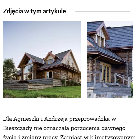
Zdjęcia w tym artykule
ZWIERZĘTA W NATURZE
GRZYBY
KRAJOBRAZ
RĘKODZIEŁO
RZEMIOSŁO
ZWYCZAJE
Dla Agnieszki i Andrzeja przeprowadzka w
Bieszczady nie oznaczała porzucenia dawnego
ZRÓB TO SAM
życia i zmiany pracy. Zamiast w klimatyzowanym