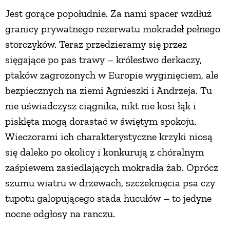
Jest gorące popołudnie. Za nami spacer wzdłuż
PRZETWORY
granicy prywatnego rezerwatu mokradeł pełnego
storczyków. Teraz przedzieramy się przez
INNE
sięgające po pas trawy – królestwo derkaczy,
ptaków zagrożonych w Europie wyginięciem, ale
bezpiecznych na ziemi Agnieszki i Andrzeja. Tu
nie uświadczysz ciągnika, nikt nie kosi łąk i
pisklęta mogą dorastać w świętym spokoju.
Wieczorami ich charakterystyczne krzyki niosą
się daleko po okolicy i konkurują z chóralnym
zaśpiewem zasiedlających mokradła żab. Oprócz
szumu wiatru w drzewach, szczeknięcia psa czy
tupotu galopującego stada hucułów – to jedyne
nocne odgłosy na ranczu.