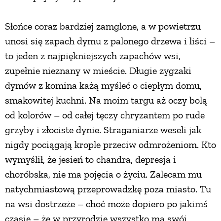
Słońce coraz bardziej zamglone, a w powietrzu
unosi się zapach dymu z palonego drzewa i liści –
to jeden z najpiękniejszych zapachów wsi,
zupełnie nieznany w mieście. Długie zygzaki
dymów z komina każą myśleć o ciepłym domu,
smakowitej kuchni. Na moim targu aż oczy bolą
od kolorów – od całej tęczy chryzantem po rude
grzyby i złociste dynie. Straganiarze weseli jak
nigdy pociągają krople przeciw odmrożeniom. Kto
wymyślił, że jesień to chandra, depresja i
choróbska, nie ma pojęcia o życiu. Zalecam mu
natychmiastową przeprowadzkę poza miasto. Tu
na wsi dostrzeże – choć może dopiero po jakimś
czasie – że w przyrodzie wszystko ma swój