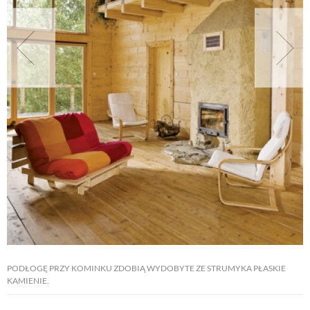
NATURALNIE
URODA
NATURALNA APTECZKA
DLA DOMU
EKO ŻYCIE
PRZYRODA
PODŁOGĘ PRZY KOMINKU ZDOBIĄ WYDOBYTE ZE STRUMYKA PŁASKIE
KAMIENIE.
ZWIERZĘTA DOMOWE