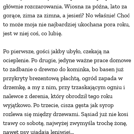
głównie rozczarowania. Wiosna za późna, lato za
gorące, zima za zimna, a jesień? No właśnie! Choć
to może moja nie najbardziej ukochana pora roku,
jest w niej coś, co lubię.
Po pierwsze, gości jakby ubyło, czekają na
ocieplenie. Po drugie, jedyne ważne prace domowe
to zadbanie o drewno do kominka, bo basen już
przykryty brezentową płachtą, ogród zapada w
drzemkę, a my z nim, przy trzaskającym ogniu i
nalewce z derenia, który obrodził tego roku
wyjątkowo. Po trzecie, cisza gęsta jak syrop
rozlewa się między drzewami. Sąsiad już nie kosi
trawy co sobotę, najwyżej zwymyśla trochę żonę,
nawet psy ujadają leniwiej...