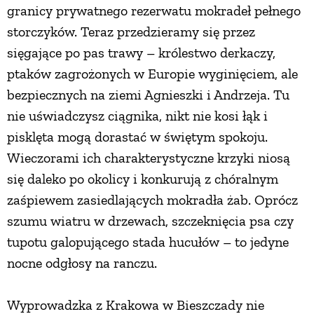
granicy prywatnego rezerwatu mokradeł pełnego
PRZETWORY
storczyków. Teraz przedzieramy się przez
sięgające po pas trawy – królestwo derkaczy,
INNE
ptaków zagrożonych w Europie wyginięciem, ale
bezpiecznych na ziemi Agnieszki i Andrzeja. Tu
nie uświadczysz ciągnika, nikt nie kosi łąk i
pisklęta mogą dorastać w świętym spokoju.
Wieczorami ich charakterystyczne krzyki niosą
się daleko po okolicy i konkurują z chóralnym
zaśpiewem zasiedlających mokradła żab. Oprócz
szumu wiatru w drzewach, szczeknięcia psa czy
tupotu galopującego stada hucułów – to jedyne
nocne odgłosy na ranczu.
Wyprowadzka z Krakowa w Bieszczady nie