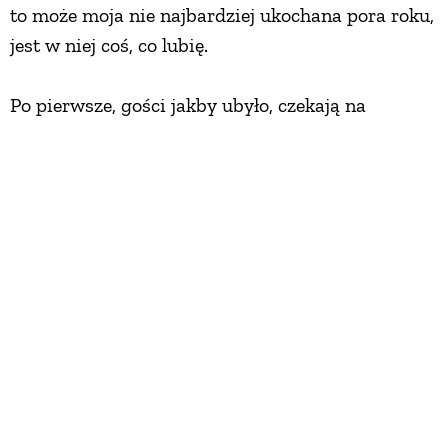
to może moja nie najbardziej ukochana pora roku,
jest w niej coś, co lubię.
Po pierwsze, gości jakby ubyło, czekają na
ocieplenie. Po drugie, jedyne ważne prace domowe
to zadbanie o drewno do kominka, bo basen już
przykryty brezentową płachtą, ogród zapada w
drzemkę, a my z nim, przy trzaskającym ogniu i
nalewce z derenia, który obrodził tego roku
wyjątkowo. Po trzecie, cisza gęsta jak syrop
rozlewa się między drzewami. Sąsiad już nie kosi
trawy co sobotę, najwyżej zwymyśla trochę żonę,
nawet psy ujadają leniwiej...
Słońce coraz bardziej zamglone, a w powietrzu