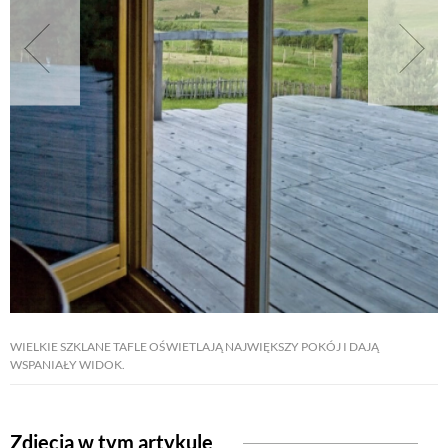
NATURALNIE
URODA
NATURALNA APTECZKA
DLA DOMU
EKO ŻYCIE
WIELKIE SZKLANE TAFLE OŚWIETLAJĄ NAJWIĘKSZY POKÓJ I DAJĄ
WSPANIAŁY WIDOK.
PRZYRODA
ZWIERZĘTA DOMOWE
Zdjęcia w tym artykule