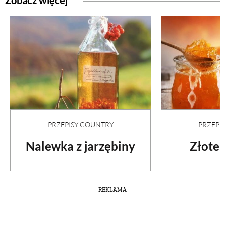
PRZEPISY COUNTRY
PRZEPI
Nalewka z jarzębiny
Złote 
REKLAMA