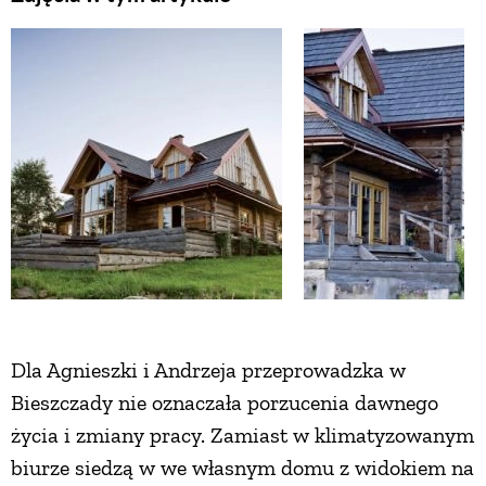
ZWIERZĘTA W NATURZE
GRZYBY
KRAJOBRAZ
RĘKODZIEŁO
RZEMIOSŁO
Dla Agnieszki i Andrzeja przeprowadzka w
ZWYCZAJE
Bieszczady nie oznaczała porzucenia dawnego
życia i zmiany pracy. Zamiast w klimatyzowanym
ZRÓB TO SAM
biurze siedzą w we własnym domu z widokiem na