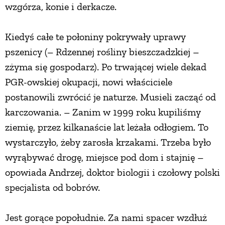
wzgórza, konie i derkacze.
PRZEPISY
Kiedyś całe te połoniny pokrywały uprawy
pszenicy (– Rdzennej rośliny bieszczadzkiej –
ŚNIADANIA
zżyma się gospodarz). Po trwającej wiele dekad
PGR-owskiej okupacji, nowi właściciele
PRZYSTAWKI
postanowili zwrócić je naturze. Musieli zacząć od
karczowania. – Zanim w 1999 roku kupiliśmy
ZUPY
ziemię, przez kilkanaście lat leżała odłogiem. To
wystarczyło, żeby zarosła krzakami. Trzeba było
DANIA GŁÓWNE
wyrąbywać drogę, miejsce pod dom i stajnię –
opowiada Andrzej, doktor biologii i czołowy polski
CIASTA I DESERY
specjalista od bobrów.
DODATKI
Jest gorące popołudnie. Za nami spacer wzdłuż