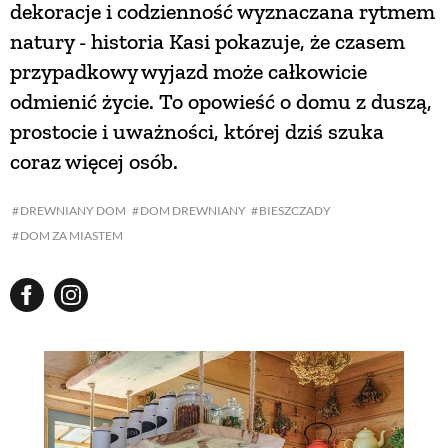
dekoracje i codzienność wyznaczana rytmem
natury - historia Kasi pokazuje, że czasem
NATURALNIE
przypadkowy wyjazd może całkowicie
odmienić życie. To opowieść o domu z duszą,
URODA
prostocie i uważności, której dziś szuka
coraz więcej osób.
NATURALNA APTECZKA
DREWNIANY DOM
DOM DREWNIANY
BIESZCZADY
DOM ZA MIASTEM
DLA DOMU
EKO ŻYCIE
PRZYRODA
ZWIERZĘTA DOMOWE