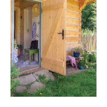
PRZEPISY
ŚNIADANIA
PRZYSTAWKI
ZUPY
DANIA GŁÓWNE
CIASTA I DESERY
DODATKI