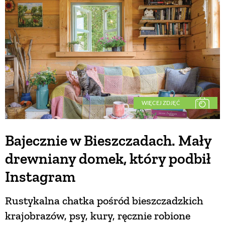
BUDUJEMY DOM
OGRÓD
WARZYWA I OWOCE
WIĘCEJ ZDJĘĆ
ROŚLINY OGRODOWE
Bajecznie w Bieszczadach. Mały
drewniany domek, który podbił
PORADY
Instagram
ZIELEŃ W DOMU
Rustykalna chatka pośród bieszczadzkich
krajobrazów, psy, kury, ręcznie robione
PROJEKTOWANIE OGRODU