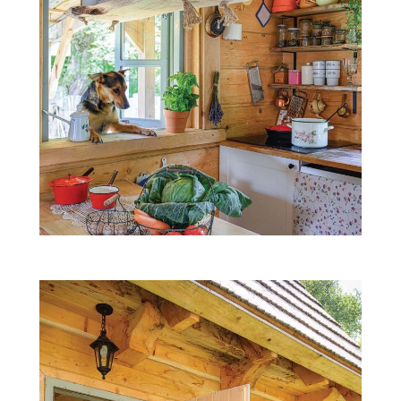
ZWIERZĘTA W NATURZE
GRZYBY
KRAJOBRAZ
RĘKODZIEŁO
RZEMIOSŁO
ZWYCZAJE
ZRÓB TO SAM