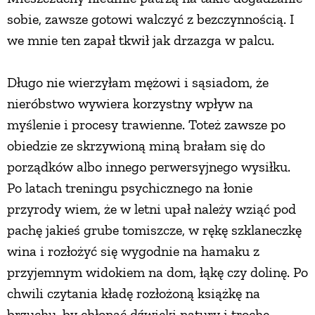
sobie, zawsze gotowi walczyć z bezczynnością. I
we mnie ten zapał tkwił jak drzazga w palcu.
Długo nie wierzyłam mężowi i sąsiadom, że
nieróbstwo wywiera korzystny wpływ na
myślenie i procesy trawienne. Toteż zawsze po
obiedzie ze skrzywioną miną brałam się do
porządków albo innego perwersyjnego wysiłku.
Po latach treningu psychicznego na łonie
przyrody wiem, że w letni upał należy wziąć pod
pachę jakieś grube tomiszcze, w rękę szklaneczkę
wina i rozłożyć się wygodnie na hamaku z
przyjemnym widokiem na dom, łąkę czy dolinę. Po
chwili czytania kładę rozłożoną książkę na
brzuchu, by chłonąć dźwięki natury i trochę