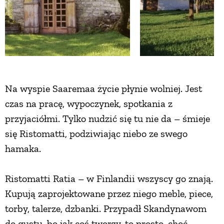
ZWIERZĘTA W NATURZE
GRZYBY
KRAJOBRAZ
Na wyspie Saaremaa życie płynie wolniej. Jest
czas na pracę, wypoczynek, spotkania z
RĘKODZIEŁO
przyjaciółmi. Tylko nudzić się tu nie da – śmieje
się Ristomatti, podziwiając niebo ze swego
hamaka.
RZEMIOSŁO
Ristomatti Ratia – w Finlandii wszyscy go znają.
ZWYCZAJE
Kupują zaprojektowane przez niego meble, piece,
torby, talerze, dzbanki. Przypadł Skandynawom
ZRÓB TO SAM
do gustu, bo jak coś tworzy, to prosto, choć