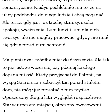
romantycznie. Kiedyś pochlebiało mu to, że na
PRZEPISY
ulicy podchodzą do niego ludzie i chcą pogadać.
Ale teraz, gdy jest już trochę starszy, szuka
ŚNIADANIA
spokoju, wyciszenia. Lubi ludzi i lubi dla nich
tworzyć, ale nie mógłby pracować, gdyby nie miał
PRZYSTAWKI
się gdzie przed nimi schronić.
ZUPY
Ma pieniądze i mógłby mieszkać wszędzie. Ale tak
to już jest, że wcześniej czy później każdego
DANIA GŁÓWNE
dopada miłość. Kiedy przyjechał do Estonii, na
wyspę Saaremaa i zobaczył ten ponad stuletni
CIASTA I DESERY
dom, nie mógł już przestać o nim myśleć.
Opuszczony długie lata wyglądał rozpaczliwie.
DODATKI
Stał w uroczym miejscu, otoczony owocowymi