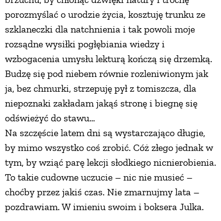
porozmyślać o urodzie życia, kosztuję trunku ze
szklaneczki dla natchnienia i tak powoli moje
rozsądne wysiłki pogłębiania wiedzy i
wzbogacenia umysłu lekturą kończą się drzemką.
Budzę się pod niebem równie rozleniwionym jak
ja, bez chmurki, strzepuję pył z tomiszcza, dla
niepoznaki zakładam jakąś stronę i biegnę się
odświeżyć do stawu…
Na szczęście latem dni są wystarczająco długie,
by mimo wszystko coś zrobić. Cóż złego jednak w
tym, by wziąć parę lekcji słodkiego nicnierobienia.
To takie cudowne uczucie – nic nie musieć –
choćby przez jakiś czas. Nie zmarnujmy lata –
pozdrawiam. W imieniu swoim i boksera Julka.