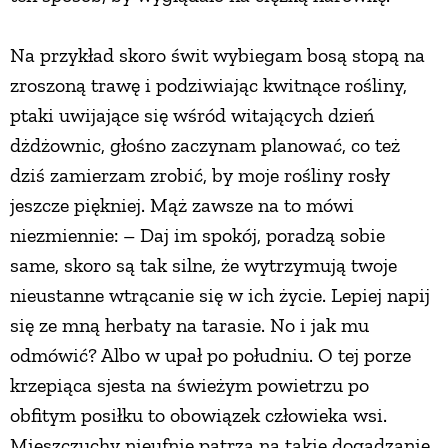
Na przykład skoro świt wybiegam bosą stopą na
zroszoną trawę i podziwiając kwitnące rośliny,
ptaki uwijające się wśród witających dzień
dżdżownic, głośno zaczynam planować, co też
dziś zamierzam zrobić, by moje rośliny rosły
jeszcze piękniej. Mąż zawsze na to mówi
niezmiennie: – Daj im spokój, poradzą sobie
same, skoro są tak silne, że wytrzymują twoje
nieustanne wtrącanie się w ich życie. Lepiej napij
się ze mną herbaty na tarasie. No i jak mu
odmówić? Albo w upał po południu. O tej porze
krzepiąca sjesta na świeżym powietrzu po
obfitym posiłku to obowiązek człowieka wsi.
Mieszczuchy nieufnie patrzą na takie dogadzanie