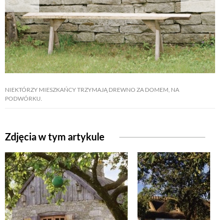
NATURALNIE
URODA
NATURALNA APTECZKA
NIEKTÓRZY MIESZKAŃCY TRZYMAJĄ DREWNO ZA DOMEM, NA
PODWÓRKU.
DLA DOMU
Zdjęcia w tym artykule
EKO ŻYCIE
PRZYRODA
ZWIERZĘTA DOMOWE