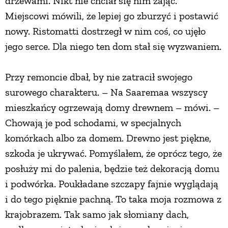
drzewami. Nikt nie chciał się nim zająć.
Miejscowi mówili, że lepiej go zburzyć i postawić
PRZETWORY
nowy. Ristomatti dostrzegł w nim coś, co ujęło
jego serce. Dla niego ten dom stał się wyzwaniem.
INNE
Przy remoncie dbał, by nie zatracił swojego
surowego charakteru. – Na Saaremaa wszyscy
mieszkańcy ogrzewają domy drewnem – mówi. –
Chowają je pod schodami, w specjalnych
komórkach albo za domem. Drewno jest piękne,
szkoda je ukrywać. Pomyślałem, że oprócz tego, że
posłuży mi do palenia, będzie też dekoracją domu
i podwórka. Poukładane szczapy fajnie wyglądają
i do tego pięknie pachną. To taka moja rozmowa z
krajobrazem. Tak samo jak słomiany dach,