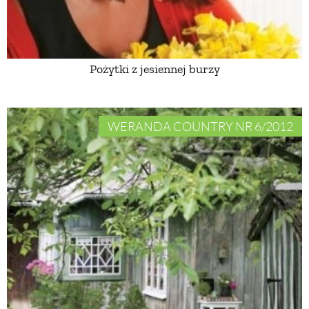
ZWIERZĘTA W NATURZE
Pożytki z jesiennej burzy
GRZYBY
KRAJOBRAZ
WERANDA COUNTRY NR 6/2012
RĘKODZIEŁO
RZEMIOSŁO
ZWYCZAJE
ZRÓB TO SAM