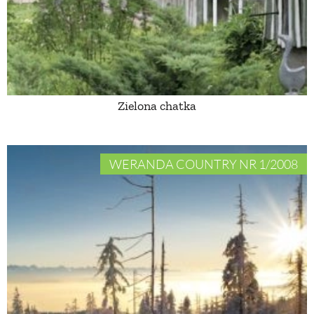
PRZEPISY
ŚNIADANIA
Zielona chatka
PRZYSTAWKI
ZUPY
WERANDA COUNTRY NR 1/2008
DANIA GŁÓWNE
CIASTA I DESERY
DODATKI