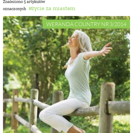
Znaleziono 5 artykułów
życie za miastem
oznaczonych
BUDUJEMY DOM
WERANDA COUNTRY NR 3/2014
OGRÓD
WARZYWA I OWOCE
ROŚLINY OGRODOWE
PORADY
ZIELEŃ W DOMU
PROJEKTOWANIE OGRODU