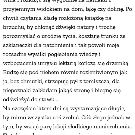
przyjemnym widokiem na dom, łąkę czy dolinę. Po
chwili czytania kładę rozłożoną książkę na
brzuchu, by chłonąć dźwięki natury i trochę
porozmyślać o urodzie życia, kosztuję trunku ze
szklaneczki dla natchnienia i tak powoli moje
rozsądne wysiłki pogłębiania wiedzy i
wzbogacenia umysłu lekturą kończą się drzemką.
Budzę się pod niebem równie rozleniwionym jak
ja, bez chmurki, strzepuję pył z tomiszcza, dla
niepoznaki zakładam jakąś stronę i biegnę się
odświeżyć do stawu…
Na szczęście latem dni są wystarczająco długie,
by mimo wszystko coś zrobić. Cóż złego jednak w
tym, by wziąć parę lekcji słodkiego nicnierobienia.