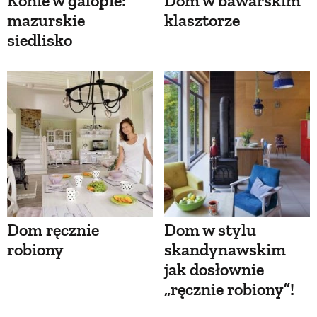
Konie w galopie:
Dom w bawarskim
mazurskie
klasztorze
siedlisko
Dom ręcznie
Dom w stylu
robiony
skandynawskim
jak dosłownie
„ręcznie robiony”!