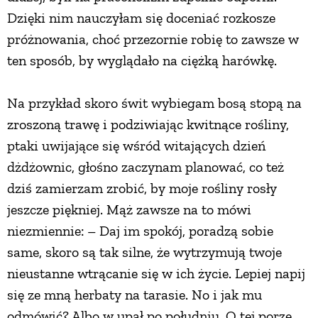
Dzięki nim nauczyłam się doceniać rozkosze
próżnowania, choć przezornie robię to zawsze w
ten sposób, by wyglądało na ciężką harówkę.
Na przykład skoro świt wybiegam bosą stopą na
zroszoną trawę i podziwiając kwitnące rośliny,
ptaki uwijające się wśród witających dzień
dżdżownic, głośno zaczynam planować, co też
dziś zamierzam zrobić, by moje rośliny rosły
jeszcze piękniej. Mąż zawsze na to mówi
niezmiennie: – Daj im spokój, poradzą sobie
same, skoro są tak silne, że wytrzymują twoje
nieustanne wtrącanie się w ich życie. Lepiej napij
się ze mną herbaty na tarasie. No i jak mu
odmówić? Albo w upał po południu. O tej porze