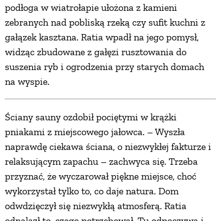
podłoga w wiatrołapie ułożona z kamieni
zebranych nad pobliską rzeką czy sufit kuchni z
gałązek kasztana. Ratia wpadł na jego pomysł,
widząc zbudowane z gałęzi rusztowania do
suszenia ryb i ogrodzenia przy starych domach
na wyspie.
Ściany sauny ozdobił pociętymi w krążki
pniakami z miejscowego jałowca. – Wyszła
naprawdę ciekawa ściana, o niezwykłej fakturze i
relaksującym zapachu – zachwyca się. Trzeba
przyznać, że wyczarował piękne miejsce, choć
wykorzystał tylko to, co daje natura. Dom
odwdzięczył się niezwykłą atmosferą. Ratia
odnalazł to, czego potrzebował. Tu odpoczywa i