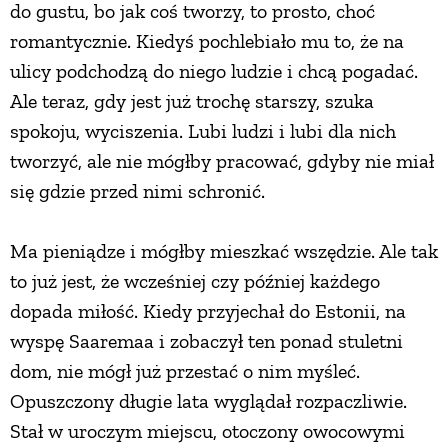
do gustu, bo jak coś tworzy, to prosto, choć
PRZEPISY
romantycznie. Kiedyś pochlebiało mu to, że na
ulicy podchodzą do niego ludzie i chcą pogadać.
Ale teraz, gdy jest już trochę starszy, szuka
ŚNIADANIA
spokoju, wyciszenia. Lubi ludzi i lubi dla nich
tworzyć, ale nie mógłby pracować, gdyby nie miał
PRZYSTAWKI
się gdzie przed nimi schronić.
ZUPY
Ma pieniądze i mógłby mieszkać wszędzie. Ale tak
to już jest, że wcześniej czy później każdego
DANIA GŁÓWNE
dopada miłość. Kiedy przyjechał do Estonii, na
wyspę Saaremaa i zobaczył ten ponad stuletni
CIASTA I DESERY
dom, nie mógł już przestać o nim myśleć.
Opuszczony długie lata wyglądał rozpaczliwie.
DODATKI
Stał w uroczym miejscu, otoczony owocowymi