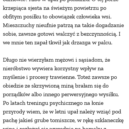
krzepiąca sjesta na świeżym powietrzu po
obfitym posiłku to obowiązek człowieka wsi.
Mieszczuchy nieufnie patrzą na takie dogadzanie
sobie, zawsze gotowi walczyć z bezczynnością. I
we mnie ten zapał tkwił jak drzazga w palcu.
Długo nie wierzyłam mężowi i sąsiadom, że
nieróbstwo wywiera korzystny wpływ na
myślenie i procesy trawienne. Toteż zawsze po
obiedzie ze skrzywioną miną brałam się do
porządków albo innego perwersyjnego wysiłku.
Po latach treningu psychicznego na łonie
przyrody wiem, że w letni upał należy wziąć pod
pachę jakieś grube tomiszcze, w rękę szklaneczkę
wina i rozłożyć się wygodnie na hamaku z