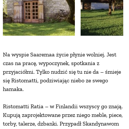
ZWIERZĘTA W NATURZE
GRZYBY
KRAJOBRAZ
Na wyspie Saaremaa życie płynie wolniej. Jest
czas na pracę, wypoczynek, spotkania z
RĘKODZIEŁO
przyjaciółmi. Tylko nudzić się tu nie da – śmieje
się Ristomatti, podziwiając niebo ze swego
RZEMIOSŁO
hamaka.
ZWYCZAJE
Ristomatti Ratia – w Finlandii wszyscy go znają.
Kupują zaprojektowane przez niego meble, piece,
ZRÓB TO SAM
torby, talerze, dzbanki. Przypadł Skandynawom