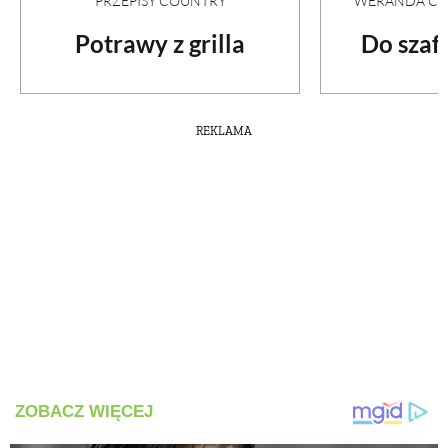
PRZEPISY COUNTRY
WERANDA COU
Potrawy z grilla
Do szafy
REKLAMA