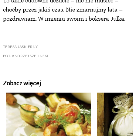
To takie cudowne uczucie – nic nie musieć –
choćby przez jakiś czas. Nie zmarnujmy lata –
pozdrawiam. W imieniu swoim i boksera Julka.
TERESA JASKIERNY
FOT. ANDRZEJ SZELIŃSKI
Zobacz więcej