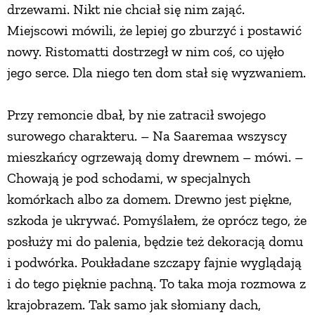
drzewami. Nikt nie chciał się nim zająć.
PRZETWORY
Miejscowi mówili, że lepiej go zburzyć i postawić
nowy. Ristomatti dostrzegł w nim coś, co ujęło
INNE
jego serce. Dla niego ten dom stał się wyzwaniem.
Przy remoncie dbał, by nie zatracił swojego
surowego charakteru. – Na Saaremaa wszyscy
mieszkańcy ogrzewają domy drewnem – mówi. –
Chowają je pod schodami, w specjalnych
komórkach albo za domem. Drewno jest piękne,
szkoda je ukrywać. Pomyślałem, że oprócz tego, że
posłuży mi do palenia, będzie też dekoracją domu
i podwórka. Poukładane szczapy fajnie wyglądają
i do tego pięknie pachną. To taka moja rozmowa z
krajobrazem. Tak samo jak słomiany dach,