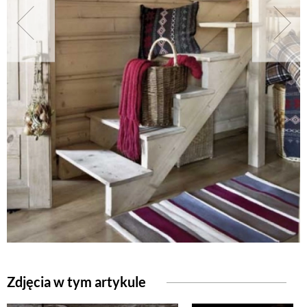
NATURALNIE
URODA
NATURALNA APTECZKA
DLA DOMU
EKO ŻYCIE
PRZYRODA
Zdjęcia w tym artykule
ZWIERZĘTA DOMOWE