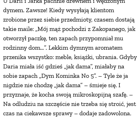
U Darii i Jarka pachnie drewnem i wędzonym
dymem. Zawsze! Kiedy wysyłają klientom
zrobione przez siebie przedmioty, czasem dostają
takie maile: „Mój mąż pochodzi z Zakopanego, jak
otworzył paczkę, ten zapach przypomniał mu
rodzinny dom…”. Lekkim dymnym aromatem
przenika wszystko: meble, książki, ubrania. Gdyby
Daria miała iść gdzieś „jak dama”, miałaby na
sobie zapach „Dym Kominka No 5”. – Tyle że ja
nigdzie nie chodzę „jak dama” – śmieje się. I
przyznaje, że kocha swoją mikroskopijną szafę. –
Na odludziu na szczęście nie trzeba się stroić, jest
czas na ciekawsze sprawy – dodaje zadowolona.