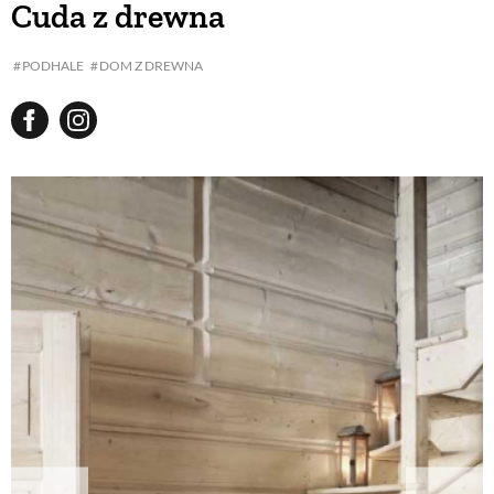
Cuda z drewna
BUDUJEMY DOM
PODHALE
DOM Z DREWNA
OGRÓD
WARZYWA I OWOCE
ROŚLINY OGRODOWE
PORADY
ZIELEŃ W DOMU
PROJEKTOWANIE OGRODU