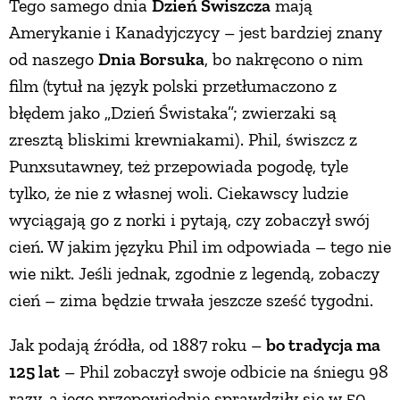
Tego samego dnia
Dzień Świszcza
mają
Amerykanie i Kanadyjczycy – jest bardziej znany
od naszego
Dnia Borsuka
, bo nakręcono o nim
film (tytuł na język polski przetłumaczono z
błędem jako „Dzień Świstaka”; zwierzaki są
zresztą bliskimi krewniakami). Phil, świszcz z
Punxsutawney, też przepowiada pogodę, tyle
tylko, że nie z własnej woli. Ciekawscy ludzie
wyciągają go z norki i pytają, czy zobaczył swój
cień. W jakim języku Phil im odpowiada – tego nie
wie nikt. Jeśli jednak, zgodnie z legendą, zobaczy
cień – zima będzie trwała jeszcze sześć tygodni.
Jak podają źródła, od 1887 roku –
bo tradycja ma
125 lat
– Phil zobaczył swoje odbicie na śniegu 98
razy, a jego przepowiednie sprawdziły się w 50