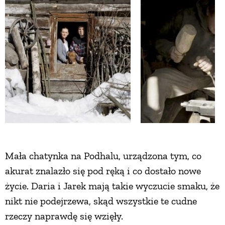
ZWIERZĘTA W NATURZE
GRZYBY
KRAJOBRAZ
RĘKODZIEŁO
RZEMIOSŁO
Mała chatynka na Podhalu, urządzona tym, co
akurat znalazło się pod ręką i co dostało nowe
ZWYCZAJE
życie. Daria i Jarek mają takie wyczucie smaku, że
nikt nie podejrzewa, skąd wszystkie te cudne
ZRÓB TO SAM
rzeczy naprawdę się wzięły.