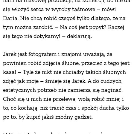
nam na masowej produkcji, na komercji, bo nie da
się włożyć serca w wyroby taśmowe – mówi
Daria. Nie chcą robić czegoś tylko dlatego, że na
tym można zarobić. – Na coś jest popyt? Raczej
się tego nie dotykamy! – deklarują.
Jarek jest fotografem i znajomi uważają, że
powinien robić zdjęcia ślubne, przecież z tego jest
kasa! – Tyle że nikt nie chciałby takich ślubnych
zdjęć jak moje – śmieje się Jarek. A do cudzych,
estetycznych potrzeb nie zamierza się naginać.
Choć się u nich nie przelewa, wolą robić mniej i
to, co kochają, niż tracić czas i spokój ducha tylko
po to, by kupić jakiś modny gadżet.