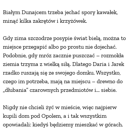
PRZEPISY
Białym Dunajcem trzeba jechać spory kawałek,
minąć kilka zakrętów i krzyżówek.
ŚNIADANIA
Gdy zima szczodrze posypie świat bielą, można to
miejsce przegapić albo po prostu nie dojechać.
PRZYSTAWKI
Podobnie, gdy mróz zacznie puszczać – rozmokła
ziemia trzyma z wielką siłą. Dlatego Daria i Jarek
ZUPY
rzadko ruszają się ze swojego domku. Wszystko,
czego im potrzeba, mają na miejscu – drewno do
DANIA GŁÓWNE
„dłubania” czarownych przedmiotów i... siebie.
CIASTA I DESERY
Nigdy nie chcieli żyć w mieście, więc najpierw
kupili dom pod Opolem, a i tak wszystkim
DODATKI
opowiadali: kiedyś będziemy mieszkać w górach.