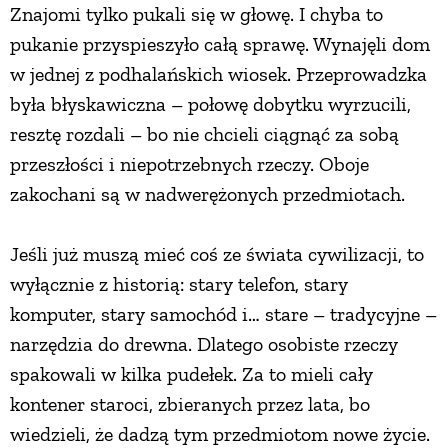
Znajomi tylko pukali się w głowę. I chyba to
PRZETWORY
pukanie przyspieszyło całą sprawę. Wynajęli dom
w jednej z podhalańskich wiosek. Przeprowadzka
INNE
była błyskawiczna – połowę dobytku wyrzucili,
resztę rozdali – bo nie chcieli ciągnąć za sobą
przeszłości i niepotrzebnych rzeczy. Oboje
zakochani są w nadwerężonych przedmiotach.
Jeśli już muszą mieć coś ze świata cywilizacji, to
wyłącznie z historią: stary telefon, stary
komputer, stary samochód i… stare – tradycyjne –
narzędzia do drewna. Dlatego osobiste rzeczy
spakowali w kilka pudełek. Za to mieli cały
kontener staroci, zbieranych przez lata, bo
wiedzieli, że dadzą tym przedmiotom nowe życie.