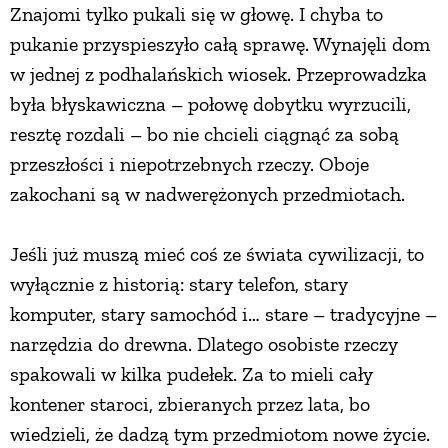
Znajomi tylko pukali się w głowę. I chyba to
PRZETWORY
pukanie przyspieszyło całą sprawę. Wynajęli dom
w jednej z podhalańskich wiosek. Przeprowadzka
INNE
była błyskawiczna – połowę dobytku wyrzucili,
resztę rozdali – bo nie chcieli ciągnąć za sobą
przeszłości i niepotrzebnych rzeczy. Oboje
zakochani są w nadwerężonych przedmiotach.
Jeśli już muszą mieć coś ze świata cywilizacji, to
wyłącznie z historią: stary telefon, stary
komputer, stary samochód i… stare – tradycyjne –
narzędzia do drewna. Dlatego osobiste rzeczy
spakowali w kilka pudełek. Za to mieli cały
kontener staroci, zbieranych przez lata, bo
wiedzieli, że dadzą tym przedmiotom nowe życie.