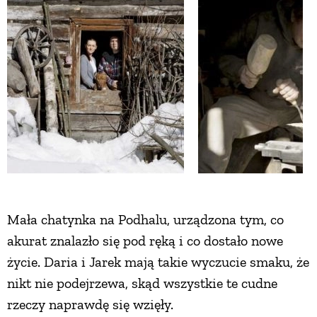
ZWIERZĘTA W NATURZE
GRZYBY
KRAJOBRAZ
RĘKODZIEŁO
RZEMIOSŁO
Mała chatynka na Podhalu, urządzona tym, co
akurat znalazło się pod ręką i co dostało nowe
ZWYCZAJE
życie. Daria i Jarek mają takie wyczucie smaku, że
nikt nie podejrzewa, skąd wszystkie te cudne
ZRÓB TO SAM
rzeczy naprawdę się wzięły.