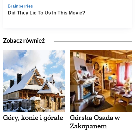
Zobacz również
Góry, konie i górale
Górska Osada w
Zakopanem