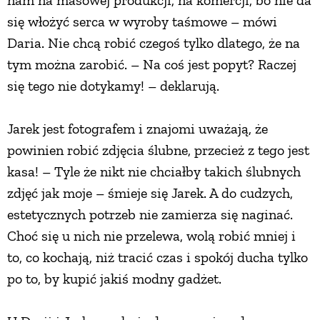
nam na masowej produkcji, na komercji, bo nie da
się włożyć serca w wyroby taśmowe – mówi
Daria. Nie chcą robić czegoś tylko dlatego, że na
tym można zarobić. – Na coś jest popyt? Raczej
się tego nie dotykamy! – deklarują.
Jarek jest fotografem i znajomi uważają, że
powinien robić zdjęcia ślubne, przecież z tego jest
kasa! – Tyle że nikt nie chciałby takich ślubnych
zdjęć jak moje – śmieje się Jarek. A do cudzych,
estetycznych potrzeb nie zamierza się naginać.
Choć się u nich nie przelewa, wolą robić mniej i
to, co kochają, niż tracić czas i spokój ducha tylko
po to, by kupić jakiś modny gadżet.