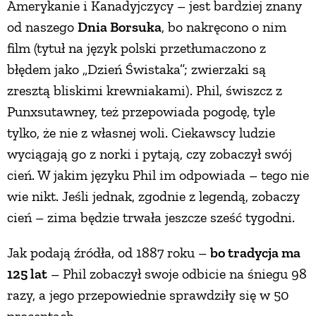
Amerykanie i Kanadyjczycy – jest bardziej znany
od naszego
Dnia Borsuka
, bo nakręcono o nim
film (tytuł na język polski przetłumaczono z
błędem jako „Dzień Świstaka”; zwierzaki są
zresztą bliskimi krewniakami). Phil, świszcz z
Punxsutawney, też przepowiada pogodę, tyle
tylko, że nie z własnej woli. Ciekawscy ludzie
wyciągają go z norki i pytają, czy zobaczył swój
cień. W jakim języku Phil im odpowiada – tego nie
wie nikt. Jeśli jednak, zgodnie z legendą, zobaczy
cień – zima będzie trwała jeszcze sześć tygodni.
Jak podają źródła, od 1887 roku –
bo tradycja ma
125 lat
– Phil zobaczył swoje odbicie na śniegu 98
razy, a jego przepowiednie sprawdziły się w 50
procentach.