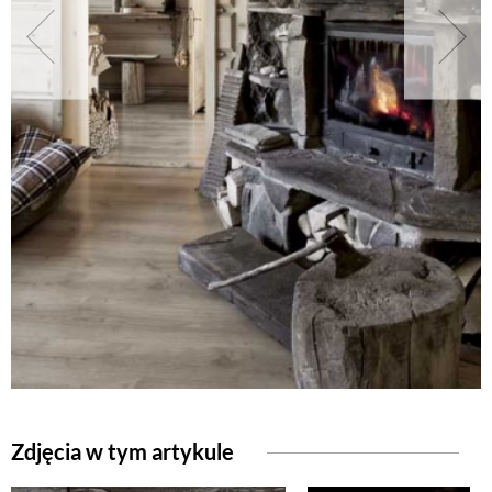
NATURALNIE
URODA
NATURALNA APTECZKA
DLA DOMU
EKO ŻYCIE
PRZYRODA
Zdjęcia w tym artykule
ZWIERZĘTA DOMOWE