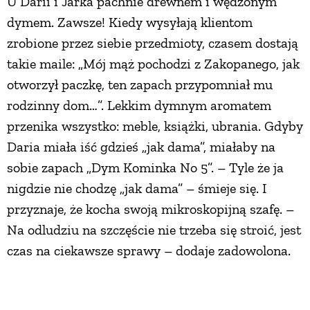
U Darii i Jarka pachnie drewnem i wędzonym
dymem. Zawsze! Kiedy wysyłają klientom
zrobione przez siebie przedmioty, czasem dostają
takie maile: „Mój mąż pochodzi z Zakopanego, jak
otworzył paczkę, ten zapach przypomniał mu
rodzinny dom…”. Lekkim dymnym aromatem
przenika wszystko: meble, książki, ubrania. Gdyby
Daria miała iść gdzieś „jak dama”, miałaby na
sobie zapach „Dym Kominka No 5”. – Tyle że ja
nigdzie nie chodzę „jak dama” – śmieje się. I
przyznaje, że kocha swoją mikroskopijną szafę. –
Na odludziu na szczęście nie trzeba się stroić, jest
czas na ciekawsze sprawy – dodaje zadowolona.