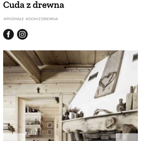
Cuda z drewna
BUDUJEMY DOM
PODHALE
DOM Z DREWNA
OGRÓD
WARZYWA I OWOCE
ROŚLINY OGRODOWE
PORADY
ZIELEŃ W DOMU
PROJEKTOWANIE OGRODU