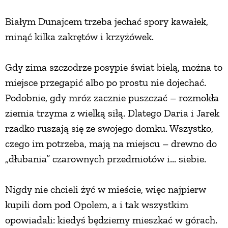
PRZEPISY
Białym Dunajcem trzeba jechać spory kawałek,
minąć kilka zakrętów i krzyżówek.
ŚNIADANIA
Gdy zima szczodrze posypie świat bielą, można to
miejsce przegapić albo po prostu nie dojechać.
PRZYSTAWKI
Podobnie, gdy mróz zacznie puszczać – rozmokła
ziemia trzyma z wielką siłą. Dlatego Daria i Jarek
ZUPY
rzadko ruszają się ze swojego domku. Wszystko,
czego im potrzeba, mają na miejscu – drewno do
DANIA GŁÓWNE
„dłubania” czarownych przedmiotów i... siebie.
CIASTA I DESERY
Nigdy nie chcieli żyć w mieście, więc najpierw
kupili dom pod Opolem, a i tak wszystkim
DODATKI
opowiadali: kiedyś będziemy mieszkać w górach.