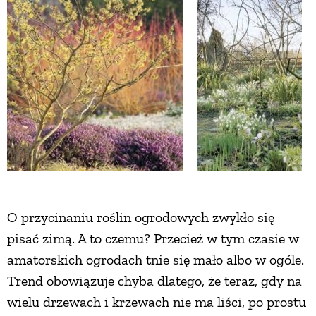
ZWIERZĘTA W NATURZE
GRZYBY
KRAJOBRAZ
RĘKODZIEŁO
RZEMIOSŁO
O przycinaniu roślin ogrodowych zwykło się
pisać zimą. A to czemu? Przecież w tym czasie w
ZWYCZAJE
amatorskich ogrodach tnie się mało albo w ogóle.
Trend obowiązuje chyba dlatego, że teraz, gdy na
ZRÓB TO SAM
wielu drzewach i krzewach nie ma liści, po prostu