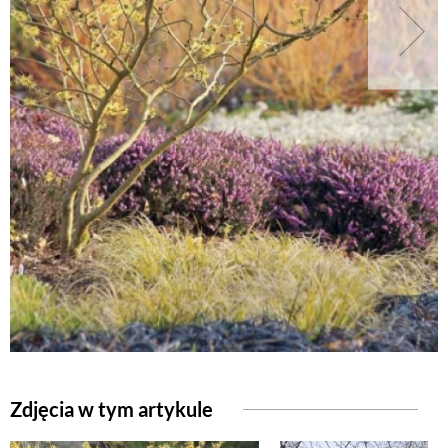
NATURALNIE
URODA
NATURALNA APTECZKA
DLA DOMU
EKO ŻYCIE
PRZYRODA
Zdjęcia w tym artykule
ZWIERZĘTA DOMOWE