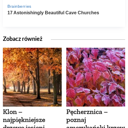
Zobacz również
Klon –
Pęcherznica –
najpiękniejsze
poznaj
drzewo jesieni
amerykański krzew