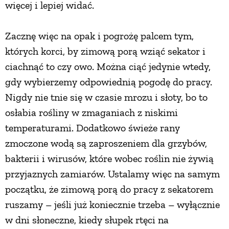
więcej i lepiej widać.
PRZEPISY
Zacznę więc na opak i pogrożę palcem tym,
których korci, by zimową porą wziąć sekator i
ŚNIADANIA
ciachnąć to czy owo. Można ciąć jedynie wtedy,
gdy wybierzemy odpowiednią pogodę do pracy.
PRZYSTAWKI
Nigdy nie tnie się w czasie mrozu i słoty, bo to
osłabia rośliny w zmaganiach z niskimi
ZUPY
temperaturami. Dodatkowo świeże rany
zmoczone wodą są zaproszeniem dla grzybów,
DANIA GŁÓWNE
bakterii i wirusów, które wobec roślin nie żywią
przyjaznych zamiarów. Ustalamy więc na samym
CIASTA I DESERY
początku, że zimową porą do pracy z sekatorem
ruszamy – jeśli już koniecznie trzeba – wyłącznie
DODATKI
w dni słoneczne, kiedy słupek rtęci na