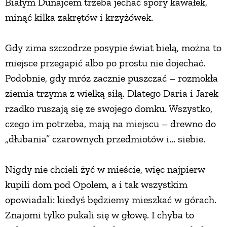
Białym Dunajcem trzeba jechać spory kawałek,
minąć kilka zakrętów i krzyżówek.
PRZEPISY
Gdy zima szczodrze posypie świat bielą, można to
ŚNIADANIA
miejsce przegapić albo po prostu nie dojechać.
Podobnie, gdy mróz zacznie puszczać – rozmokła
PRZYSTAWKI
ziemia trzyma z wielką siłą. Dlatego Daria i Jarek
rzadko ruszają się ze swojego domku. Wszystko,
ZUPY
czego im potrzeba, mają na miejscu – drewno do
„dłubania” czarownych przedmiotów i... siebie.
DANIA GŁÓWNE
Nigdy nie chcieli żyć w mieście, więc najpierw
CIASTA I DESERY
kupili dom pod Opolem, a i tak wszystkim
opowiadali: kiedyś będziemy mieszkać w górach.
DODATKI
Znajomi tylko pukali się w głowę. I chyba to