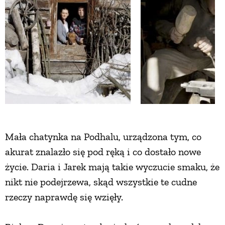
ZWIERZĘTA W NATURZE
GRZYBY
KRAJOBRAZ
RĘKODZIEŁO
Mała chatynka na Podhalu, urządzona tym, co
RZEMIOSŁO
akurat znalazło się pod ręką i co dostało nowe
życie. Daria i Jarek mają takie wyczucie smaku, że
nikt nie podejrzewa, skąd wszystkie te cudne
ZWYCZAJE
rzeczy naprawdę się wzięły.
ZRÓB TO SAM