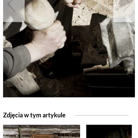
NATURALNIE
URODA
NATURALNA APTECZKA
DLA DOMU
EKO ŻYCIE
PRZYRODA
Zdjęcia w tym artykule
ZWIERZĘTA DOMOWE