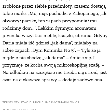
zrobione przez siebie przedmioty, czasem dostają
takie maile: „Mój mąż pochodzi z Zakopanego, jak
otworzył paczkę, ten zapach przypomniał mu
rodzinny dom…”. Lekkim dymnym aromatem
przenika wszystko: meble, książki, ubrania. Gdyby
Daria miała iść gdzieś „jak dama”, miałaby na
sobie zapach „Dym Kominka No 5”. – Tyle że ja
nigdzie nie chodzę „jak dama” – śmieje się. I
przyznaje, że kocha swoją mikroskopijną szafę. –
Na odludziu na szczęście nie trzeba się stroić, jest
czas na ciekawsze sprawy – dodaje zadowolona.
TEKST I STYLIZACJA: MICHALINA KACZMARKIEWICZ
ZDJĘCIA: RAFAŁ LIPSKI