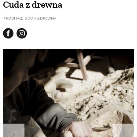
Cuda z drewna
BUDUJEMY DOM
PODHALE
DOM Z DREWNA
OGRÓD
WARZYWA I OWOCE
ROŚLINY OGRODOWE
PORADY
ZIELEŃ W DOMU
PROJEKTOWANIE OGRODU