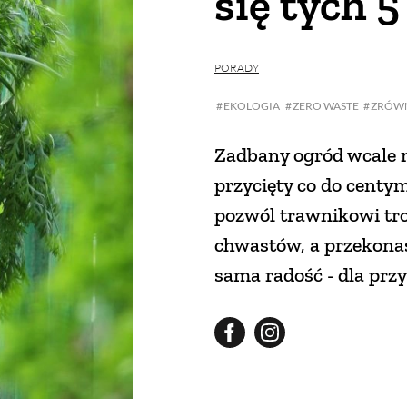
się tych 5
PORADY
EKOLOGIA
ZERO WASTE
ZRÓW
Zadbany ogród wcale n
przycięty co do centym
pozwól trawnikowi tro
chwastów, a przekonasz
sama radość - dla przy