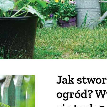
Jak stwor
ogród? W