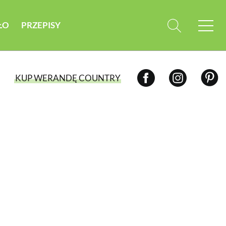
ŁO
PRZEPISY
KUP WERANDĘ COUNTRY
WYBIERZ TYP WYDANIA
WYDANIE DRUKOWANE
aktualny numer z dostawą do domu
E-WYDANIE PDF
przeglądaj bezpośrednio na Twoim
komputerze lub urządzeniu mobilnym