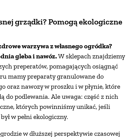
asnej grządki? Pomogą ekologiczne
 zdrowe warzywa z własnego ogródka?
dnia gleba i nawóz.
W sklepach znajdziemy
ych preperatów, pomagających osiągnąć
oru mamy preparaty granulowane do
 oraz nawozy w proszku i w płynie, które
dą do podlewania. Ale uwaga: część z nich
czne, których powinniśmy unikać, jeśli
był w pełni ekologiczny.
grodzie w dłuższej perspektywie czasowej