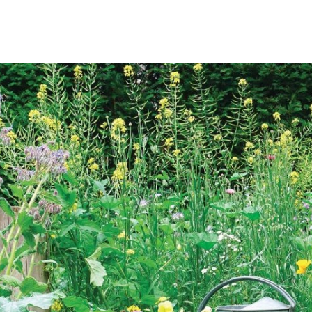
SCE
DOMY NA ŚWIECIE
URZĄDZAMY D
 I OWOCE
ROŚLINY OGRODOWE
PORA
 OGRODU
NATURALNIE
URODA
NATU
U
EKO ŻYCIE
PRZYRODA
ZWIERZĘT
URZE
GRZYBY
KRAJOBRAZ
RĘKODZI
B TO SAM
PRZEPISY
ŚNIADANIA
PR
NE
CIASTA I DESERY
DODATKI
PRZE