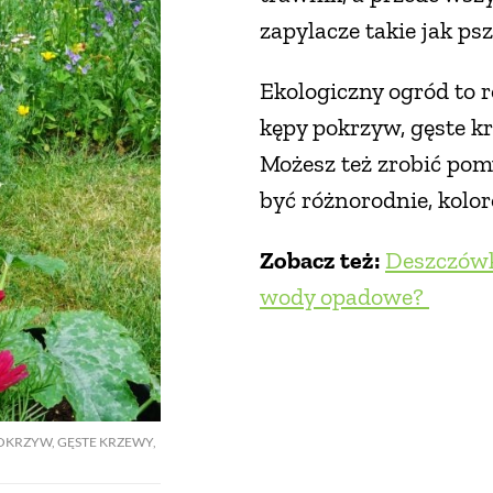
zapylacze takie jak ps
Ekologiczny ogród to r
kępy pokrzyw, gęste kr
Możesz też zrobić po
być różnorodnie, kolor
Zobacz też:
Deszczówka
wody opadowe?
OKRZYW, GĘSTE KRZEWY,