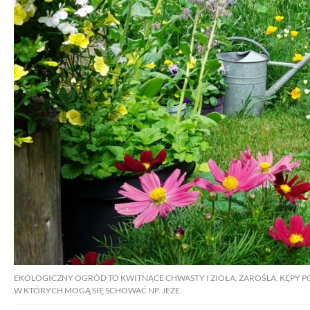
EKOLOGICZNY OGRÓD TO KWITNĄCE CHWASTY I ZIOŁA, ZAROŚLA, KĘPY P
W KTÓRYCH MOGĄ SIĘ SCHOWAĆ NP. JEŻE.