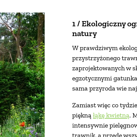
1 / Ekologiczny og
natury
W prawdziwym ekologi
przystrzyżonego trawni
zaprojektowanych w s
egzotycznymi gatunkam
sama przyroda wie najl
Zamiast więc co tydzie
piękną
łąkę kwietną
. 
intensywnie pielęgnowa
trawnik, a przede wszy