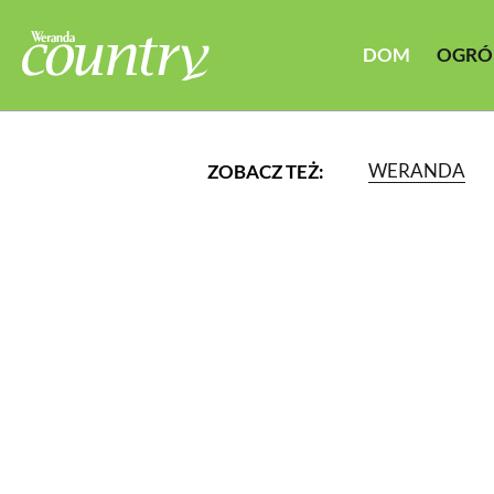
DOM
OGRÓ
WERANDA
ZOBACZ TEŻ:
LUB WYBIERZ JEDNĄ Z K