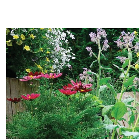
DOM
DOMY W POL
OGRÓD
WARZYWA
PROJEKTOWANIE
DLA DOM
ZWIERZĘTA W NAT
ZWYCZAJE
ZRÓ
DANIA GŁÓW