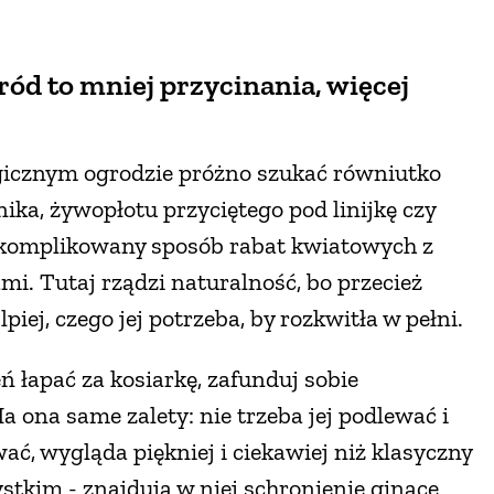
ród to mniej przycinania, więcej
cznym ogrodzie próżno szukać równiutko
ka, żywopłotu przyciętego pod linijkę czy
komplikowany sposób rabat kwiatowych z
i. Tutaj rządzi naturalność, bo przecież
piej, czego jej potrzeba, by rozkwitła w pełni.
ń łapać za kosiarkę, zafunduj sobie
Ma ona same zalety: nie trzeba jej podlewać i
ć, wygląda piękniej i ciekawiej niż klasyczny
stkim - znajdują w niej schronienie ginące