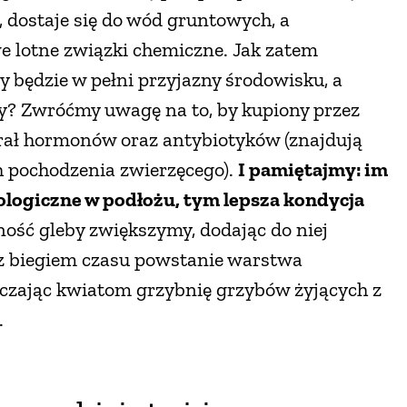
, dostaje się do wód gruntowych, a
we lotne związki chemiczne. Jak zatem
y będzie w pełni przyjazny środowisku, a
y? Zwróćmy uwagę na to, by kupiony przez
rał hormonów oraz antybiotyków (znajdują
h pochodzenia zwierzęcego).
I pamiętajmy: im
iologiczne w podłożu, tym lepsza kondycja
ność gleby zwiększymy, dodając do niej
z biegiem czasu powstanie warstwa
rczając kwiatom grzybnię grzybów żyjących z
.