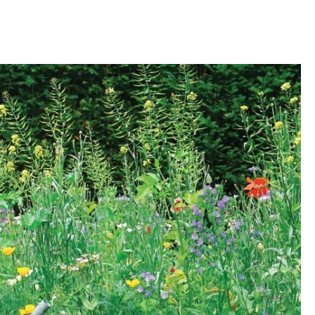
OM
BUDUJEMY DOM
DY
ZIELEŃ W DOMU
RALNA APTECZKA
A DOMOWE
EŁO
RZEMIOSŁO
ZYSTAWKI
ZUPY
TWORY
INNE