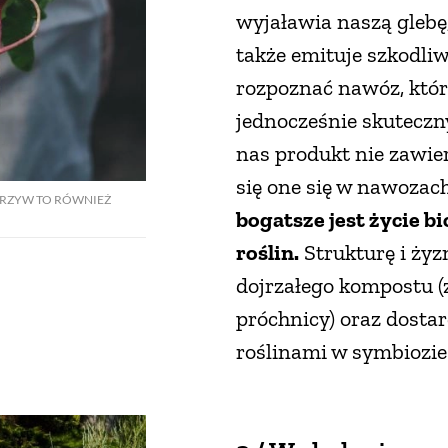
wyjaławia naszą glebę
także emituje szkodli
rozpoznać nawóz, któr
jednocześnie skuteczn
nas produkt nie zawie
się one się w nawozac
ARZYW TO RÓWNIEŻ
bogatsze jest życie b
roślin.
Strukturę i żyz
dojrzałego kompostu (
próchnicy) oraz dosta
roślinami w symbiozie