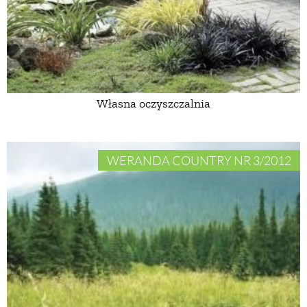
PRZEPISY
ŚNIADANIA
Własna oczyszczalnia
PRZYSTAWKI
ZUPY
WERANDA COUNTRY NR 3/2012
DANIA GŁÓWNE
CIASTA I DESERY
DODATKI