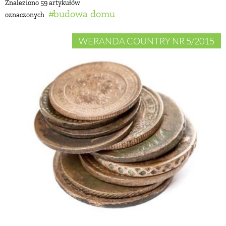
Znaleziono 59 artykułów
budowa domu
oznaczonych
BUDUJEMY DOM
WERANDA COUNTRY NR 5/2015
OGRÓD
WARZYWA I OWOCE
ROŚLINY OGRODOWE
PORADY
ZIELEŃ W DOMU
PROJEKTOWANIE OGRODU