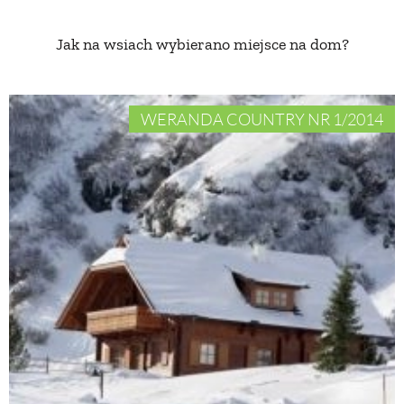
Jak na wsiach wybierano miejsce na dom?
NATURALNIE
URODA
WERANDA COUNTRY NR 1/2014
NATURALNA APTECZKA
DLA DOMU
EKO ŻYCIE
PRZYRODA
ZWIERZĘTA DOMOWE