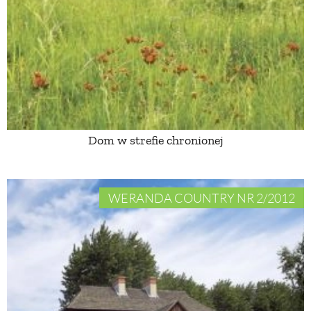
PRZETWORY
INNE
Dom w strefie chronionej
WERANDA COUNTRY NR 2/2012