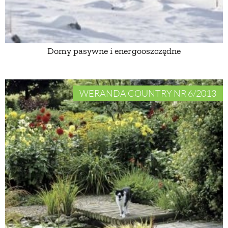
ZWIERZĘTA W NATURZE
Domy pasywne i energooszczędne
GRZYBY
KRAJOBRAZ
WERANDA COUNTRY NR 6/2013
RĘKODZIEŁO
RZEMIOSŁO
ZWYCZAJE
ZRÓB TO SAM