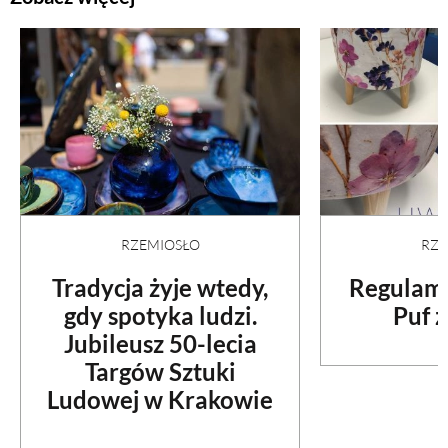
RZEMIOSŁO
RZE
Tradycja żyje wtedy,
Regulami
gdy spotyka ludzi.
Puf z
Jubileusz 50-lecia
Targów Sztuki
Ludowej w Krakowie