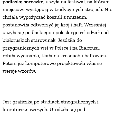
podlaską soroczkę
, uszyła na festiwal, na którym
miejscowi występują w tradycyjnych strojach. Nie
PRZEPISY
chciała wypożyczać koszuli z muzeum,
postanowiła odtworzyć jej krój i haft. Wcześniej
ŚNIADANIA
uczyła się podlaskiego i poleskiego rękodzieła od
białoruskich starowinek. Jeździła do
PRZYSTAWKI
przygranicznych wsi w Polsce i na Białorusi,
robiła wycinanki, tkała na krosnach i haftowała.
ZUPY
Potem już komputerowo projektowała własne
wersje wzorów.
DANIA GŁÓWNE
CIASTA I DESERY
Jest graficzką po studiach etnograficznych i
DODATKI
literaturoznawczych. Urodziła się pod