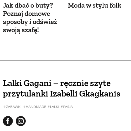
Jak dbać o buty?
Moda w stylu folk
Poznaj domowe
sposoby i odśwież
swoją szafę!
Lalki Gagani – ręcznie szyte
przytulanki Izabelli Gkagkanis
ZABAWKI
HANDMADE
LALKI
PASJA