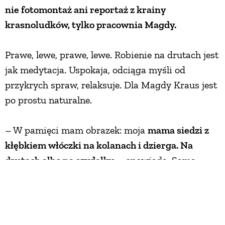
nie fotomontaż ani reportaż z krainy
krasnoludków, tylko pracownia Magdy.
Prawe, lewe, prawe, lewe. Robienie na drutach jest
jak medytacja. Uspokaja, odciąga myśli od
przykrych spraw, relaksuje. Dla Magdy Kraus jest
po prostu naturalne.
– W pamięci mam obrazek: moja
mama siedzi z
kłębkiem włóczki na kolanach i dzierga. Na
drutach albo na szydełku
– opowiada. Sama
sięgnęła po druty jeszcze jako mała dziewczynka
– nie mogło być inaczej. W tamtych czasach
prawie każdy coś szył lub dziergał. Potem było
liceum plastyczne oraz egzaminy na wymarzoną