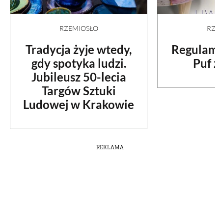
RZEMIOSŁO
RZE
Tradycja żyje wtedy,
Regulami
gdy spotyka ludzi.
Puf z
Jubileusz 50-lecia
Targów Sztuki
Ludowej w Krakowie
REKLAMA