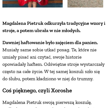
ZWIERZĘTA W NATURZE
Magdalena Pietruk odkurzyła tradycyjne wzory i
GRZYBY
stroje, a potem ubrała w nie młodych.
KRAJOBRAZ
Dawniej haftowanie było zajęciem dla panien.
Musiały same sobie utkać posag. Te, które nie
umiały pisać ani czytać, swoje historie
RĘKODZIEŁO
opowiadały haftem. Odświętne stroje wystarczały
często na całe życie. W tej samej koszuli szło się
RZEMIOSŁO
do ślubu, potem kładziono w niej do trumny.
ZWYCZAJE
Coś pięknego, czyli Xoroshe
Magdalena Pietruk swoją pierwszą koszulę,
ZRÓB TO SAM