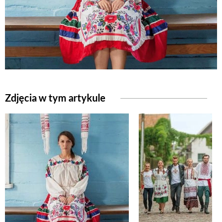
NATURALNIE
URODA
NATURALNA APTECZKA
Zdjęcia w tym artykule
DLA DOMU
EKO ŻYCIE
PRZYRODA
ZWIERZĘTA DOMOWE