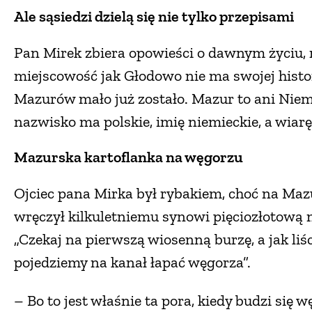
Ale sąsiedzi dzielą się nie tylko przepisami
Pan Mirek zbiera opowieści o dawnym życiu, 
miejscowość jak Głodowo nie ma swojej histori
Mazurów mało już zostało. Mazur to ani Niem
nazwisko ma polskie, imię niemieckie, a wiar
Mazurska kartoflanka na węgorzu
Ojciec pana Mirka był rybakiem, choć na Mazu
wręczył kilkuletniemu synowi pięciozłotową 
„Czekaj na pierwszą wiosenną burzę, a jak liś
pojedziemy na kanał łapać węgorza”.
– Bo to jest właśnie ta pora, kiedy budzi si