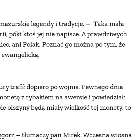
mazurskie legendy i tradycje. – Taka mała
i, póki ktoś jej nie napisze. A prawdziwych
iec, ani Polak. Poznać go można po tym, że
ę ewangelicką.
ry trafił dopiero po wojnie. Pewnego dnia
monetę z rybakiem na awersie i powiedział:
cie olszyny będą miały wielkość tej monety, to
ę węgorz – tłumaczy pan Mirek. Wczesna wiosna