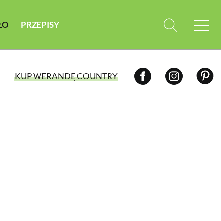
ŁO
PRZEPISY
KUP WERANDĘ COUNTRY
WYBIERZ TYP WYDANIA
WYDANIE DRUKOWANE
aktualny numer z dostawą do domu
E-WYDANIE PDF
przeglądaj bezpośrednio na Twoim
komputerze lub urządzeniu mobilnym