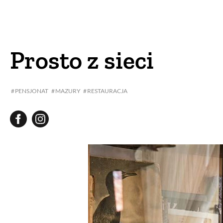
DOM
DOMY W POL
OGRÓD
WARZYWA
Prosto z sieci
PROJEKTOWANIE
PENSJONAT
MAZURY
RESTAURACJA
DLA DOM
ZWIERZĘTA W NAT
ZWYCZAJE
ZRÓ
DANIA GŁÓW