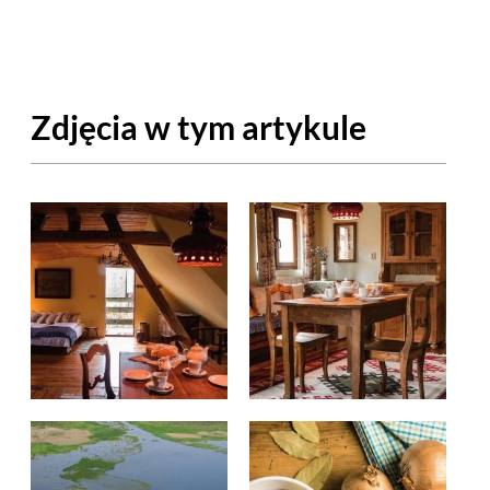
OM
BUDUJEMY DOM
DY
ZIELEŃ W DOMU
Zdjęcia w tym artykule
RALNA APTECZKA
A DOMOWE
EŁO
RZEMIOSŁO
ZYSTAWKI
ZUPY
TWORY
INNE