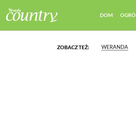
DOM
OGRÓ
WERANDA
ZOBACZ TEŻ:
LUB WYBIERZ JEDNĄ Z K