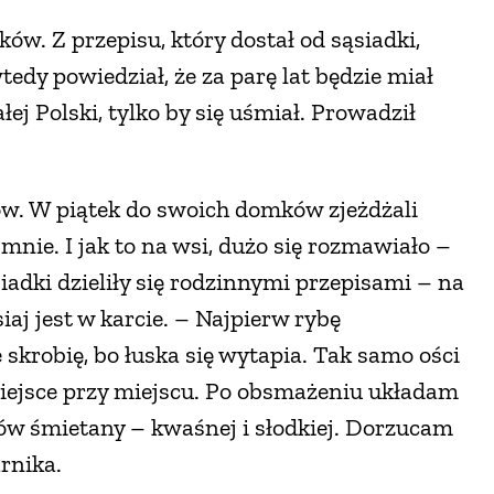
ów. Z przepisu, który dostał od sąsiadki,
edy powiedział, że za parę lat będzie miał
ej Polski, tylko by się uśmiał. Prowadził
ów. W piątek do swoich domków zjeżdżali
o mnie. I jak to na wsi, dużo się rozmawiało –
iadki dzieliły się rodzinnymi przepisami – na
iaj jest w karcie. – Najpierw rybę
 skrobię, bo łuska się wytapia. Tak samo ości
ejsce przy miejscu. Po obsmażeniu układam
ów śmietany – kwaśnej i słodkiej. Dorzucam
arnika.