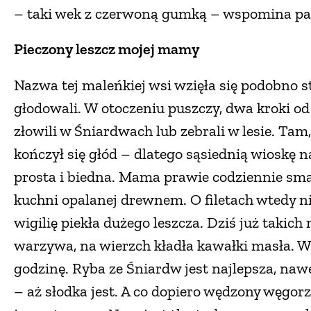
– taki wek z czerwoną gumką – wspomina pa
Pieczony leszcz mojej mamy
Nazwa tej maleńkiej wsi wzięła się podobno s
głodowali. W otoczeniu puszczy, dwa kroki od 
złowili w Śniardwach lub zebrali w lesie. Tam, 
kończył się głód – dlatego sąsiednią wiosk
prosta i biedna. Mama prawie codziennie smaż
kuchni opalanej drewnem. O filetach wtedy ni
wigilię piekła dużego leszcza. Dziś już takic
warzywa, na wierzch kładła kawałki masła. W 
godzinę. Ryba ze Śniardw jest najlepsza, naw
– aż słodka jest. A co dopiero wędzony węgorz