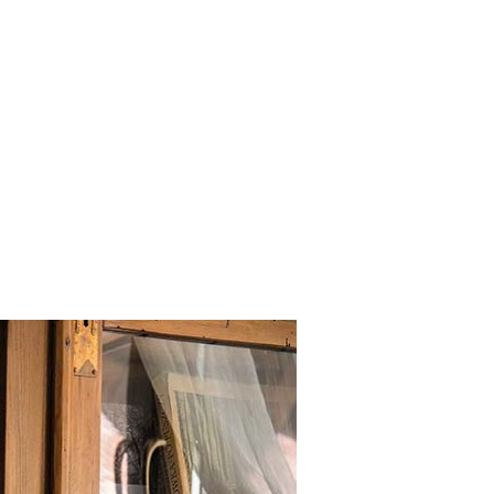
SCE
DOMY NA ŚWIECIE
URZĄDZAMY D
 I OWOCE
ROŚLINY OGRODOWE
PORA
 OGRODU
NATURALNIE
URODA
NATU
U
EKO ŻYCIE
PRZYRODA
ZWIERZĘT
URZE
GRZYBY
KRAJOBRAZ
RĘKODZI
B TO SAM
PRZEPISY
ŚNIADANIA
PR
NE
CIASTA I DESERY
DODATKI
PRZE