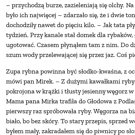
– przychodzą burze, zazieleniają się olchy. N
było ich najwięcej – zdarzało się, że i dwie ton
dochodziły nawet do pięciu kilo. – Jak tata p
tydzień. Przy kanale stał domek dla rybaków, 
ugotować. Czasem płynąłem tam z nim. Do dz
szum wody przelewającej się przez jaz. Coś p
Zupa rybna powinna być słodko-kwaśna, z oc
mówi pan Mirek. – Z dużymi kawałkami ryby.
pokrojona w krążki i tłusty jesienny węgorz 
Mama pana Mirka trafiła do Głodowa z Podlas
pierwszy raz spróbowała ryby. Węgorza na bi
biało, bo bez skóry. To stary przepis, sprzed
byłem mały, zakradałem się do piwnicy po sł