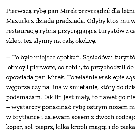
Pierwszą rybę pan Mirek przyrządził dla letnik
Mazurki z dziada pradziada. Gdyby ktoś mu wt
restaurację rybną przyciągającą turystów z cał
sklep, też słynny na całą okolicę.
– To było miejsce spotkań. Sąsiadów i turyst
letnicy i pierwsze, co robili, to przychodzili d
opowiada pan Mirek. To właśnie w sklepie sąs
węgorza czy na lina w śmietanie, który do dzis
podsmażam. Jak lin jest mały, to nawet go nie
– wystarczy ponacinać rybę ostrym nożem mi
w brytfance i zalewam sosem z dwóch rodzaj
koper, sól, pieprz, kilka kropli maggi i do piek