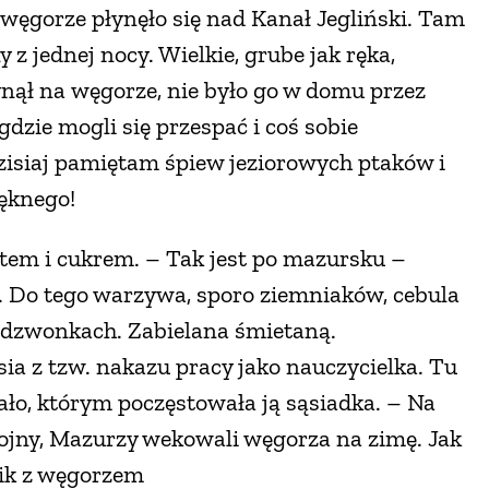
a węgorze płynęło się nad Kanał Jegliński. Tam
y z jednej nocy. Wielkie, grube jak ręka,
łynął na węgorze, nie było go w domu przez
gdzie mogli się przespać i coś sobie
isiaj pamiętam śpiew jeziorowych ptaków i
ięknego!
tem i cukrem. – Tak jest po mazursku –
 Do tego warzywa, sporo ziemniaków, cebula
w dzwonkach. Zabielana śmietaną.
ia z tzw. nakazu pracy jako nauczycielka. Tu
ało, którym poczęstowała ją sąsiadka. – Na
 wojny, Mazurzy wekowali węgorza na zimę. Jak
oik z węgorzem