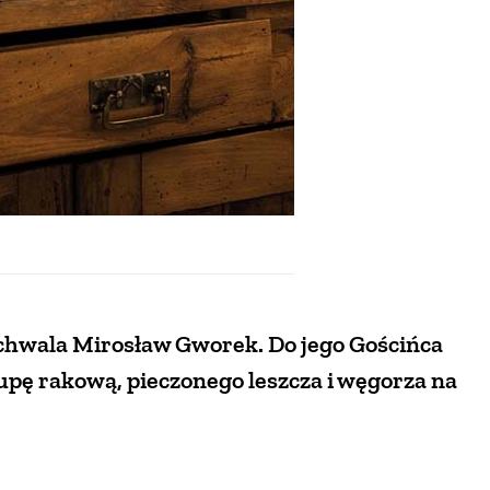
achwala Mirosław Gworek. Do jego Gościńca
pę rakową, pieczonego leszcza i węgorza na