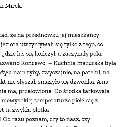
n Mirek.
tąd, że na przednówku jej mieszkańcy
jeziora utrzymywali się tylko z tego, co
gdzie las się kończył, a zaczynały pola,
ę nazwano Końcewo. – Kuchnia mazurska była
yła nam ryby, zwyczajnie, na patelni, na
kt nie słyszał, smażyło się dzwonka. A na
h nie ma, przełowione. Do środka tarkowała
niewysokiej temperaturze piekł się z
et ta zwykła płotka
! Od razu poznam, czy to nasz, czy