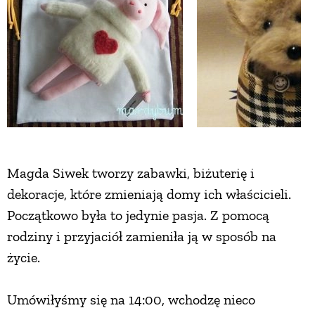
ZWIERZĘTA W NATURZE
GRZYBY
KRAJOBRAZ
RĘKODZIEŁO
Magda Siwek tworzy zabawki, biżuterię i
dekoracje, które zmieniają domy ich właścicieli.
RZEMIOSŁO
Początkowo była to jedynie pasja. Z pomocą
rodziny i przyjaciół zamieniła ją w sposób na
ZWYCZAJE
życie.
Umówiłyśmy się na 14:00, wchodzę nieco
ZRÓB TO SAM