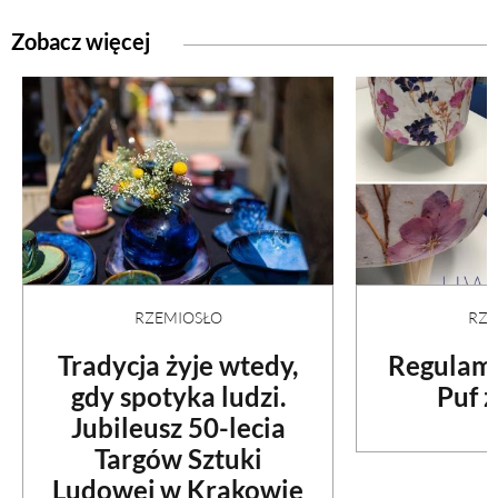
Zobacz więcej
RZEMIOSŁO
RZE
Tradycja żyje wtedy,
Regulami
gdy spotyka ludzi.
Puf z
Jubileusz 50-lecia
Targów Sztuki
Ludowej w Krakowie