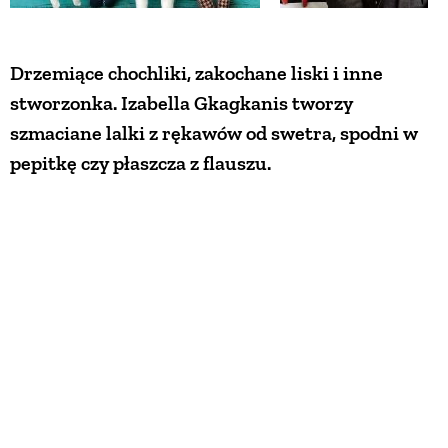
Drzemiące chochliki, zakochane liski i inne
stworzonka. Izabella Gkagkanis tworzy
szmaciane lalki z rękawów od swetra, spodni w
pepitkę czy płaszcza z flauszu.
Lalki Gagani – ręcznie szyte,
szmaciane lalki
Nie nadaję im imion, bo każde dziecko samo zrobi
to najlepiej. Dla mnie to po prostu skrzaty i
książęta – opowiada Izabella Gkagkanis.
Każda z
ręcznie szytych przytulanek
zrobiona jest z kilku
różnych ubrań
. Podoba mi się przerabianie
niepotrzebnych rzeczy na coś ładnego.