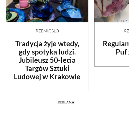
RZEMIOSŁO
RZE
Tradycja żyje wtedy,
Regulami
gdy spotyka ludzi.
Puf z
Jubileusz 50-lecia
Targów Sztuki
Ludowej w Krakowie
REKLAMA