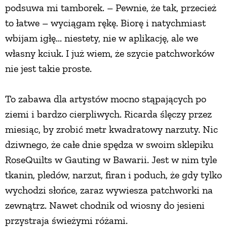
podsuwa mi tamborek. – Pewnie, że tak, przecież
to łatwe – wyciągam rękę. Biorę i natychmiast
wbijam igłę... niestety, nie w aplikację, ale we
własny kciuk. I już wiem, że szycie patchworków
nie jest takie proste.
To zabawa dla artystów mocno stąpających po
ziemi i bardzo cierpliwych. Ricarda ślęczy przez
miesiąc, by zrobić metr kwadratowy narzuty. Nic
dziwnego, że całe dnie spędza w swoim sklepiku
RoseQuilts w Gauting w Bawarii. Jest w nim tyle
tkanin, pledów, narzut, firan i poduch, że gdy tylko
wychodzi słońce, zaraz wywiesza patchworki na
zewnątrz. Nawet chodnik od wiosny do jesieni
przystraja świeżymi różami.