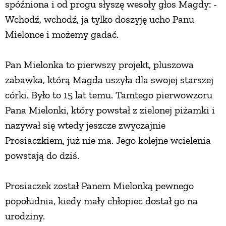
spóźniona i od progu słyszę wesoły głos Magdy: -
Wchodź, wchodź, ja tylko doszyję ucho Panu
PRZEPISY
Mielonce i możemy gadać.
ŚNIADANIA
Pan Mielonka to pierwszy projekt, pluszowa
zabawka, którą Magda uszyła dla swojej starszej
PRZYSTAWKI
córki. Było to 15 lat temu. Tamtego pierwowzoru
Pana Mielonki, który powstał z zielonej piżamki i
ZUPY
nazywał się wtedy jeszcze zwyczajnie
Prosiaczkiem, już nie ma. Jego kolejne wcielenia
DANIA GŁÓWNE
powstają do dziś.
CIASTA I DESERY
Prosiaczek został Panem Mielonką pewnego
popołudnia, kiedy mały chłopiec dostał go na
DODATKI
urodziny.