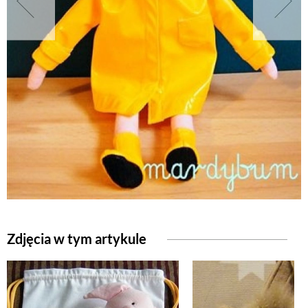
NATURALNIE
URODA
NATURALNA APTECZKA
DLA DOMU
EKO ŻYCIE
Zdjęcia w tym artykule
PRZYRODA
ZWIERZĘTA DOMOWE