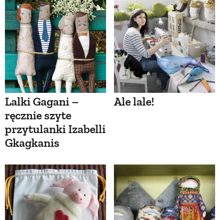
Lalki Gagani –
Ale lale!
ręcznie szyte
przytulanki Izabelli
Gkagkanis