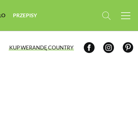
ŁO
PRZEPISY
KUP WERANDĘ COUNTRY
WYBIERZ TYP WYDANIA
WYDANIE DRUKOWANE
aktualny numer z dostawą do domu
E-WYDANIE PDF
przeglądaj bezpośrednio na Twoim
komputerze lub urządzeniu mobilnym