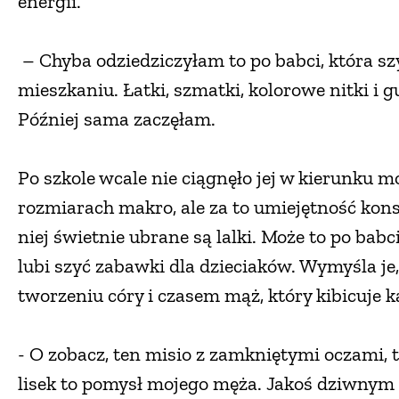
energii.
– Chyba odziedziczyłam to po babci, która szy
mieszkaniu. Łatki, szmatki, kolorowe nitki i g
Później sama zaczęłam.
Po szkole wcale nie ciągnęło jej w kierunku m
rozmiarach makro, ale za to umiejętność kon
niej świetnie ubrane są lalki. Może to po bab
lubi szyć zabawki dla dzieciaków. Wymyśla je
tworzeniu córy i czasem mąż, który kibicuje
- O zobacz, ten misio z zamkniętymi oczami, to
lisek to pomysł mojego męża. Jakoś dziwnym t