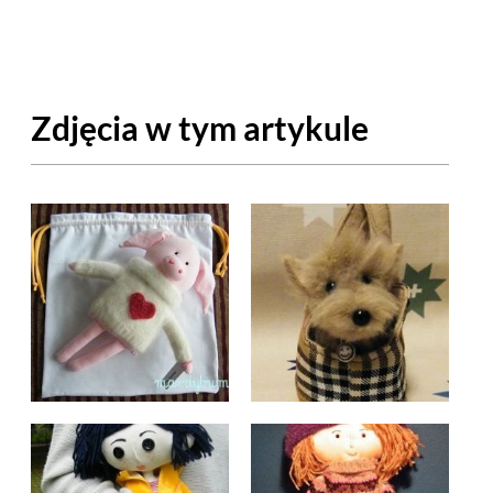
OM
BUDUJEMY DOM
DY
ZIELEŃ W DOMU
Zdjęcia w tym artykule
RALNA APTECZKA
A DOMOWE
EŁO
RZEMIOSŁO
ZYSTAWKI
ZUPY
TWORY
INNE