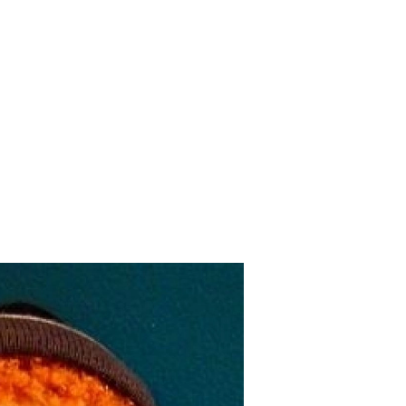
SCE
DOMY NA ŚWIECIE
URZĄDZAMY D
 I OWOCE
ROŚLINY OGRODOWE
PORA
 OGRODU
NATURALNIE
URODA
NATU
U
EKO ŻYCIE
PRZYRODA
ZWIERZĘT
URZE
GRZYBY
KRAJOBRAZ
RĘKODZI
B TO SAM
PRZEPISY
ŚNIADANIA
PR
NE
CIASTA I DESERY
DODATKI
PRZE