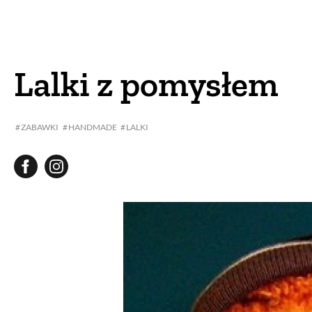
DOM
DOMY W POL
OGRÓD
WARZYWA
Lalki z pomysłem
PROJEKTOWANIE
ZABAWKI
HANDMADE
LALKI
DLA DOM
ZWIERZĘTA W NAT
ZWYCZAJE
ZRÓ
DANIA GŁÓW