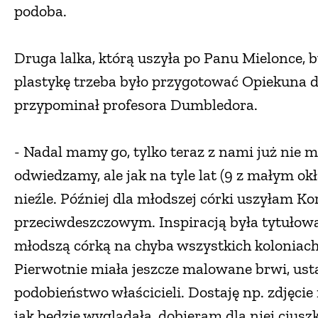
podoba.
Druga lalka, którą uszyła po Panu Mielonce,
plastykę trzeba było przygotować Opiekuna do
przypominał profesora Dumbledora.
- Nadal mamy go, tylko teraz z nami już nie mi
odwiedzamy, ale jak na tyle lat (9 z małym okł
nieźle. Później dla młodszej córki uszyłam Ko
przeciwdeszczowym. Inspiracją była tytułowa
młodszą córką na chyba wszystkich koloniach,
Pierwotnie miała jeszcze malowane brwi, usta i
podobieństwo właścicieli. Dostaję np. zdjęci
jak będzie wyglądała, dobieram dla niej ciuszki