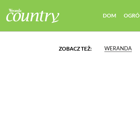
DOM
OGRÓ
WERANDA
ZOBACZ TEŻ:
LUB WYBIERZ JEDNĄ Z K