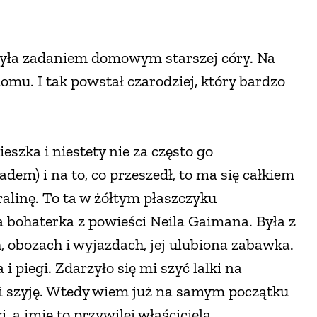
 była zadaniem domowym starszej córy. Na
mu. I tak powstał czarodziej, który bardzo
eszka i niestety nie za często go
adem) i na to, co przeszedł, to ma się całkiem
ralinę. To ta w żółtym płaszczyku
 bohaterka z powieści Neila Gaimana. Była z
 obozach i wyjazdach, jej ulubiona zabawka.
 piegi. Zdarzyło się mi szyć lalki na
e i szyję. Wtedy wiem już na samym początku
, a imię to przywilej właściciela.