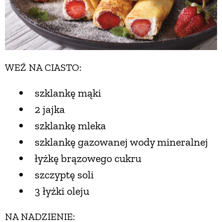
WEŹ NA CIASTO:
szklankę mąki
2 jajka
szklankę mleka
szklankę gazowanej wody mineralnej
łyżkę brązowego cukru
szczyptę soli
3 łyżki oleju
NA NADZIENIE: