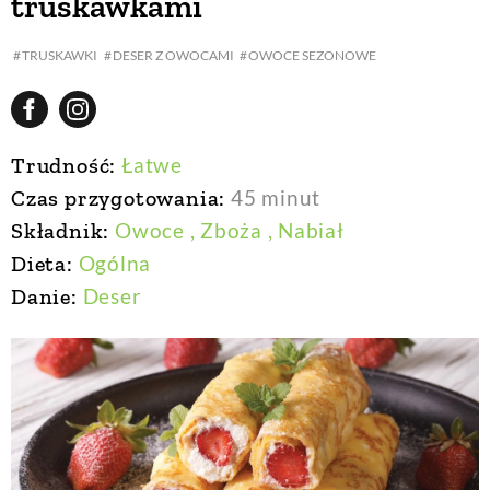
truskawkami
TRUSKAWKI
DESER Z OWOCAMI
OWOCE SEZONOWE
Trudność:
Łatwe
Czas przygotowania:
45 minut
Składnik:
Owoce
, Zboża
, Nabiał
Dieta:
Ogólna
Danie:
Deser