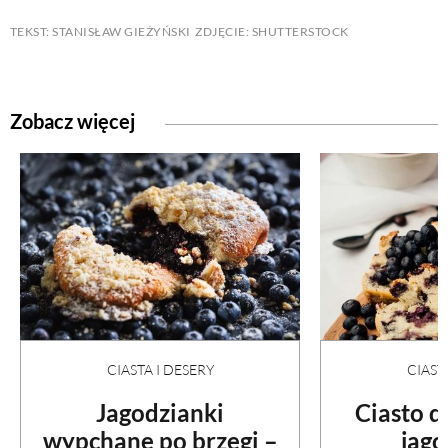
TEKST: STANISŁAW GIEŻYŃSKI ZDJĘCIE: SHUTTERSTOCK
Zobacz więcej
CIASTA I DESERY
CIAST
Jagodzianki
Ciasto 
wypchane po brzegi –
jag