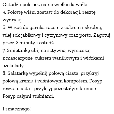
Ostudź i pokrusz na niewielkie kawałki.
PRZETWORY
5. Połowę wiśni zostaw do dekoracji, resztę
wydryluj.
INNE
6. Wrzuć do garnka razem z cukrem i skrobią,
wlej sok jabłkowy i cytrynowy oraz porto. Zagotuj
przez 2 minuty i ostudź.
7. Śmietankę ubij na sztywno, wymieszaj
z mascarpone, cukrem waniliowym i wiórkami
czekolady.
8. Salaterkę wypełnij połową ciasta, przykryj
połową kremu i wiśniowym kompotem. Posyp
resztą ciasta i przykryj pozostałym kremem.
Posyp całymi wiśniami.
I smacznego!