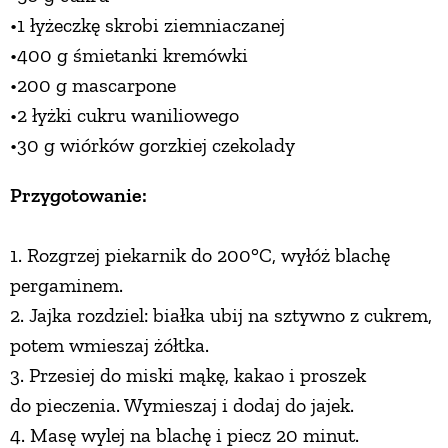
•1 łyżeczkę skrobi ziemniaczanej
PRZEPISY
•400 g śmietanki kremówki
•200 g mascarpone
ŚNIADANIA
•2 łyżki cukru waniliowego
•30 g wiórków gorzkiej czekolady
PRZYSTAWKI
Przygotowanie:
ZUPY
1. Rozgrzej piekarnik do 200°C, wyłóż blachę
pergaminem.
DANIA GŁÓWNE
2. Jajka rozdziel: białka ubij na sztywno z cukrem,
potem wmieszaj żółtka.
CIASTA I DESERY
3. Przesiej do miski mąkę, kakao i proszek
do pieczenia. Wymieszaj i dodaj do jajek.
DODATKI
4. Masę wylej na blachę i piecz 20 minut.