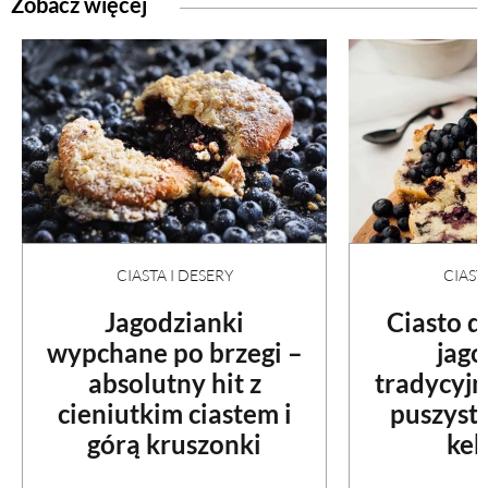
Zobacz więcej
CIASTA I DESERY
CIAST
Jagodzianki
Ciasto 
wypchane po brzegi –
jag
absolutny hit z
tradycyjn
cieniutkim ciastem i
puszyst
górą kruszonki
kek