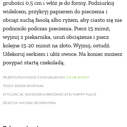
grubości 0,5 cm i włóż je do formy. Podziurkuj
widelcem, przykryj papierem do pieczenia i
obciąż suchą fasolą albo ryżem, aby ciasto się nie
podnosiło podczas pieczenia. Piecz 15 minut,
wyjmij z piekarnika, usuń obciążenie i piecz
kolejne 15-20 minut na złoto. Wyjmij, ostudź.
Udekoruj serkiem i ułóż owoce. Na koniec możesz
posypać startą czekoladą.
PRZEPIS POCHODZI Z EKOZAGRODY
CICHE WODY
TEKST: BEATA WOŹNIAK
STYLIZACJA: AGNIESZKA WRODARCZYK/ HAPPY PLACE
ZDJĘCIA: MICHAŁ SKOPRUPSKI