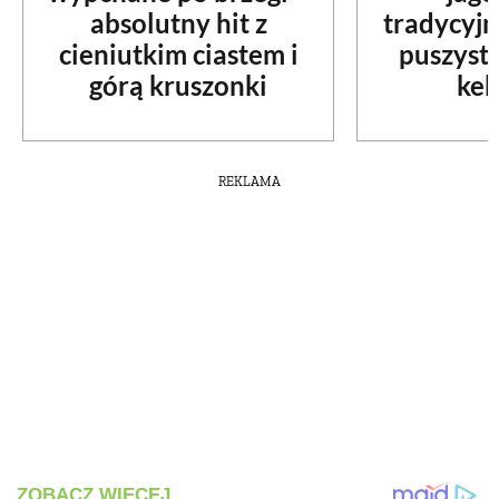
absolutny hit z
tradycyjn
cieniutkim ciastem i
puszyst
górą kruszonki
kek
REKLAMA