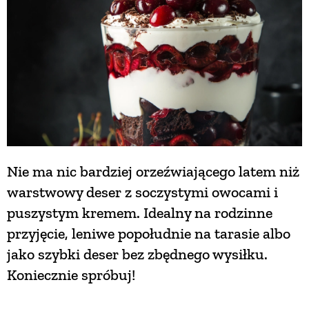
NATURALNIE
URODA
NATURALNA APTECZKA
DLA DOMU
Nie ma nic bardziej orzeźwiającego latem niż
warstwowy deser z soczystymi owocami i
puszystym kremem. Idealny na rodzinne
EKO ŻYCIE
przyjęcie, leniwe popołudnie na tarasie albo
jako szybki deser bez zbędnego wysiłku.
PRZYRODA
Koniecznie spróbuj!
ZWIERZĘTA DOMOWE