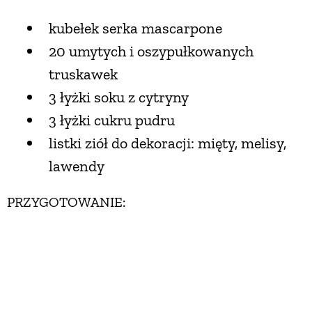
kubełek serka mascarpone
20 umytych i oszypułkowanych
truskawek
3 łyżki soku z cytryny
3 łyżki cukru pudru
listki ziół do dekoracji: mięty, melisy,
lawendy
PRZYGOTOWANIE:
Składniki ciasta połącz w blenderze i zmiksuj na
gładką masę o konsystencji niezbyt
gęstej śmietany. Odstaw na pół godziny, a potem
jeszcze raz sprawdź gęstość i ewentualnie dolej