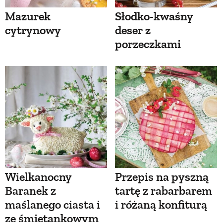
Mazurek
Słodko-kwaśny
cytrynowy
deser z
porzeczkami
Wielkanocny
Przepis na pyszną
Baranek z
tartę z rabarbarem
maślanego ciasta i
i różaną konfiturą
ze śmietankowym