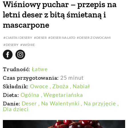
Wiśniowy puchar – przepis na
letni deser z bitą śmietaną i
BUDUJEMY DOM
mascarpone
OGRÓD
CIASTA I DESERY
DESER
DESER NA LATO
DESER Z OWOCAMI
DESERY
WIŚNIE
WARZYWA I OWOCE
Trudność:
Łatwe
ROŚLINY OGRODOWE
Czas przygotowania:
25 minut
Składnik:
Owoce
, Zboża
, Nabiał
PORADY
Dieta:
Ogólna
, Wegetariańska
Danie:
Deser
, Na Walentynki
, Na przyjęcie
,
ZIELEŃ W DOMU
Dla dzieci
PROJEKTOWANIE OGRODU