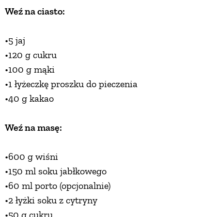
Weź na ciasto:
ZWIERZĘTA W NATURZE
•5 jaj
GRZYBY
•120 g cukru
•100 g mąki
•1 łyżeczkę proszku do pieczenia
KRAJOBRAZ
•40 g kakao
RĘKODZIEŁO
Weź na masę:
RZEMIOSŁO
•600 g wiśni
•150 ml soku jabłkowego
ZWYCZAJE
•60 ml porto (opcjonalnie)
•2 łyżki soku z cytryny
ZRÓB TO SAM
•50 g cukru