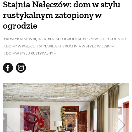
Stajnia Nałęczów: dom w stylu
rustykalnym zatopiony w
BUDUJEMY DOM
ogrodzie
OGRÓD
RUSTYKALNE WNĘTRZA
DOM Z OGRODEM
DOM W STYLU COUNTRY
DOMY W POLSCE
STYL WIEJSKI
KUCHNIA W STYLU WIEJSKIM
DOM W STYLU RUSTYKALNYM
WARZYWA I OWOCE
ROŚLINY OGRODOWE
PORADY
ZIELEŃ W DOMU
PROJEKTOWANIE OGRODU