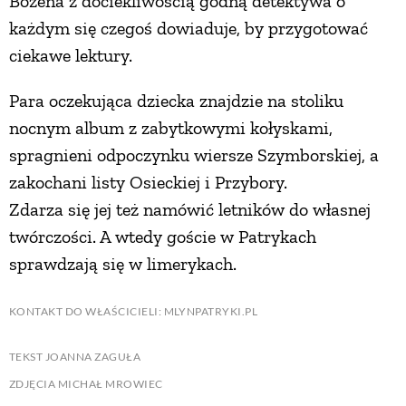
Bożena z dociekliwością godną detektywa o
każdym się czegoś dowiaduje, by przygotować
ciekawe lektury.
Para oczekująca dziecka znajdzie na stoliku
nocnym album z zabytkowymi kołyskami,
spragnieni odpoczynku wiersze Szymborskiej, a
zakochani listy Osieckiej i Przybory.
Zdarza się jej też namówić letników do własnej
twórczości. A wtedy goście w Patrykach
sprawdzają się w limerykach.
KONTAKT DO WŁAŚCICIELI: MLYNPATRYKI.PL
TEKST JOANNA ZAGUŁA
ZDJĘCIA MICHAŁ MROWIEC