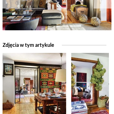
NATURALNIE
URODA
Zdjęcia w tym artykule
NATURALNA APTECZKA
DLA DOMU
EKO ŻYCIE
PRZYRODA
ZWIERZĘTA DOMOWE