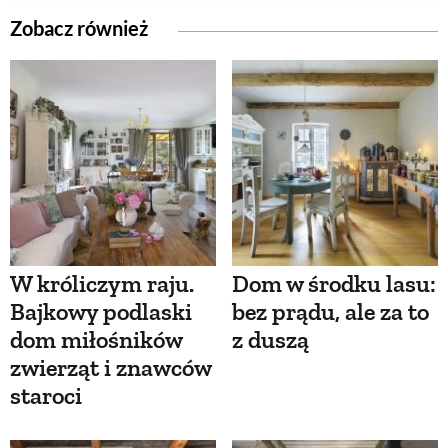
Zobacz również
W króliczym raju.
Dom w środku lasu:
Bajkowy podlaski
bez prądu, ale za to
dom miłośników
z duszą
zwierząt i znawców
staroci