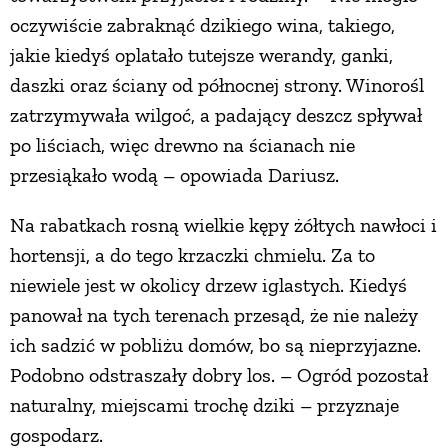
oczywiście zabraknąć dzikiego wina, takiego,
PRZEPISY
jakie kiedyś oplatało tutejsze werandy, ganki,
daszki oraz ściany od północnej strony. Winorośl
ŚNIADANIA
zatrzymywała wilgoć, a padający deszcz spływał
po liściach, więc drewno na ścianach nie
PRZYSTAWKI
przesiąkało wodą – opowiada Dariusz.
Na rabatkach rosną wielkie kępy żółtych nawłoci i
ZUPY
hortensji, a do tego krzaczki chmielu. Za to
niewiele jest w okolicy drzew iglastych. Kiedyś
DANIA GŁÓWNE
panował na tych terenach przesąd, że nie należy
ich sadzić w pobliżu domów, bo są nieprzyjazne.
CIASTA I DESERY
Podobno odstraszały dobry los. – Ogród pozostał
naturalny, miejscami trochę dziki – przyznaje
DODATKI
gospodarz.