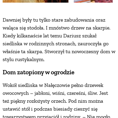
ZWIERZĘTA W NATURZE
Dawniej były tu tylko stare zabudowania oraz
waląca się stodoła. I mnóstwo drzew na skarpie.
GRZYBY
Kiedy kilkanaście lat temu Dariusz szukał
siedliska w rodzinnych stronach, zauroczyła go
KRAJOBRAZ
właśnie ta skarpa. Stworzył tu nowoczesny dom w
stylu rustykalnym.
RĘKODZIEŁO
Dom zatopiony w ogrodzie
RZEMIOSŁO
Wokół siedliska w Nałęczowie pełno drzewek
owocowych – jabłoni, wiśni, czereśni, śliw. Jest
ZWYCZAJE
też piękny rozłożysty orzech. Pod nim można
ustawić stół i podczas biesiady cieszyć się
ZRÓB TO SAM
towarzystwem przyjaciół i rodziny. – Nie mogło