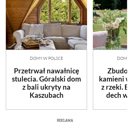
DOMY W POLSCE
DOMY 
Przetrwał nawałnicę
Zbudow
stulecia. Góralski dom
kamieni 
z bali ukryty na
z rzeki. 
Kaszubach
dech w 
REKLAMA