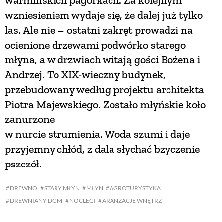
warmińskich pagórkach. Za kolejnym
wzniesieniem wydaje się, że dalej już tylko
las. Ale nie – ostatni zakręt prowadzi na
ocienione drzewami podwórko starego
młyna, a w drzwiach witają gości Bożena i
Andrzej. To XIX-wieczny budynek,
przebudowany według projektu architekta
Piotra Majewskiego. Zostało młyńskie koło
zanurzone
w nurcie strumienia. Woda szumi i daje
przyjemny chłód, z dala słychać bzyczenie
pszczół.
DREWNO
STARY MŁYN
MŁYN
AGROTURYSTYKA
DREWNIANY DOM
NOCLEGI
ARANŻACJE WNĘTRZ