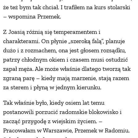
że też bym tak chciał. I trafiłem na kurs stolarski
PRZETWORY
– wspomina Przemek.
INNE
Z Joasią różnią się temperamentem i
charakterami. On płynie „szeroką falą”, planuje
dużo i z rozmachem, ona jest głosem rozsądku,
patrzy chłodnym okiem i czasem musi ostudzić
zapał męża. Ale może właśnie dlatego tworzą tak
zgraną parę – kiedy mają marzenie, stają razem
za sterem i płyną w jednym kierunku.
Tak właśnie było, kiedy osiem lat temu
postanowili porzucić radomskie blokowisko i
zacząć przygodę z wiejskim życiem. –
Pracowałam w Warszawie, Przemek w Radomiu.