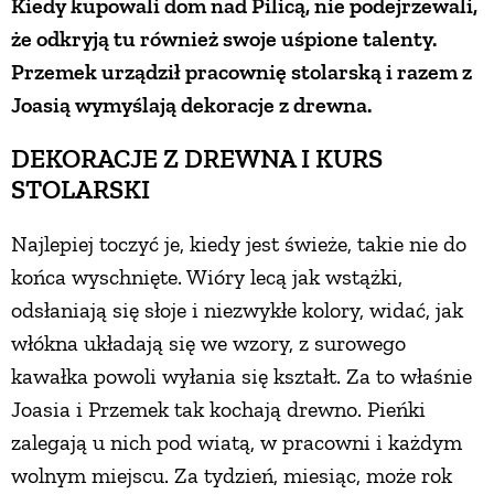
Kiedy kupowali dom nad Pilicą, nie podejrzewali,
że odkryją tu również swoje uśpione talenty.
ZWIERZĘTA W NATURZE
Przemek urządził pracownię stolarską i razem z
Joasią wymyślają dekoracje z drewna.
GRZYBY
DEKORACJE Z DREWNA I KURS
STOLARSKI
KRAJOBRAZ
Najlepiej toczyć je, kiedy jest świeże, takie nie do
RĘKODZIEŁO
końca wyschnięte. Wióry lecą jak wstążki,
odsłaniają się słoje i niezwykłe kolory, widać, jak
RZEMIOSŁO
włókna układają się we wzory, z surowego
kawałka powoli wyłania się kształt. Za to właśnie
ZWYCZAJE
Joasia i Przemek tak kochają drewno. Pieńki
zalegają u nich pod wiatą, w pracowni i każdym
ZRÓB TO SAM
wolnym miejscu. Za tydzień, miesiąc, może rok