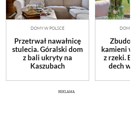
DOMY W POLSCE
DOMY 
Przetrwał nawałnicę
Zbudow
stulecia. Góralski dom
kamieni 
z bali ukryty na
z rzeki. 
Kaszubach
dech w 
REKLAMA