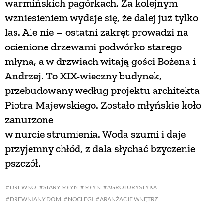
warmińskich pagórkach. Za kolejnym
wzniesieniem wydaje się, że dalej już tylko
las. Ale nie – ostatni zakręt prowadzi na
ocienione drzewami podwórko starego
młyna, a w drzwiach witają gości Bożena i
Andrzej. To XIX-wieczny budynek,
przebudowany według projektu architekta
Piotra Majewskiego. Zostało młyńskie koło
zanurzone
w nurcie strumienia. Woda szumi i daje
przyjemny chłód, z dala słychać bzyczenie
pszczół.
DREWNO
STARY MŁYN
MŁYN
AGROTURYSTYKA
DREWNIANY DOM
NOCLEGI
ARANŻACJE WNĘTRZ