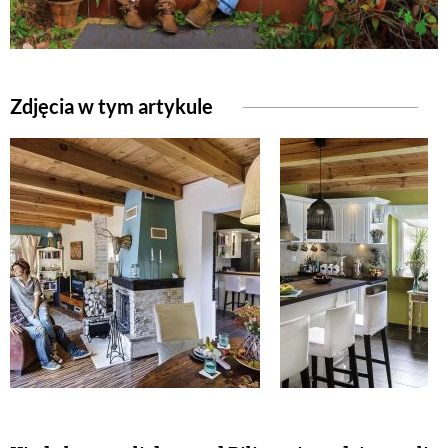
NATURALNIE
Zdjęcia w tym artykule
URODA
NATURALNA APTECZKA
DLA DOMU
EKO ŻYCIE
PRZYRODA
ZWIERZĘTA DOMOWE