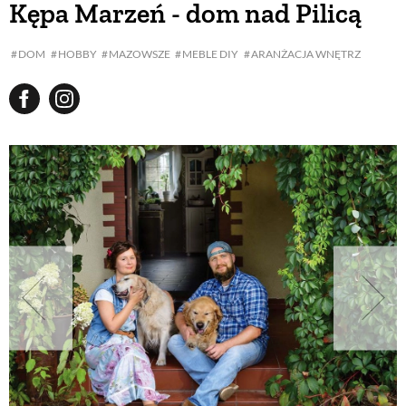
Kępa Marzeń - dom nad Pilicą
BUDUJEMY DOM
DOM
HOBBY
MAZOWSZE
MEBLE DIY
ARANŻACJA WNĘTRZ
OGRÓD
WARZYWA I OWOCE
ROŚLINY OGRODOWE
PORADY
ZIELEŃ W DOMU
PROJEKTOWANIE OGRODU