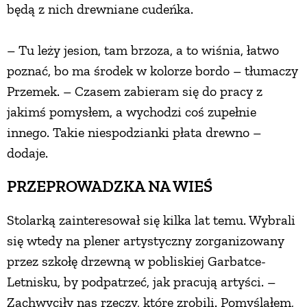
będą z nich drewniane cudeńka.
PRZEPISY
– Tu leży jesion, tam brzoza, a to wiśnia, łatwo
poznać, bo ma środek w kolorze bordo – tłumaczy
ŚNIADANIA
Przemek. – Czasem zabieram się do pracy z
jakimś pomysłem, a wychodzi coś zupełnie
PRZYSTAWKI
innego. Takie niespodzianki płata drewno –
dodaje.
ZUPY
PRZEPROWADZKA NA WIEŚ
DANIA GŁÓWNE
Stolarką zainteresował się kilka lat temu. Wybrali
się wtedy na plener artystyczny zorganizowany
CIASTA I DESERY
przez szkołę drzewną w pobliskiej Garbatce-
Letnisku, by podpatrzeć, jak pracują artyści. –
DODATKI
Zachwyciły nas rzeczy, które zrobili. Pomyślałem,