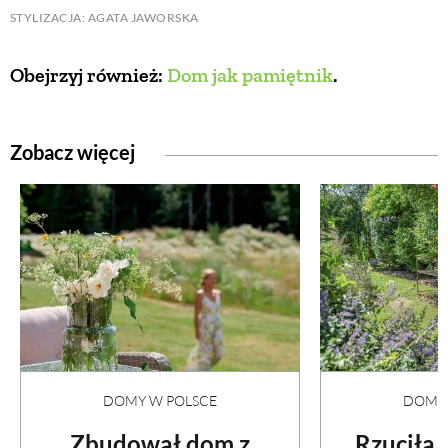
STYLIZACJA: AGATA JAWORSKA
Obejrzyj również:
Dom jak pamiętnik
.
Zobacz więcej
DOMY W POLSCE
DOMY 
Zbudował dom z
Rzuciła