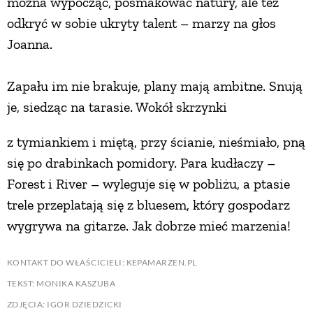
można wypocząć, posmakować natury, ale też
odkryć w sobie ukryty talent – marzy na głos
Joanna.
Zapału im nie brakuje, plany mają ambitne. Snują
je, siedząc na tarasie. Wokół skrzynki
z tymiankiem i miętą, przy ścianie, nieśmiało, pną
się po drabinkach pomidory. Para kudłaczy –
Forest i River – wyleguje się w pobliżu, a ptasie
trele przeplatają się z bluesem, który gospodarz
wygrywa na gitarze. Jak dobrze mieć marzenia!
KONTAKT DO WŁAŚCICIELI: KEPAMARZEN.PL
TEKST: MONIKA KASZUBA
ZDJĘCIA: IGOR DZIEDZICKI