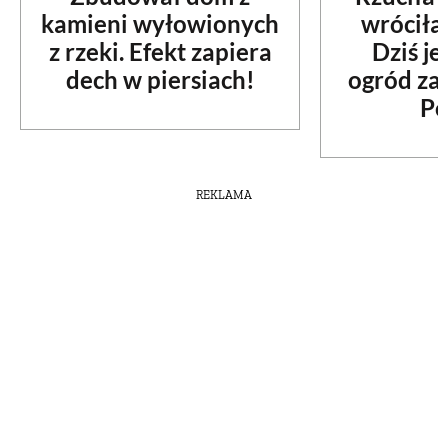
kamieni wyłowionych
wróciła
z rzeki. Efekt zapiera
Dziś je
dech w piersiach!
ogród za
Po
REKLAMA