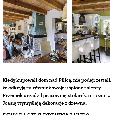
ZWIERZĘTA W NATURZE
GRZYBY
KRAJOBRAZ
RĘKODZIEŁO
RZEMIOSŁO
Kiedy kupowali dom nad Pilicą, nie podejrzewali,
że odkryją tu również swoje uśpione talenty.
ZWYCZAJE
Przemek urządził pracownię stolarską i razem z
Joasią wymyślają dekoracje z drewna.
ZRÓB TO SAM