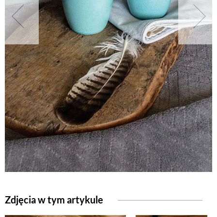
NATURALNIE
URODA
NATURALNA APTECZKA
DLA DOMU
EKO ŻYCIE
PRZYRODA
Zdjęcia w tym artykule
ZWIERZĘTA DOMOWE