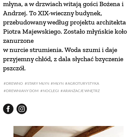
młyna, a w drzwiach witają gości Bożena i
Andrzej. To XIX-wieczny budynek,
przebudowany według projektu architekta
Piotra Majewskiego. Zostało młyńskie koło
zanurzone
w nurcie strumienia. Woda szumi i daje
przyjemny chłód, z dala słychać bzyczenie
pszczół.
DREWNO
STARY MŁYN
MŁYN
AGROTURYSTYKA
DREWNIANY DOM
NOCLEGI
ARANŻACJE WNĘTRZ