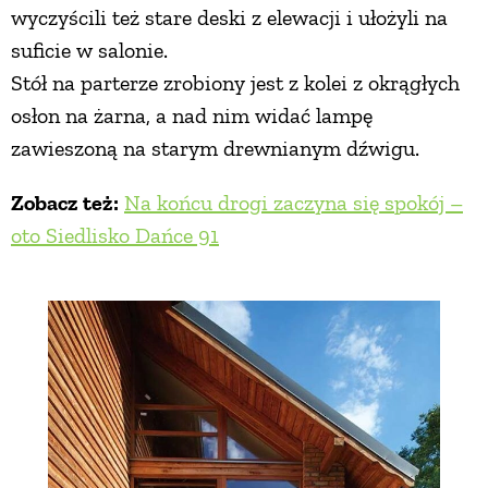
wyczyścili też stare deski z elewacji i ułożyli na
suficie w salonie.
Stół na parterze zrobiony jest z kolei z okrągłych
osłon na żarna, a nad nim widać lampę
zawieszoną na starym drewnianym dźwigu.
Zobacz też:
Na końcu drogi zaczyna się spokój –
oto Siedlisko Dańce 91