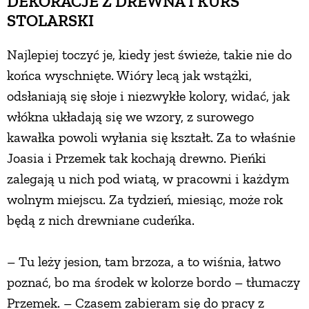
DEKORACJE Z DREWNA I KURS
STOLARSKI
PRZEPISY
Najlepiej toczyć je, kiedy jest świeże, takie nie do
ŚNIADANIA
końca wyschnięte. Wióry lecą jak wstążki,
odsłaniają się słoje i niezwykłe kolory, widać, jak
PRZYSTAWKI
włókna układają się we wzory, z surowego
kawałka powoli wyłania się kształt. Za to właśnie
Joasia i Przemek tak kochają drewno. Pieńki
ZUPY
zalegają u nich pod wiatą, w pracowni i każdym
wolnym miejscu. Za tydzień, miesiąc, może rok
DANIA GŁÓWNE
będą z nich drewniane cudeńka.
CIASTA I DESERY
– Tu leży jesion, tam brzoza, a to wiśnia, łatwo
poznać, bo ma środek w kolorze bordo – tłumaczy
DODATKI
Przemek. – Czasem zabieram się do pracy z