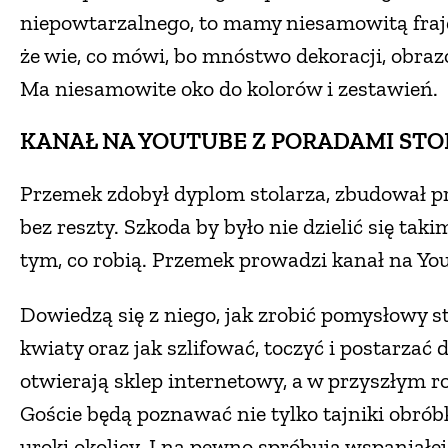
niepowtarzalnego, to mamy niesamowitą frajd
że wie, co mówi, bo mnóstwo dekoracji, obrazó
Ma niesamowite oko do kolorów i zestawień.
KANAŁ NA YOUTUBE Z PORADAMI STO
Przemek zdobył dyplom stolarza, zbudował pr
bez reszty. Szkoda by było nie dzielić się tak
tym, co robią. Przemek prowadzi kanał na Yo
Dowiedzą się z niego, jak zrobić pomysłowy st
kwiaty oraz jak szlifować, toczyć i postarzać
otwierają sklep internetowy, a w przyszłym r
Goście będą poznawać nie tylko tajniki obróbki 
uroki okolicy. I na pewno spróbują wspaniałej