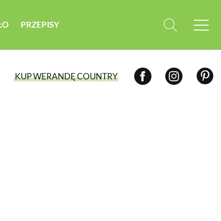
ŁO
PRZEPISY
KUP WERANDĘ COUNTRY
WYBIERZ TYP WYDANIA
WYDANIE DRUKOWANE
aktualny numer z dostawą do domu
E-WYDANIE PDF
przeglądaj bezpośrednio na Twoim
komputerze lub urządzeniu mobilnym