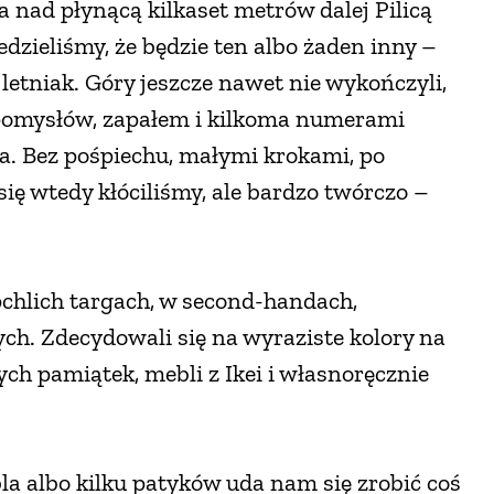
 a nad płynącą kilkaset metrów dalej Pilicą
zieliśmy, że będzie ten albo żaden inny –
 letniak. Góry jeszcze nawet nie wykończyli,
 pomysłów, zapałem i kilkoma numerami
a. Bez pośpiechu, małymi krokami, po
się wtedy kłóciliśmy, ale bardzo twórczo –
 pchlich targach, w second-handach,
ych. Zdecydowali się na wyraziste kolory na
ych pamiątek, mebli z Ikei i własnoręcznie
a albo kilku patyków uda nam się zrobić coś