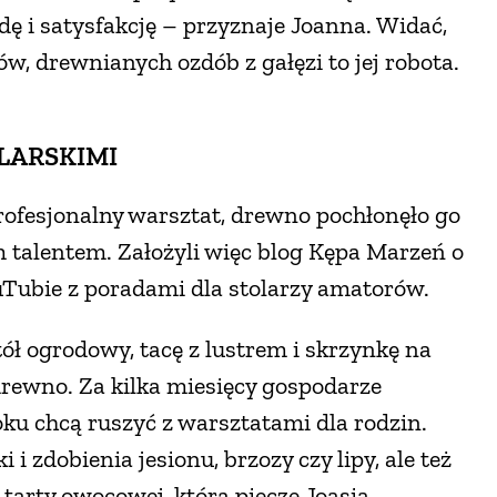
ę i satysfakcję – przyznaje Joanna. Widać,
w, drewnianych ozdób z gałęzi to jej robota.
LARSKIMI
ofesjonalny warsztat, drewno pochłonęło go
im talentem. Założyli więc blog Kępa Marzeń o
uTubie z poradami dla stolarzy amatorów.
ół ogrodowy, tacę z lustrem i skrzynkę na
 drewno. Za kilka miesięcy gospodarze
oku chcą ruszyć z warsztatami dla rodzin.
i zdobienia jesionu, brzozy czy lipy, ale też
 tarty owocowej, którą piecze Joasia.