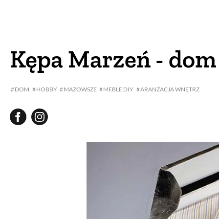
DOM
DOMY W POL
OGRÓD
WARZYWA
Kępa Marzeń - dom 
PROJEKTOWANIE
DOM
HOBBY
MAZOWSZE
MEBLE DIY
ARANŻACJA WNĘTRZ
DLA DOM
ZWIERZĘTA W NAT
ZWYCZAJE
ZRÓ
DANIA GŁÓW