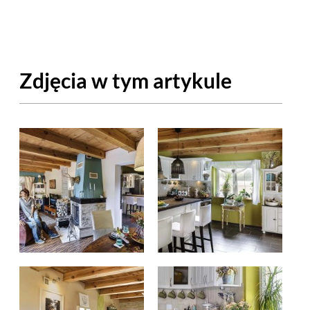
OM
BUDUJEMY DOM
DY
ZIELEŃ W DOMU
Zdjęcia w tym artykule
RALNA APTECZKA
A DOMOWE
EŁO
RZEMIOSŁO
ZYSTAWKI
ZUPY
TWORY
INNE