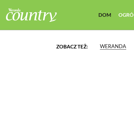
DOM
OGRÓ
WERANDA
ZOBACZ TEŻ:
LUB WYBIERZ JEDNĄ Z K