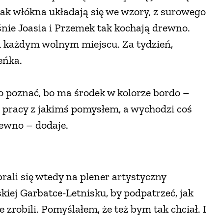
, jak włókna układają się we wzory, z surowego
śnie Joasia i Przemek tak kochają drewno.
 i każdym wolnym miejscu. Za tydzień,
eńka.
two poznać, bo ma środek w kolorze bordo –
 pracy z jakimś pomysłem, a wychodzi coś
rewno – dodaje.
brali się wtedy na plener artystyczny
iej Garbatce-Letnisku, by podpatrzeć, jak
e zrobili. Pomyślałem, że też bym tak chciał. I