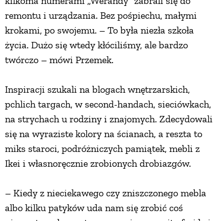
kilkoma numerami „Werandy” zabrali się do
remontu i urządzania. Bez pośpiechu, małymi
krokami, po swojemu. – To była niezła szkoła
życia. Dużo się wtedy kłóciliśmy, ale bardzo
twórczo – mówi Przemek.
Inspiracji szukali na blogach wnętrzarskich,
pchlich targach, w second-handach, sieciówkach,
na strychach u rodziny i znajomych. Zdecydowali
się na wyraziste kolory na ścianach, a reszta to
miks staroci, podróżniczych pamiątek, mebli z
Ikei i własnoręcznie zrobionych drobiazgów.
– Kiedy z nieciekawego czy zniszczonego mebla
albo kilku patyków uda nam się zrobić coś