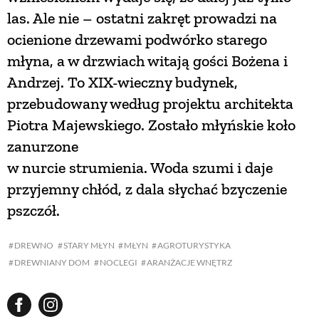
las. Ale nie – ostatni zakręt prowadzi na
ocienione drzewami podwórko starego
młyna, a w drzwiach witają gości Bożena i
Andrzej. To XIX-wieczny budynek,
przebudowany według projektu architekta
Piotra Majewskiego. Zostało młyńskie koło
zanurzone
w nurcie strumienia. Woda szumi i daje
przyjemny chłód, z dala słychać bzyczenie
pszczół.
DREWNO
STARY MŁYN
MŁYN
AGROTURYSTYKA
DREWNIANY DOM
NOCLEGI
ARANŻACJE WNĘTRZ