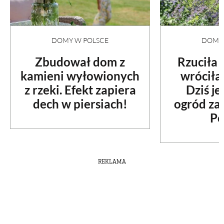
DOMY W POLSCE
DOMY 
Zbudował dom z
Rzuciła
kamieni wyłowionych
wróciła
z rzeki. Efekt zapiera
Dziś je
dech w piersiach!
ogród za
Po
REKLAMA