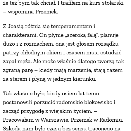
że też bym tak chciał. I trafiłem na kurs stolarski
PRZETWORY
– wspomina Przemek.
Z Joasią różnią się temperamentem i
INNE
charakterami. On płynie „szeroką falą”, planuje
dużo i z rozmachem, ona jest głosem rozsądku,
patrzy chłodnym okiem i czasem musi ostudzić
zapał męża. Ale może właśnie dlatego tworzą tak
zgraną parę – kiedy mają marzenie, stają razem
za sterem i płyną w jednym kierunku.
Tak właśnie było, kiedy osiem lat temu
postanowili porzucić radomskie blokowisko i
zacząć przygodę z wiejskim życiem. –
Pracowałam w Warszawie, Przemek w Radomiu.
Szkoda nam było czasu bez sensu traconego na