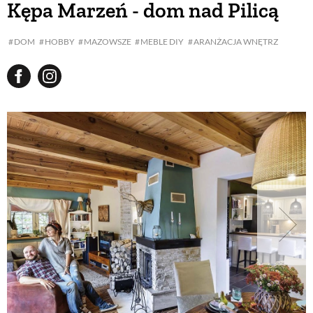
Kępa Marzeń - dom nad Pilicą
BUDUJEMY DOM
DOM
HOBBY
MAZOWSZE
MEBLE DIY
ARANŻACJA WNĘTRZ
OGRÓD
WARZYWA I OWOCE
ROŚLINY OGRODOWE
PORADY
ZIELEŃ W DOMU
PROJEKTOWANIE OGRODU