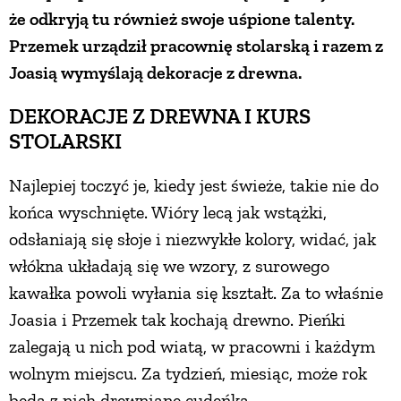
że odkryją tu również swoje uśpione talenty.
ZWIERZĘTA W NATURZE
Przemek urządził pracownię stolarską i razem z
Joasią wymyślają dekoracje z drewna.
GRZYBY
DEKORACJE Z DREWNA I KURS
STOLARSKI
KRAJOBRAZ
Najlepiej toczyć je, kiedy jest świeże, takie nie do
RĘKODZIEŁO
końca wyschnięte. Wióry lecą jak wstążki,
odsłaniają się słoje i niezwykłe kolory, widać, jak
włókna układają się we wzory, z surowego
RZEMIOSŁO
kawałka powoli wyłania się kształt. Za to właśnie
Joasia i Przemek tak kochają drewno. Pieńki
ZWYCZAJE
zalegają u nich pod wiatą, w pracowni i każdym
wolnym miejscu. Za tydzień, miesiąc, może rok
ZRÓB TO SAM
będą z nich drewniane cudeńka.