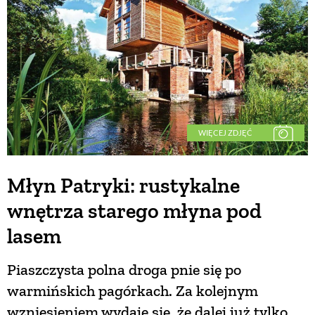
WIĘCEJ ZDJĘĆ
Młyn Patryki: rustykalne
wnętrza starego młyna pod
lasem
Piaszczysta polna droga pnie się po
warmińskich pagórkach. Za kolejnym
wzniesieniem wydaje się, że dalej już tylko