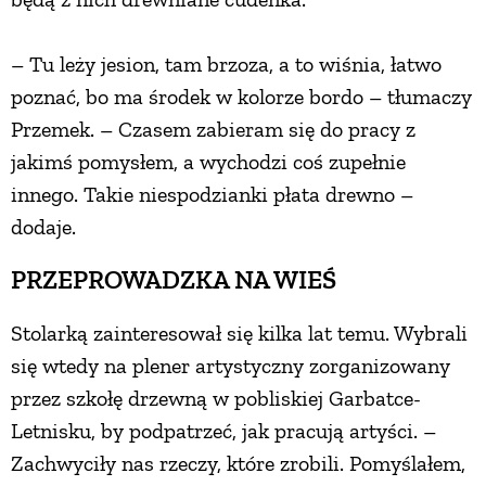
PRZEPISY
– Tu leży jesion, tam brzoza, a to wiśnia, łatwo
poznać, bo ma środek w kolorze bordo – tłumaczy
ŚNIADANIA
Przemek. – Czasem zabieram się do pracy z
jakimś pomysłem, a wychodzi coś zupełnie
PRZYSTAWKI
innego. Takie niespodzianki płata drewno –
dodaje.
ZUPY
PRZEPROWADZKA NA WIEŚ
DANIA GŁÓWNE
Stolarką zainteresował się kilka lat temu. Wybrali
się wtedy na plener artystyczny zorganizowany
CIASTA I DESERY
przez szkołę drzewną w pobliskiej Garbatce-
Letnisku, by podpatrzeć, jak pracują artyści. –
DODATKI
Zachwyciły nas rzeczy, które zrobili. Pomyślałem,