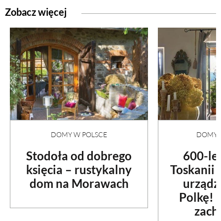
Zobacz więcej
DOMY W POLSCE
DOMY N
Stodoła od dobrego
600-le
księcia – rustykalny
Toskanii
dom na Morawach
urządz
Polkę! 
zach