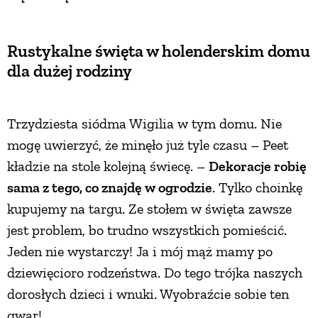
PRZEPISY
Rustykalne święta w holenderskim domu
dla dużej rodziny
ŚNIADANIA
PRZYSTAWKI
Trzydziesta siódma Wigilia w tym domu. Nie
mogę uwierzyć, że minęło już tyle czasu – Peet
ZUPY
kładzie na stole kolejną świecę. –
Dekoracje robię
sama z tego, co znajdę w ogrodzie
. Tylko choinkę
DANIA GŁÓWNE
kupujemy na targu. Ze stołem w święta zawsze
jest problem, bo trudno wszystkich pomieścić.
Jeden nie wystarczy! Ja i mój mąż mamy po
CIASTA I DESERY
dziewięcioro rodzeństwa. Do tego trójka naszych
dorosłych dzieci i wnuki. Wyobraźcie sobie ten
DODATKI
gwar!