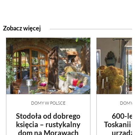
Zobacz więcej
DOMY W POLSCE
DOMY N
Stodoła od dobrego
600-le
księcia – rustykalny
Toskanii
dom na Morawach
urządz