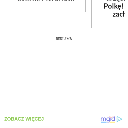
Polkę! 
zach
REKLAMA