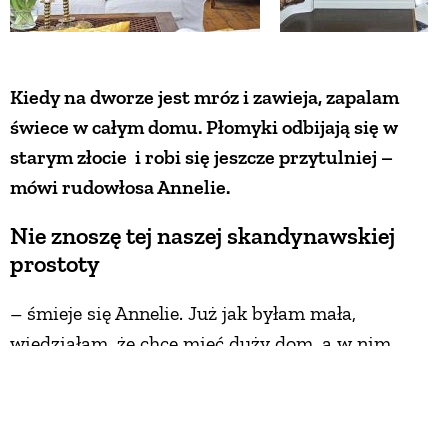
Kiedy na dworze jest mróz i zawieja, zapalam
świece w całym domu. Płomyki odbijają się w
starym złocie i robi się jeszcze przytulniej –
mówi rudowłosa Annelie.
Nie znoszę tej naszej skandynawskiej
prostoty
– śmieje się Annelie. Już jak byłam mała,
wiedziałam, że chcę mieć duży dom, a w nim
złoto, błyskotki i stare meble
. Mój tata
kolekcjonował antyki. Pamiętam, jak nasz
największy pokój powoli zamieniał się w