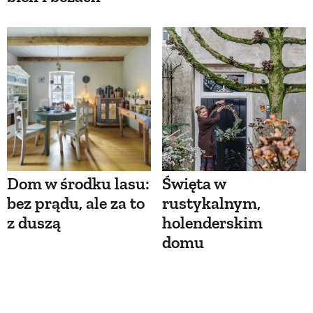
Dom w środku lasu:
Święta w
bez prądu, ale za to
rustykalnym,
z duszą
holenderskim
domu