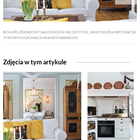
BOGATO ZDOBIONY SALON RÓŻNI SIĘ OD TYCH, JAKIE MOŻNA SPOTKAĆ W
TYPOWYCH DOMACH SKANDYNAWSKICH
Zdjęcia w tym artykule