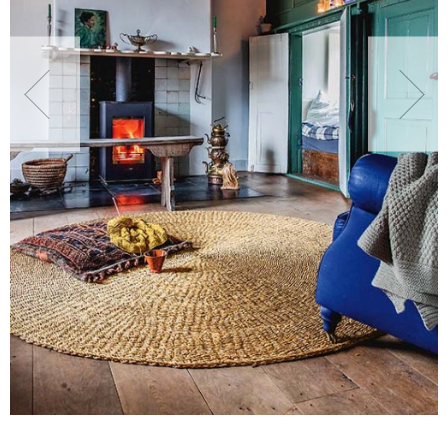
NATURALNIE
URODA
NATURALNA APTECZKA
DLA DOMU
EKO ŻYCIE
PRZYRODA
ZWIERZĘTA DOMOWE