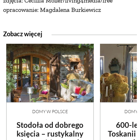
zdjęcia: Cecillia Möller/living4media/free
opracowanie: Magdalena Burkiewicz
Zobacz więcej
DOMY W POLSCE
DOMY N
Stodoła od dobrego
600-le
księcia – rustykalny
Toskanii