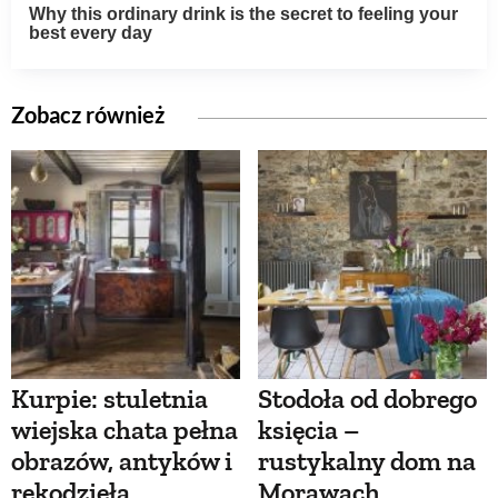
Zobacz również
Kurpie: stuletnia
Stodoła od dobrego
wiejska chata pełna
księcia –
obrazów, antyków i
rustykalny dom na
rękodzieła
Morawach