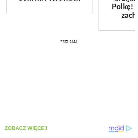
Polkę! 
zach
REKLAMA