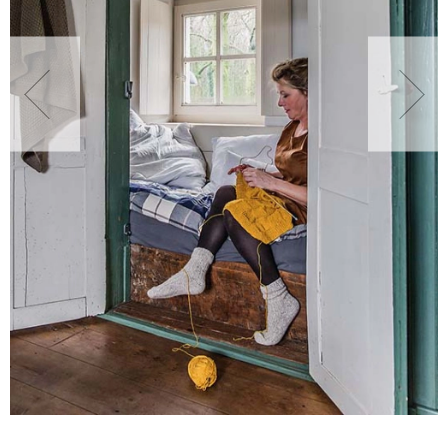
NATURALNIE
URODA
NATURALNA APTECZKA
DLA DOMU
EKO ŻYCIE
PRZYRODA
ZWIERZĘTA DOMOWE