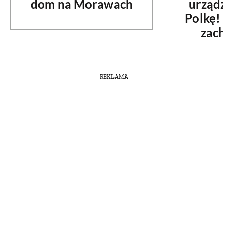
dom na Morawach
urządz
Polkę! 
zach
REKLAMA