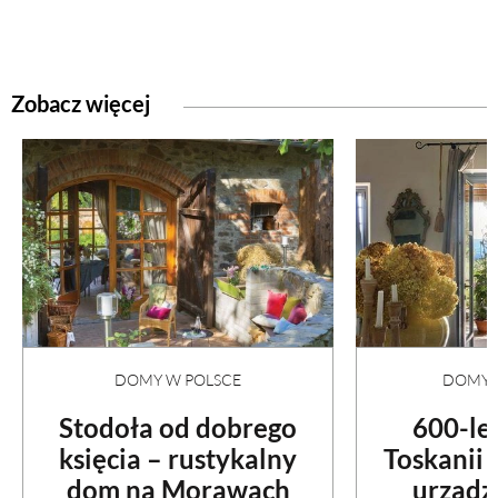
Zobacz więcej
DOMY W POLSCE
DOMY N
Stodoła od dobrego
600-le
księcia – rustykalny
Toskanii
dom na Morawach
urządz