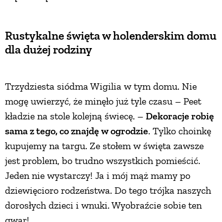
PRZEPISY
Rustykalne święta w holenderskim domu
dla dużej rodziny
ŚNIADANIA
PRZYSTAWKI
Trzydziesta siódma Wigilia w tym domu. Nie
mogę uwierzyć, że minęło już tyle czasu – Peet
ZUPY
kładzie na stole kolejną świecę. –
Dekoracje robię
sama z tego, co znajdę w ogrodzie
. Tylko choinkę
DANIA GŁÓWNE
kupujemy na targu. Ze stołem w święta zawsze
jest problem, bo trudno wszystkich pomieścić.
Jeden nie wystarczy! Ja i mój mąż mamy po
CIASTA I DESERY
dziewięcioro rodzeństwa. Do tego trójka naszych
dorosłych dzieci i wnuki. Wyobraźcie sobie ten
DODATKI
gwar!