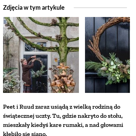
Zdjęcia w tym artykule
ZWIERZĘTA W NATURZE
GRZYBY
KRAJOBRAZ
RĘKODZIEŁO
RZEMIOSŁO
Peet i Ruud zaraz usiądą z wielką rodziną do
ZWYCZAJE
świątecznej uczty. Tu, gdzie nakryto do stołu,
mieszkały kiedyś kare rumaki, a nad głowami
ZRÓB TO SAM
kłębiło się siano.