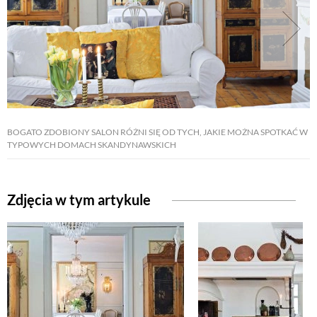
BOGATO ZDOBIONY SALON RÓŻNI SIĘ OD TYCH, JAKIE MOŻNA SPOTKAĆ W
TYPOWYCH DOMACH SKANDYNAWSKICH
Zdjęcia w tym artykule