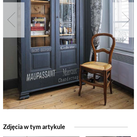
NATURALNIE
URODA
NATURALNA APTECZKA
DLA DOMU
EKO ŻYCIE
PRZYRODA
Zdjęcia w tym artykule
ZWIERZĘTA DOMOWE