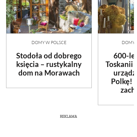
DOMY W POLSCE
DOMY N
Stodoła od dobrego
600-le
księcia – rustykalny
Toskanii
dom na Morawach
urządz
Polkę! 
zach
REKLAMA