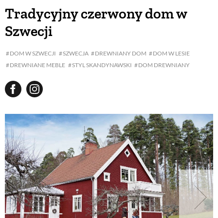
Tradycyjny czerwony dom w
Szwecji
DOM W SZWECJI
SZWECJA
DREWNIANY DOM
DOM W LESIE
DREWNIANE MEBLE
STYL SKANDYNAWSKI
DOM DREWNIANY