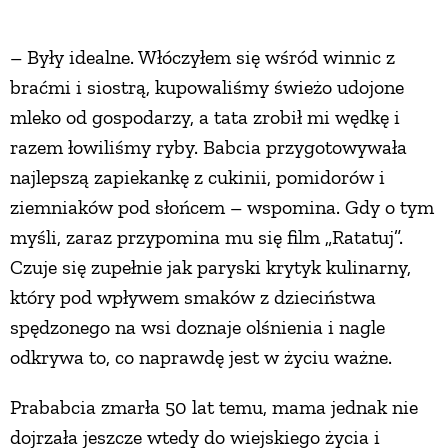
PRZETWORY
– Były idealne. Włóczyłem się wśród winnic z
braćmi i siostrą, kupowaliśmy świeżo udojone
INNE
mleko od gospodarzy, a tata zrobił mi wędkę i
razem łowiliśmy ryby. Babcia przygotowywała
najlepszą zapiekankę z cukinii, pomidorów i
ziemniaków pod słońcem – wspomina. Gdy o tym
myśli, zaraz przypomina mu się film „Ratatuj”.
Czuje się zupełnie jak paryski krytyk kulinarny,
który pod wpływem smaków z dzieciństwa
spędzonego na wsi doznaje olśnienia i nagle
odkrywa to, co naprawdę jest w życiu ważne.
Prababcia zmarła 50 lat temu, mama jednak nie
dojrzała jeszcze wtedy do wiejskiego życia i