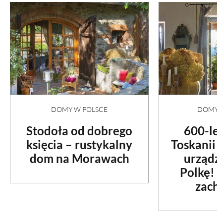
DOMY W POLSCE
DOMY N
Stodoła od dobrego
600-le
księcia – rustykalny
Toskanii
dom na Morawach
urządz
Polkę! 
zach