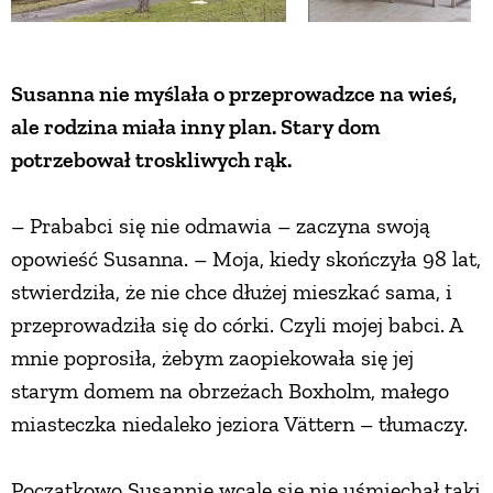
Susanna nie myślała o przeprowadzce na wieś,
ale rodzina miała inny plan. Stary dom
potrzebował troskliwych rąk.
– Prababci się nie odmawia – zaczyna swoją
opowieść Susanna. – Moja, kiedy skończyła 98 lat,
stwierdziła, że nie chce dłużej mieszkać sama, i
przeprowadziła się do córki. Czyli mojej babci. A
mnie poprosiła, żebym zaopiekowała się jej
starym domem na obrzeżach Boxholm, małego
miasteczka niedaleko jeziora Vättern – tłumaczy.
Początkowo Susannie wcale się nie uśmiechał taki