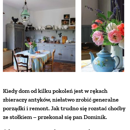
ZWIERZĘTA W NATURZE
GRZYBY
KRAJOBRAZ
RĘKODZIEŁO
RZEMIOSŁO
Kiedy dom od kilku pokoleń jest w rękach
zbieraczy antyków, niełatwo zrobić generalne
ZWYCZAJE
porządki i remont. Jak trudno się rozstać choćby
ze stołkiem – przekonał się pan Dominik.
ZRÓB TO SAM