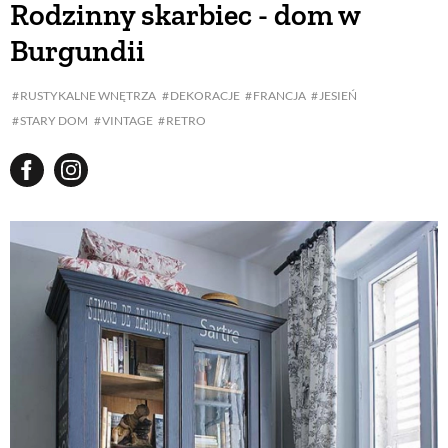
Rodzinny skarbiec - dom w
Burgundii
BUDUJEMY DOM
RUSTYKALNE WNĘTRZA
DEKORACJE
FRANCJA
JESIEŃ
STARY DOM
VINTAGE
RETRO
OGRÓD
WARZYWA I OWOCE
ROŚLINY OGRODOWE
PORADY
ZIELEŃ W DOMU
PROJEKTOWANIE OGRODU