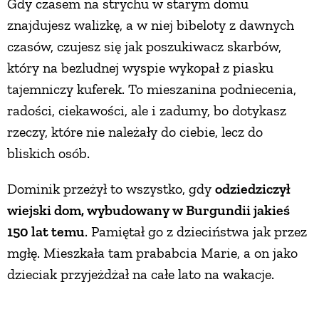
Gdy czasem na strychu w starym domu
znajdujesz walizkę, a w niej bibeloty z dawnych
PRZEPISY
czasów, czujesz się jak poszukiwacz skarbów,
który na bezludnej wyspie wykopał z piasku
ŚNIADANIA
tajemniczy kuferek. To mieszanina podniecenia,
radości, ciekawości, ale i zadumy, bo dotykasz
PRZYSTAWKI
rzeczy, które nie należały do ciebie, lecz do
bliskich osób.
ZUPY
Dominik przeżył to wszystko, gdy
odziedziczył
DANIA GŁÓWNE
wiejski dom, wybudowany w Burgundii jakieś
150 lat temu
. Pamiętał go z dzieciństwa jak przez
mgłę. Mieszkała tam prababcia Marie, a on jako
CIASTA I DESERY
dzieciak przyjeżdżał na całe lato na wakacje.
DODATKI