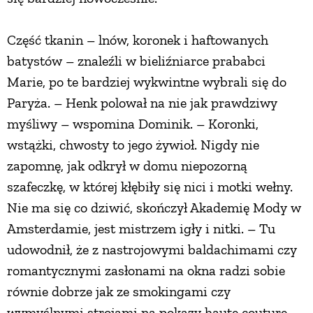
Część tkanin – lnów, koronek i haftowanych
batystów – znaleźli w bieliźniarce prababci
Marie, po te bardziej wykwintne wybrali się do
Paryża. – Henk polował na nie jak prawdziwy
myśliwy – wspomina Dominik. – Koronki,
wstążki, chwosty to jego żywioł. Nigdy nie
zapomnę, jak odkrył w domu niepozorną
szafeczkę, w której kłębiły się nici i motki wełny.
Nie ma się co dziwić, skończył Akademię Mody w
Amsterdamie, jest mistrzem igły i nitki. – Tu
udowodnił, że z nastrojowymi baldachimami czy
romantycznymi zasłonami na okna radzi sobie
równie dobrze jak ze smokingami czy
wymyślnymi strojami na pokazy haute couture –