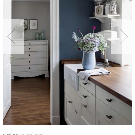
NATURALNIE
URODA
NATURALNA APTECZKA
DLA DOMU
EKO ŻYCIE
PRZYRODA
ZWIERZĘTA DOMOWE