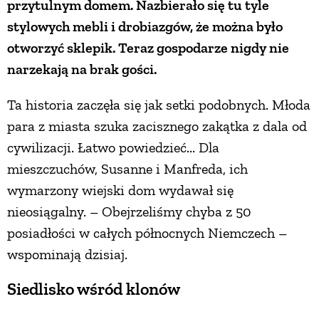
przytulnym domem. Nazbierało się tu tyle
stylowych mebli i drobiazgów, że można było
PRZEPISY
otworzyć sklepik. Teraz gospodarze nigdy nie
narzekają na brak gości.
ŚNIADANIA
Ta historia zaczęła się jak setki podobnych. Młoda
PRZYSTAWKI
para z miasta szuka zacisznego zakątka z dala od
cywilizacji. Łatwo powiedzieć... Dla
ZUPY
mieszczuchów, Susanne i Manfreda, ich
wymarzony wiejski dom wydawał się
DANIA GŁÓWNE
nieosiągalny. – Obejrzeliśmy chyba z 50
posiadłości w całych północnych Niemczech –
CIASTA I DESERY
wspominają dzisiaj.
Siedlisko wśród klonów
DODATKI