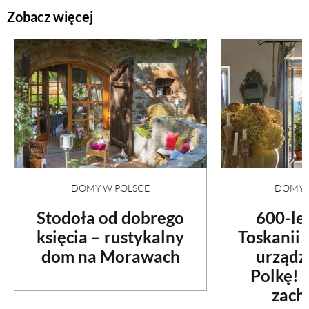
Zobacz więcej
DOMY W POLSCE
DOMY N
Stodoła od dobrego
600-le
księcia – rustykalny
Toskanii
dom na Morawach
urządz
Polkę! 
zach