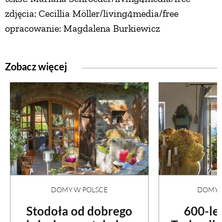
zdjęcia: Cecillia Möller/living4media/free
opracowanie: Magdalena Burkiewicz
Zobacz więcej
DOMY W POLSCE
DOMY N
Stodoła od dobrego
600-le