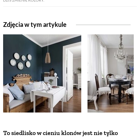
DZIŚ ZMIENIŁ KOLORY.
ZWIERZĘTA W NATURZE
Zdjęcia w tym artykule
GRZYBY
KRAJOBRAZ
RĘKODZIEŁO
RZEMIOSŁO
ZWYCZAJE
To siedlisko w cieniu klonów jest nie tylko
ZRÓB TO SAM