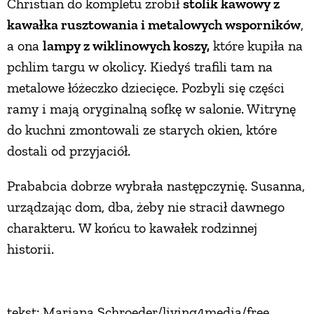
Christian do kompletu zrobił
stolik kawowy z
kawałka rusztowania i metalowych wsporników
,
a ona
lampy z wiklinowych koszy,
które kupiła na
pchlim targu w okolicy. Kiedyś trafili tam na
metalowe łóżeczko dziecięce. Pozbyli się części
ramy i mają oryginalną sofkę w salonie. Witrynę
do kuchni zmontowali ze starych okien, które
dostali od przyjaciół.
Prababcia dobrze wybrała następczynię. Susanna,
urządzając dom, dba, żeby nie stracił dawnego
charakteru. W końcu to kawałek rodzinnej
historii.
tekst: Mariana Schroeder/living4media/free