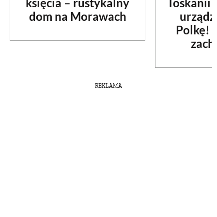
księcia – rustykalny
Toskanii
dom na Morawach
urządz
Polkę! 
zach
REKLAMA