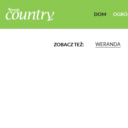
DOM
OGRÓ
WERANDA
ZOBACZ TEŻ:
LUB WYBIERZ JEDNĄ Z K