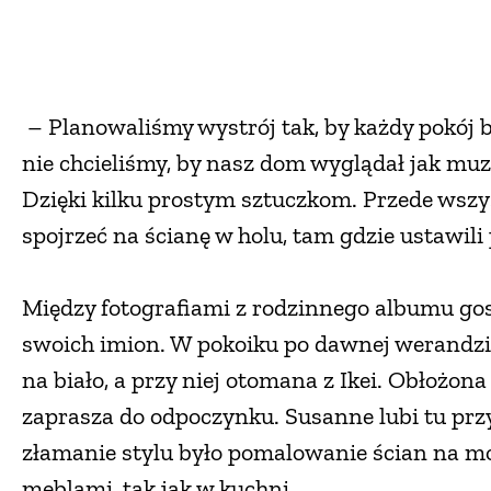
– Planowaliśmy wystrój tak, by każdy pokój by
nie chcieliśmy, by nasz dom wyglądał jak mu
Dzięki kilku prostym sztuczkom. Przede wszy
spojrzeć na ścianę w holu, tam gdzie ustawi
Między fotografiami z rodzinnego albumu gosp
swoich imion. W pokoiku po dawnej werandz
na biało, a przy niej otomana z Ikei. Obłożon
zaprasza do odpoczynku. Susanne lubi tu prz
złamanie stylu było pomalowanie ścian na moc
meblami, tak jak w kuchni.