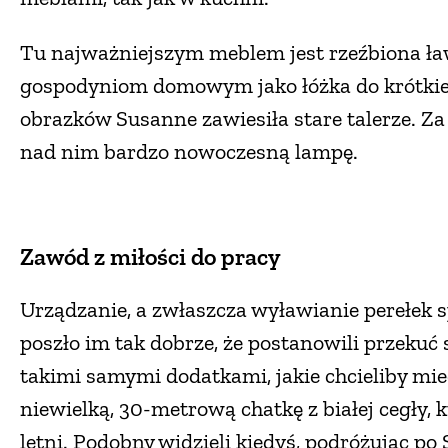
Tu najważniejszym meblem jest rzeźbiona ła
gospodyniom domowym jako łóżka do krótkiej
obrazków Susanne zawiesiła stare talerze. Za 
nad nim bardzo nowoczesną lampę.
Zawód z miłości do pracy
Urządzanie, a zwłaszcza wyławianie perełek 
poszło im tak dobrze, że postanowili przekuć 
takimi samymi dodatkami, jakie chcieliby mi
niewielką, 30-metrową chatkę z białej cegły,
letni. Podobny widzieli kiedyś, podróżując po 