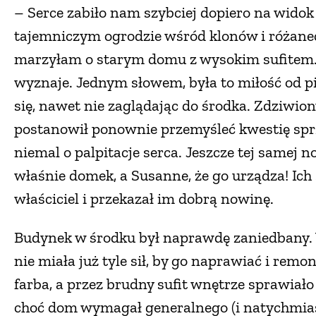
– Serce zabiło nam szybciej dopiero na wido
tajemniczym ogrodzie wśród klonów i różan
marzyłam o starym domu z wysokim sufitem. 
wyznaje. Jednym słowem, była to miłość od p
się, nawet nie zaglądając do środka. Zdziwiony
postanowił ponownie przemyśleć kwestię sp
niemal o palpitacje serca. Jeszcze tej samej 
właśnie domek, a Susanne, że go urządza! Ich
właściciel i przekazał im dobrą nowinę.
Budynek w środku był naprawdę zaniedbany. W
nie miała już tyle sił, by go naprawiać i remo
farba, a przez brudny sufit wnętrze sprawiało
choć dom wymagał generalnego (i natychmiast