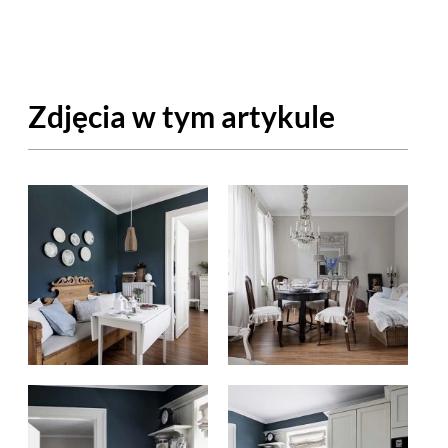
OM
BUDUJEMY DOM
DY
ZIELEŃ W DOMU
Zdjęcia w tym artykule
RALNA APTECZKA
A DOMOWE
EŁO
RZEMIOSŁO
ZYSTAWKI
ZUPY
TWORY
INNE