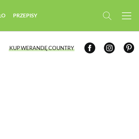
ŁO
PRZEPISY
KUP WERANDĘ COUNTRY
WYBIERZ TYP WYDANIA
WYDANIE DRUKOWANE
aktualny numer z dostawą do domu
E-WYDANIE PDF
przeglądaj bezpośrednio na Twoim
komputerze lub urządzeniu mobilnym