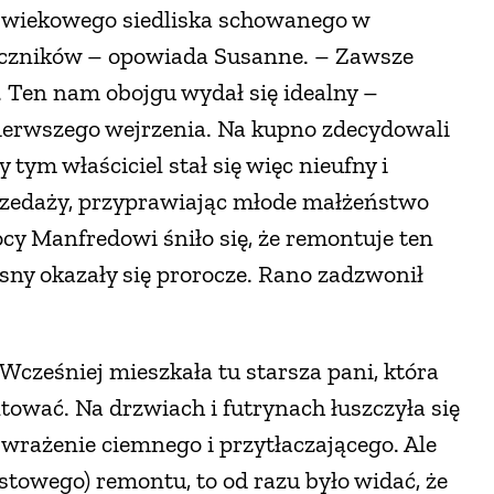
k wiekowego siedliska schowanego w
eczników – opowiada Susanne. – Zawsze
Ten nam obojgu wydał się idealny –
ierwszego wejrzenia. Na kupno zdecydowali
 tym właściciel stał się więc nieufny i
rzedaży, przyprawiając młode małżeństwo
nocy Manfredowi śniło się, że remontuje ten
 sny okazały się prorocze. Rano zadzwonił
cześniej mieszkała tu starsza pani, która
ntować. Na drzwiach i futrynach łuszczyła się
 wrażenie ciemnego i przytłaczającego. Ale
owego) remontu, to od razu było widać, że