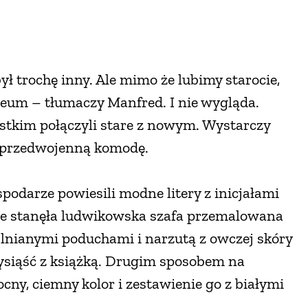
ł trochę inny. Ale mimo że lubimy starocie,
zeum – tłumaczy Manfred. I nie wygląda.
stkim połączyli stare z nowym. Wystarczy
li przedwojenną komodę.
odarze powiesili modne litery z inicjałami
ie stanęła ludwikowska szafa przemalowana
a lnianymi poduchami i narzutą z owczej skóry
ysiąść z książką. Drugim sposobem na
ny, ciemny kolor i zestawienie go z białymi