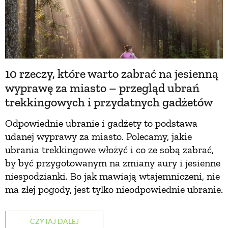
ZWIERZĘTA W NATURZE
GRZYBY
10 rzeczy, które warto zabrać na jesienną
wyprawę za miasto – przegląd ubrań
KRAJOBRAZ
trekkingowych i przydatnych gadżetów
RĘKODZIEŁO
Odpowiednie ubranie i gadżety to podstawa
udanej wyprawy za miasto. Polecamy, jakie
ubrania trekkingowe włożyć i co ze sobą zabrać,
RZEMIOSŁO
by być przygotowanym na zmiany aury i jesienne
niespodzianki. Bo jak mawiają wtajemniczeni, nie
ZWYCZAJE
ma złej pogody, jest tylko nieodpowiednie ubranie.
ZRÓB TO SAM
CZYTAJ DALEJ