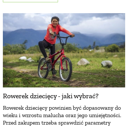
PRZEPISY
ŚNIADANIA
PRZYSTAWKI
ZUPY
DANIA GŁÓWNE
Rowerek dziecięcy - jaki wybrać?
CIASTA I DESERY
Rowerek dziecięcy powinien być dopasowany do
wieku i wzrostu malucha oraz jego umiejętności.
DODATKI
Przed zakupem trzeba sprawdzić parametry