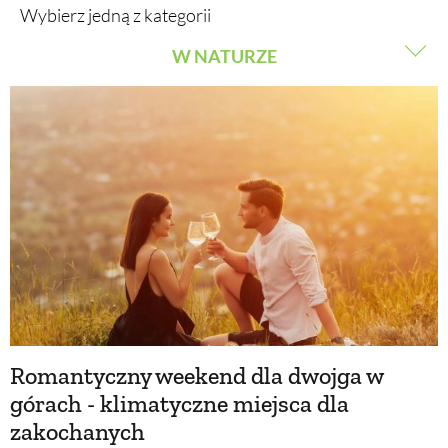
Wybierz jedną z kategorii
W NATURZE
BUDUJEMY DOM
URODA
OGRÓD
NATURALNA APTECZKA
WARZYWA I OWOCE
DLA DOMU
ROŚLINY OGRODOWE
EKO ŻYCIE
PORADY
Romantyczny weekend dla dwojga w
ZIELEŃ W DOMU
górach - klimatyczne miejsca dla
zakochanych
PROJEKTOWANIE OGRODU