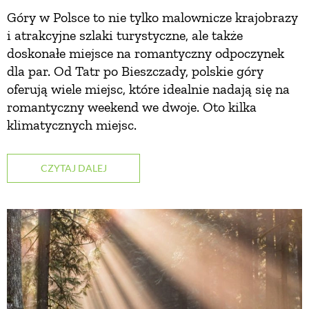
Góry w Polsce to nie tylko malownicze krajobrazy
i atrakcyjne szlaki turystyczne, ale także
NATURALNIE
doskonałe miejsce na romantyczny odpoczynek
dla par. Od Tatr po Bieszczady, polskie góry
URODA
oferują wiele miejsc, które idealnie nadają się na
romantyczny weekend we dwoje. Oto kilka
klimatycznych miejsc.
NATURALNA APTECZKA
DLA DOMU
CZYTAJ DALEJ
EKO ŻYCIE
PRZYRODA
ZWIERZĘTA DOMOWE