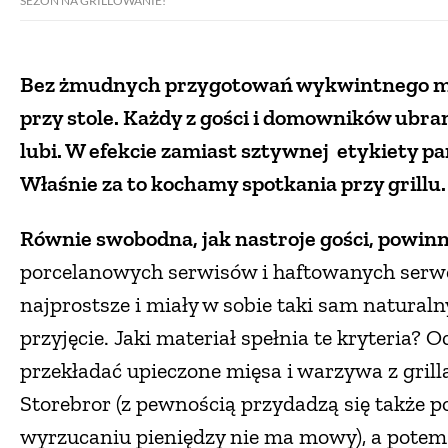
SEZON NA GRILLOWANIE!
Bez żmudnych przygotowań wykwintnego menu
przy stole. Każdy z gości i domowników ubran
lubi. W efekcie zamiast sztywnej etykiety pa
Właśnie za to kochamy spotkania przy grillu
Równie swobodna, jak nastroje gości, powin
porcelanowych serwisów i haftowanych serwete
najprostsze i miały w sobie taki sam natural
przyjęcie. Jaki materiał spełnia te kryteria
przekładać upieczone mięsa i warzywa z grill
Storebror (z pewnością przydadzą się także 
wyrzucaniu pieniędzy nie ma mowy), a potem 