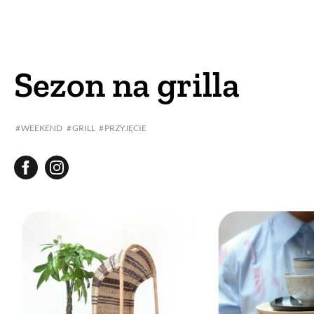
DOM
DOMY W POL
OGRÓD
WARZYWA
Sezon na grilla
PROJEKTOWANIE
WEEKEND
GRILL
PRZYJĘCIE
DLA DOM
ZWIERZĘTA W NAT
ZWYCZAJE
ZRÓ
DANIA GŁÓW