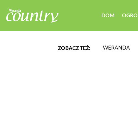
DOM
OGRÓ
WERANDA
ZOBACZ TEŻ:
LUB WYBIERZ JEDNĄ Z K