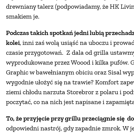
drewniany talerz (podpowiadamy, że HK Living
smakiem je.
Podczas takich spotkań jedni lubią przechad
kolei
, inni zaś wolą usiąść na uboczu i prow
czasie przygotowań. Z dala od grilla ustawmy
wyprodukowane przez Woood i kilka pufów. Go
Graphic w bawełnianym obiciu oraz Sisal wypl
wygodnie ułożyć się na trawie? Komfort zap
ziemi chłodu narzuta Storebror z polaru i p
poczytać, co na nich jest napisane i zapamięta
To, że przyjęcie przy grillu przeciągnie się d
odpowiedni nastrój, gdy zapadnie zmrok. W j