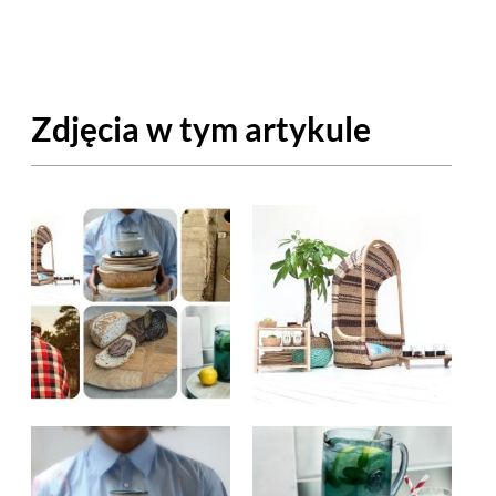
OM
BUDUJEMY DOM
DY
ZIELEŃ W DOMU
Zdjęcia w tym artykule
RALNA APTECZKA
A DOMOWE
EŁO
RZEMIOSŁO
ZYSTAWKI
ZUPY
TWORY
INNE