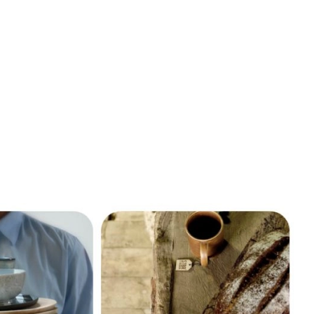
SCE
DOMY NA ŚWIECIE
URZĄDZAMY D
 I OWOCE
ROŚLINY OGRODOWE
PORA
 OGRODU
NATURALNIE
URODA
NATU
U
EKO ŻYCIE
PRZYRODA
ZWIERZĘT
URZE
GRZYBY
KRAJOBRAZ
RĘKODZI
B TO SAM
PRZEPISY
ŚNIADANIA
PR
NE
CIASTA I DESERY
DODATKI
PRZE