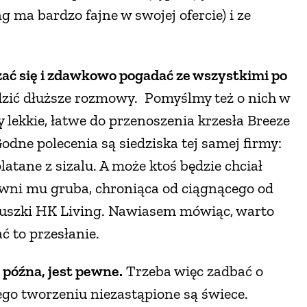
 ma bardzo fajne w swojej ofercie) i ze
zać się i zdawkowo pogadać ze wszystkimi po
adzić dłuższe rozmowy. Pomyślmy też o nich w
 lekkie, łatwe do przenoszenia krzesła Breeze
dne polecenia są siedziska tej samej firmy:
atane z sizalu. A może ktoś będzie chciał
ewni mu gruba, chroniąca od ciągnącego od
oduszki HK Living. Nawiasem mówiąc, warto
ć to przesłanie.
o późna, jest pewne.
Trzeba więc zadbać o
ego tworzeniu niezastąpione są świece.