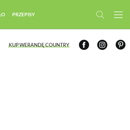
ŁO
PRZEPISY
KUP WERANDĘ COUNTRY
WYBIERZ TYP WYDANIA
WYDANIE DRUKOWANE
aktualny numer z dostawą do domu
E-WYDANIE PDF
przeglądaj bezpośrednio na Twoim
komputerze lub urządzeniu mobilnym