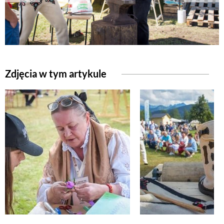
NATURALNIE
URODA
Zdjęcia w tym artykule
NATURALNA APTECZKA
DLA DOMU
EKO ŻYCIE
PRZYRODA
ZWIERZĘTA DOMOWE