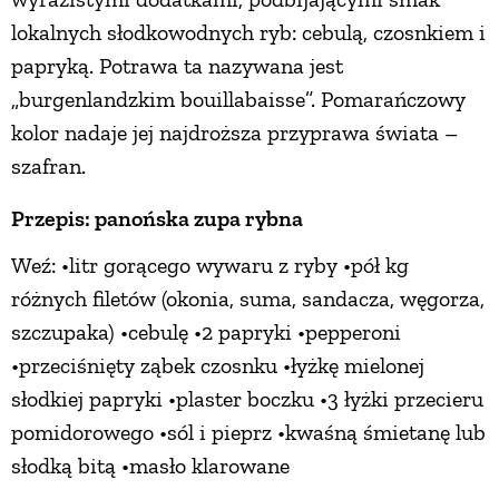
lokalnych słodkowodnych ryb: cebulą, czosnkiem i
papryką. Potrawa ta nazywana jest
„burgenlandzkim bouillabaisse”. Pomarańczowy
kolor nadaje jej najdroższa przyprawa świata –
szafran.
Przepis: panońska zupa rybna
Weź: •litr gorącego wywaru z ryby •pół kg
różnych filetów (okonia, suma, sandacza, węgorza,
szczupaka) •cebulę •2 papryki •pepperoni
•przeciśnięty ząbek czosnku •łyżkę mielonej
słodkiej papryki •plaster boczku •3 łyżki przecieru
pomidorowego •sól i pieprz •kwaśną śmietanę lub
słodką bitą •masło klarowane