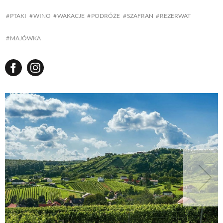
PTAKI
WINO
WAKACJE
PODRÓŻE
SZAFRAN
REZERWAT
MAJÓWKA