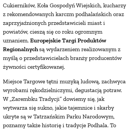
Cukierników, Koła Gospodyń Wiejskich, kucharzy
PRZEPISY
z rekomendowanych karczm podhalańskich oraz
zaprzyjaźnionych przedstawicieli miast i
ŚNIADANIA
powiatów, cieszą się co roku ogromnym
uznaniem.
Europejskie Targi Produktów
PRZYSTAWKI
Regionalnych
są wydarzeniem realizowanym z
myślą o przedstawicielach branży producentów
żywności certyfikowanej.
ZUPY
Miejsce Targowe tętni muzyką ludową, zachwyca
DANIA GŁÓWNE
wyrobami rękodzielniczymi, degustacją potraw.
W „Zarembku Tradycji” dowiemy się, jak
CIASTA I DESERY
wytwarza się sukno, jakie tajemnice i skarby
ukryte są w Tatrzańskim Parku Narodowym,
DODATKI
poznamy także historię i tradycje Podhala. To