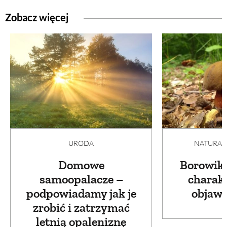
Zobacz więcej
URODA
NATURAL
Domowe
Borowik 
samoopalacze –
charak
podpowiadamy jak je
objawy
zrobić i zatrzymać
letnią opaleniznę