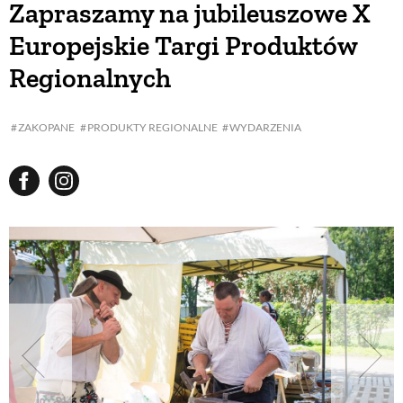
Zapraszamy na jubileuszowe X
Europejskie Targi Produktów
BUDUJEMY DOM
Regionalnych
OGRÓD
ZAKOPANE
PRODUKTY REGIONALNE
WYDARZENIA
WARZYWA I OWOCE
ROŚLINY OGRODOWE
PORADY
ZIELEŃ W DOMU
PROJEKTOWANIE OGRODU