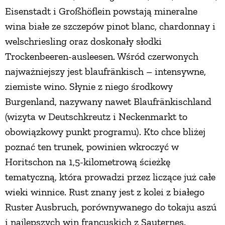
Eisenstadt i Großhöflein powstają mineralne
wina białe ze szczepów pinot blanc, chardonnay i
welschriesling oraz doskonały słodki
Trockenbeeren-ausleesen. Wśród czerwonych
najważniejszy jest blaufränkisch – intensywne,
ziemiste wino. Słynie z niego środkowy
Burgenland, nazywany nawet Blaufränkischland
(wizyta w Deutschkreutz i Neckenmarkt to
obowiązkowy punkt programu). Kto chce bliżej
poznać ten trunek, powinien wkroczyć w
Horitschon na 1,5-kilometrową ścieżkę
tematyczną, która prowadzi przez liczące już całe
wieki winnice. Rust znany jest z kolei z białego
Ruster Ausbruch, porównywanego do tokaju aszú
i najlepszych win francuskich z Sauternes.