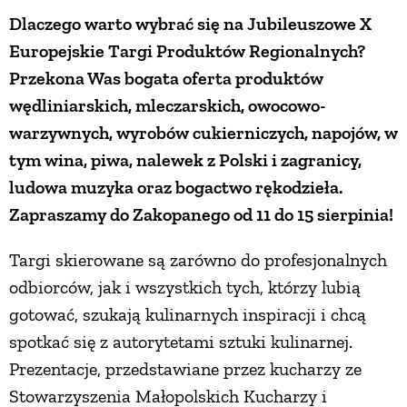
Dlaczego warto wybrać się na Jubileuszowe X
ZWIERZĘTA W NATURZE
Europejskie Targi Produktów Regionalnych?
Przekona Was bogata oferta produktów
GRZYBY
wędliniarskich, mleczarskich, owocowo-
warzywnych, wyrobów cukierniczych, napojów, w
KRAJOBRAZ
tym wina, piwa, nalewek z Polski i zagranicy,
ludowa muzyka oraz bogactwo rękodzieła.
Zapraszamy do Zakopanego od 11 do 15 sierpinia!
RĘKODZIEŁO
Targi skierowane są zarówno do profesjonalnych
RZEMIOSŁO
odbiorców, jak i wszystkich tych, którzy lubią
gotować, szukają kulinarnych inspiracji i chcą
ZWYCZAJE
spotkać się z autorytetami sztuki kulinarnej.
Prezentacje, przedstawiane przez kucharzy ze
ZRÓB TO SAM
Stowarzyszenia Małopolskich Kucharzy i