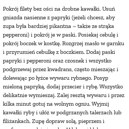
Pokrój filety bez ości na drobne kawałki. Usuń
gniazda nasienne z papryki (jeżeli chcesz, aby
zupa była bardziej pikantna – także ze strąka
pepperoni) i pokrój je w paski. Posiekaj cebulę i
pokrój boczek w kostkę. Rozgrzej masło w garnku
i przyrumień cebulkę z boczkiem. Dodaj paski
papryki i pepperoni oraz czosnek i wszystko
podgrzewaj przez kwadrans, często mieszając i
dolewając po łyżce wywaru rybnego. Posyp
mieloną papryką, dodaj przecier i rybę. Wszystko
delikatnie wymieszaj. Zalej resztą wywaru i przez
kilka minut gotuj na wolnym ogniu. Wyjmij
kawałki ryby i ułóż w podgrzanych talerzach lub
filiżankach. Zupę dopraw solą, pieprzem i