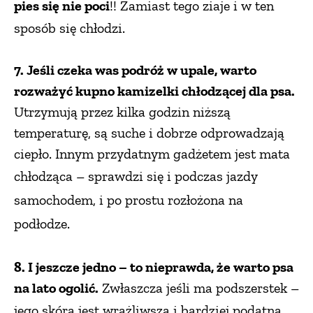
pies się nie poci
!! Z
amiast tego ziaje i w ten
sposób się chłodzi.
7. Jeśli czeka was podróż w upale, warto
rozważyć kupno kamizelki chłodzącej dla psa.
Utrzymują przez kilka godzin niższą
temperaturę, są suche i dobrze odprowadzają
ciepło. Innym przydatnym gadżetem jest mata
chłodząca – sprawdzi się
i podczas jazdy
samochodem, i po prostu rozłożona na
podłodze.
8. I jeszcze jedno – to nieprawda, że warto psa
na lato ogolić.
Zwłaszcza jeśli ma podszerstek –
jego skóra jest wrażliwsza
i bardziej podatna