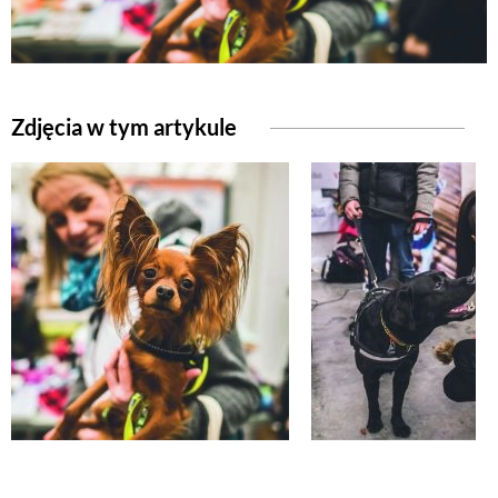
NATURALNIE
Zdjęcia w tym artykule
URODA
NATURALNA APTECZKA
DLA DOMU
EKO ŻYCIE
PRZYRODA
ZWIERZĘTA DOMOWE