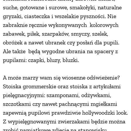
suche, gotowane i surowe, smakołyki, naturalne
PRZEPISY
gryzaki, ciasteczka i wszelakie pyszności. Nie
zabraknie ręcznie wykonywanych kolorowych
ŚNIADANIA
zabawek, piłek, szarpaków, smyczy, szelek,
obróżek a nawet ubranek czy posłań dla pupili.
PRZYSTAWKI
Ale także będą wygodne ubrania na spacery z
pupilami: czapki, bluzy, bluzki.
ZUPY
A może marzy wam się wiosenne odświeżenie?
DANIA GŁÓWNE
Stoiska grommerskie oraz stoiska z artykułami
pielęgnacyjnymi: szamponami, odżywkami,
szczotkami czy nawet pachnącymi mgiełkami
CIASTA I DESERY
zapewnią pupilowi prawdziwie hollywoodzki look.
Z wypielęgnowanymi zwierzakami będzie można
DODATKI
zrobić pamiątkowe zdjęcie na stanowisku