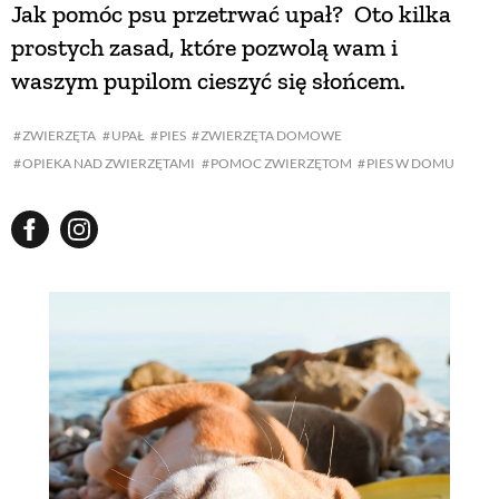
Jak pomóc psu przetrwać upał? Oto kilka
prostych zasad, które pozwolą wam i
waszym pupilom cieszyć się słońcem.
ZWIERZĘTA
UPAŁ
PIES
ZWIERZĘTA DOMOWE
OPIEKA NAD ZWIERZĘTAMI
POMOC ZWIERZĘTOM
PIES W DOMU