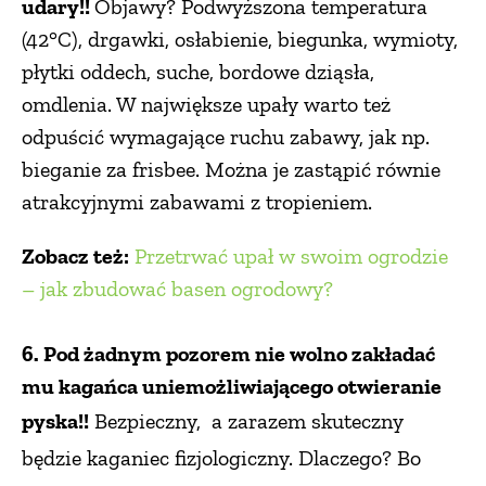
udary!!
Objawy? Podwyższona temperatura
(42°C), drgawki, osłabienie, biegunka, wymioty,
płytki oddech, suche, bordowe dziąsła,
omdlenia. W największe upały warto też
odpuścić wymagające ruchu zabawy, jak np.
bieganie za frisbee. Można je zastąpić równie
atrakcyjnymi zabawami z tropieniem.
Zobacz też:
Przetrwać upał w swoim ogrodzie
– jak zbudować basen ogrodowy?
6.
Pod żadnym pozorem nie wolno zakładać
mu kagańca uniemożliwiającego otwieranie
pyska!!
Bezpieczny,
a zarazem skuteczny
będzie kaganiec fizjologiczny. Dlaczego? Bo