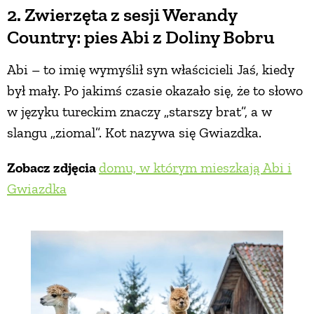
2. Zwierzęta z sesji Werandy
Country: pies Abi z Doliny Bobru
Abi – to imię wymyślił syn właścicieli Jaś, kiedy
był mały. Po jakimś czasie okazało się, że to słowo
w języku tureckim znaczy „starszy brat”, a w
slangu „ziomal”. Kot nazywa się Gwiazdka.
Zobacz zdjęcia
domu, w którym mieszkają Abi i
Gwiazdka