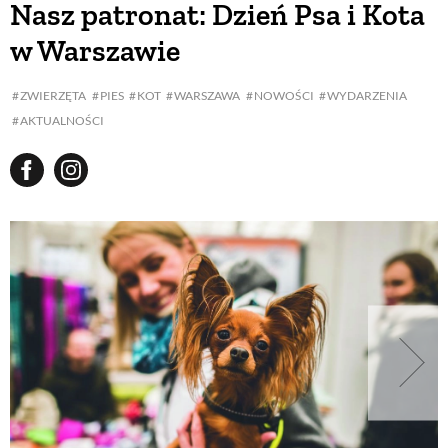
Nasz patronat: Dzień Psa i Kota
w Warszawie
BUDUJEMY DOM
ZWIERZĘTA
PIES
KOT
WARSZAWA
NOWOŚCI
WYDARZENIA
AKTUALNOŚCI
OGRÓD
WARZYWA I OWOCE
ROŚLINY OGRODOWE
PORADY
ZIELEŃ W DOMU
PROJEKTOWANIE OGRODU