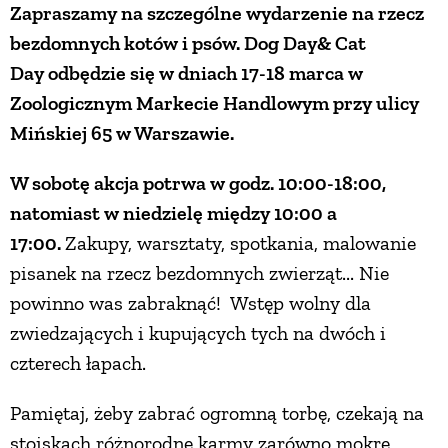
Zapraszamy na szczególne wydarzenie na rzecz
bezdomnych kotów i psów.
Dog Day& Cat
ZWIERZĘTA W NATURZE
Day
odbędzie się w dniach 17-18 marca w
Zoologicznym Markecie Handlowym przy ulicy
GRZYBY
Mińskiej 65 w Warszawie.
KRAJOBRAZ
W sobotę akcja potrwa w godz. 10:00-18:00,
natomiast w niedzielę między 10:00 a
RĘKODZIEŁO
17:00.
Zakupy, warsztaty, spotkania, malowanie
pisanek na rzecz bezdomnych zwierząt... Nie
RZEMIOSŁO
powinno was zabraknąć! Wstęp wolny dla
zwiedzających i kupujących tych na dwóch i
czterech łapach.
ZWYCZAJE
Pamiętaj, żeby zabrać ogromną torbę, czekają na
ZRÓB TO SAM
stoiskach różnorodne karmy zarówno mokre,