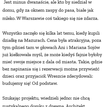
Jest minus dwanaście, ale kto by siedział
w
domu, gdy za oknem zaspy do pasa,
białe jak
ZWIERZĘTA W NATURZE
mleko. W Warszawie coś takiego się nie zdarza.
GRZYBY
Wszystko zaczęło się kilka lat temu, kiedy kupili
działkę na Mazurach. Cena była atrakcyjna, poza
KRAJOBRAZ
tym gdzieś tam w głowach Ani i Mariana Sojów
już kiełkowała myśl, że może kiedyś fajnie byłoby
RĘKODZIEŁO
mieć swoje miejsce z dala od miasta. Takie, gdzie
bez napinania się i rezerwacji można przywieźć
RZEMIOSŁO
dzieci oraz przyjaciół. Wreszcie zdecydowali:
budujemy się! Od podstaw.
ZWYCZAJE
Szukając projektu, wiedzieli jedno:
nie chcą
ZRÓB TO SAM
rustykalnego domku z drewna. Architekt