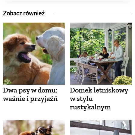
Zobacz również
Dwa psy w domu:
Domek letniskowy
waśnie i przyjaźń
w stylu
rustykalnym