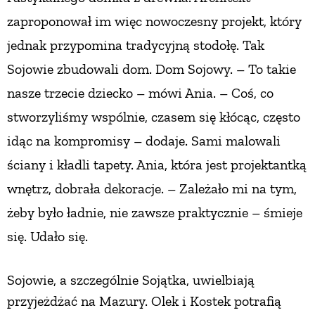
zaproponował im więc nowoczesny projekt, który
PRZEPISY
jednak przypomina tradycyjną stodołę. Tak
Sojowie zbudowali dom. Dom Sojowy. – To takie
ŚNIADANIA
nasze trzecie dziecko – mówi Ania. – Coś, co
stworzyliśmy wspólnie, czasem się kłócąc, często
PRZYSTAWKI
idąc na kompromisy – dodaje. Sami malowali
ZUPY
ściany i kładli tapety. Ania, która jest projektantką
wnętrz, dobrała dekoracje. – Zależało mi na tym,
DANIA GŁÓWNE
żeby było ładnie, nie zawsze praktycznie – śmieje
się. Udało się.
CIASTA I DESERY
Sojowie, a szczególnie Sojątka, uwielbiają
DODATKI
przyjeżdżać na Mazury. Olek i Kostek potrafią