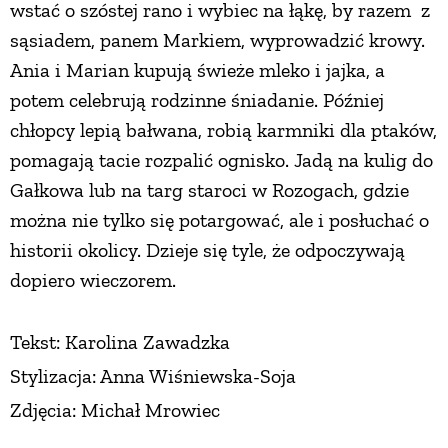
wstać o szóstej rano i wybiec na łąkę, by razem z
PRZETWORY
sąsiadem, panem Markiem, wyprowadzić krowy.
Ania i Marian kupują świeże mleko i jajka, a
INNE
potem celebrują rodzinne śniadanie. Później
chłopcy lepią bałwana, robią karmniki dla ptaków,
pomagają tacie rozpalić ognisko. Jadą na kulig do
Gałkowa lub na targ staroci w Rozogach, gdzie
można nie tylko się potargować, ale i posłuchać o
historii okolicy. Dzieje się tyle, że odpoczywają
dopiero wieczorem.
Tekst: Karolina Zawadzka
Stylizacja: Anna Wiśniewska-Soja
Zdjęcia: Michał Mrowiec