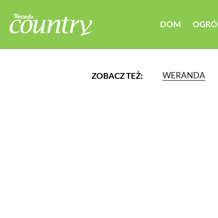
DOM
OGRÓ
WERANDA
ZOBACZ TEŻ:
LUB WYBIERZ JEDNĄ Z K