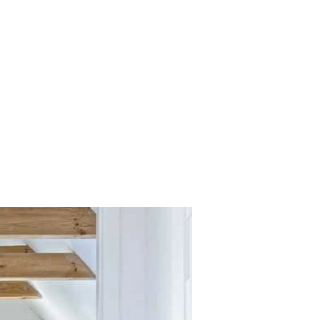
SCE
DOMY NA ŚWIECIE
URZĄDZAMY D
 I OWOCE
ROŚLINY OGRODOWE
PORA
 OGRODU
NATURALNIE
URODA
NATU
U
EKO ŻYCIE
PRZYRODA
ZWIERZĘT
URZE
GRZYBY
KRAJOBRAZ
RĘKODZI
B TO SAM
PRZEPISY
ŚNIADANIA
PR
NE
CIASTA I DESERY
DODATKI
PRZE