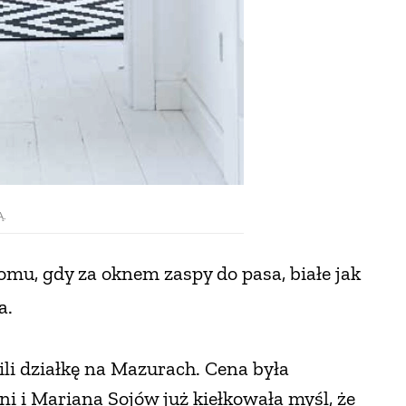
Ą.
omu, gdy za oknem zaspy do pasa,
białe jak
a.
pili działkę na Mazurach. Cena była
i i Mariana Sojów już kiełkowała myśl, że