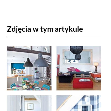
OM
BUDUJEMY DOM
DY
ZIELEŃ W DOMU
Zdjęcia w tym artykule
RALNA APTECZKA
A DOMOWE
EŁO
RZEMIOSŁO
ZYSTAWKI
ZUPY
TWORY
INNE