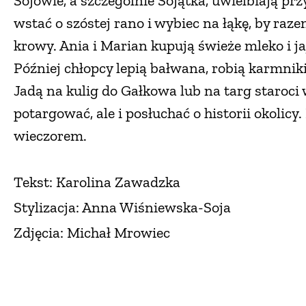
Sojowie, a szczególnie Sojątka, uwielbiają pr
wstać o szóstej rano i wybiec na łąkę, by r
krowy. Ania i Marian kupują świeże mleko i ja
Później chłopcy lepią bałwana, robią karmniki
Jadą na kulig do Gałkowa lub na targ staroci 
potargować, ale i posłuchać o historii okolicy.
wieczorem.
Tekst: Karolina Zawadzka
Stylizacja: Anna Wiśniewska-Soja
Zdjęcia: Michał Mrowiec