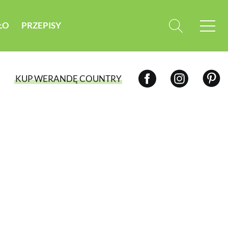
ŁO
PRZEPISY
KUP WERANDĘ COUNTRY
WYBIERZ TYP WYDANIA
WYDANIE DRUKOWANE
aktualny numer z dostawą do domu
E-WYDANIE PDF
przeglądaj bezpośrednio na Twoim
komputerze lub urządzeniu mobilnym