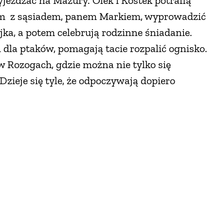
zyjeżdżać na Mazury. Olek i Kostek potrafią
azem z sąsiadem, panem Markiem, wyprowadzić
jka, a potem celebrują rodzinne śniadanie.
 dla ptaków, pomagają tacie rozpalić ognisko.
w Rozogach, gdzie można nie tylko się
 Dzieje się tyle, że odpoczywają dopiero