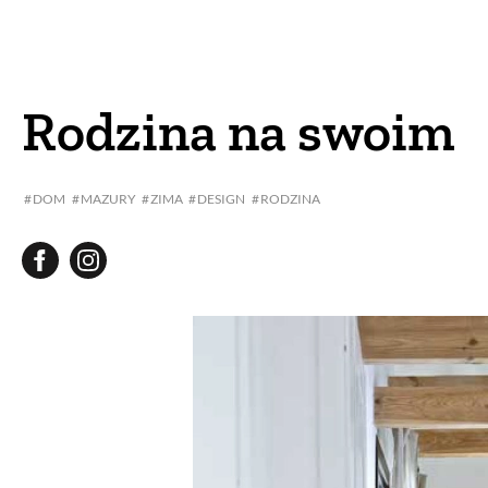
DOM
DOMY W POL
OGRÓD
WARZYWA
Rodzina na swoim
PROJEKTOWANIE
DOM
MAZURY
ZIMA
DESIGN
RODZINA
DLA DOM
ZWIERZĘTA W NAT
ZWYCZAJE
ZRÓ
DANIA GŁÓW