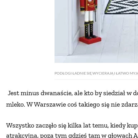
PODŁOGI ŁADNIE SIĘ WYCIERAJĄ I ŁATWO MYJ
Jest minus dwanaście, ale kto by siedział
w d
mleko. W Warszawie coś takiego się nie zdarz
Wszystko zaczęło się kilka lat temu, kiedy ku
atrakcyjna, poza tym gdzieś tam w głowach An