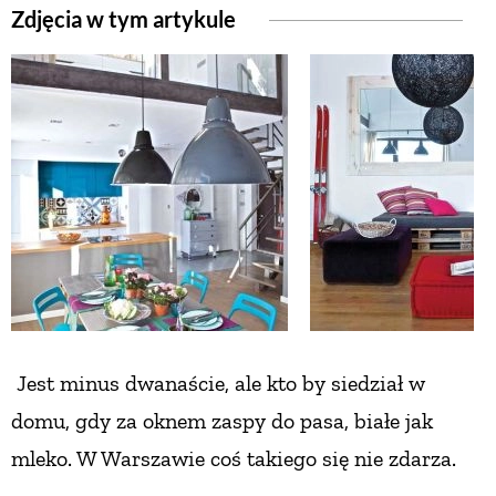
Zdjęcia w tym artykule
ZWIERZĘTA W NATURZE
GRZYBY
KRAJOBRAZ
RĘKODZIEŁO
RZEMIOSŁO
Jest minus dwanaście, ale kto by siedział
w
ZWYCZAJE
domu, gdy za oknem zaspy do pasa,
białe jak
mleko. W Warszawie coś takiego się nie zdarza.
ZRÓB TO SAM