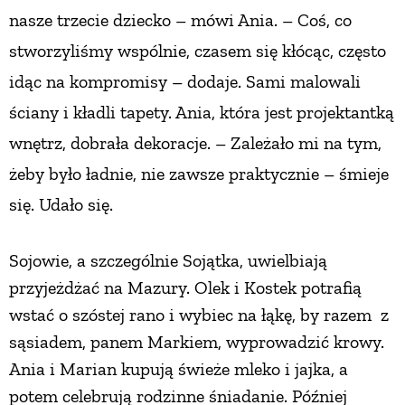
nasze trzecie dziecko – mówi Ania. – Coś, co
PRZETWORY
stworzyliśmy wspólnie, czasem się kłócąc, często
idąc na kompromisy – dodaje. Sami malowali
INNE
ściany i kładli tapety. Ania, która jest projektantką
wnętrz, dobrała dekoracje. – Zależało mi na tym,
żeby było ładnie, nie zawsze praktycznie – śmieje
się. Udało się.
Sojowie, a szczególnie Sojątka, uwielbiają
przyjeżdżać na Mazury. Olek i Kostek potrafią
wstać o szóstej rano i wybiec na łąkę, by razem z
sąsiadem, panem Markiem, wyprowadzić krowy.
Ania i Marian kupują świeże mleko i jajka, a
potem celebrują rodzinne śniadanie. Później