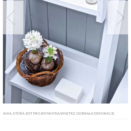
NATURALNIE
URODA
NATURALNA APTECZKA
DLA DOMU
EKO ŻYCIE
PRZYRODA
ANIA, KTÓRA JEST PROJEKTANTKĄ WNĘTRZ, DOBRAŁA DEKORACJE.
ZWIERZĘTA DOMOWE