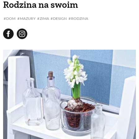
Rodzina na swoim
BUDUJEMY DOM
DOM
MAZURY
ZIMA
DESIGN
RODZINA
OGRÓD
WARZYWA I OWOCE
ROŚLINY OGRODOWE
PORADY
ZIELEŃ W DOMU
PROJEKTOWANIE OGRODU