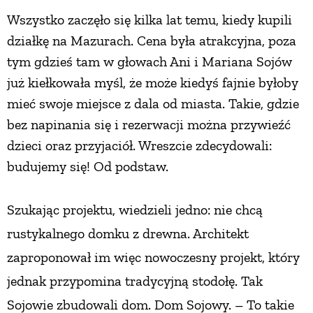
Wszystko zaczęło się kilka lat temu, kiedy kupili
PRZEPISY
działkę na Mazurach. Cena była atrakcyjna, poza
tym gdzieś tam w głowach Ani i Mariana Sojów
ŚNIADANIA
już kiełkowała myśl, że może kiedyś fajnie byłoby
mieć swoje miejsce z dala od miasta. Takie, gdzie
PRZYSTAWKI
bez napinania się i rezerwacji można przywieźć
dzieci oraz przyjaciół. Wreszcie zdecydowali:
ZUPY
budujemy się! Od podstaw.
DANIA GŁÓWNE
Szukając projektu, wiedzieli jedno:
nie chcą
rustykalnego domku z drewna. Architekt
CIASTA I DESERY
zaproponował im więc nowoczesny projekt, który
jednak przypomina tradycyjną stodołę. Tak
DODATKI
Sojowie zbudowali dom. Dom Sojowy. – To takie