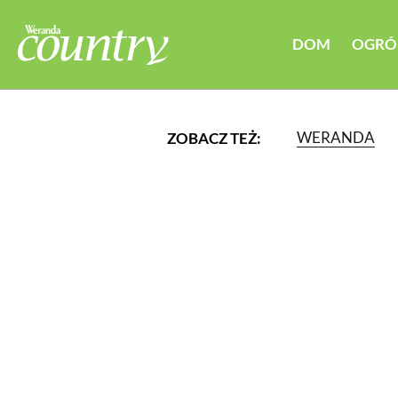
DOM
OGRÓ
WERANDA
ZOBACZ TEŻ:
LUB WYBIERZ JEDNĄ Z K