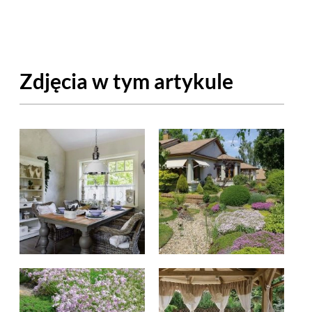
OM
BUDUJEMY DOM
DY
ZIELEŃ W DOMU
Zdjęcia w tym artykule
RALNA APTECZKA
A DOMOWE
EŁO
RZEMIOSŁO
ZYSTAWKI
ZUPY
TWORY
INNE