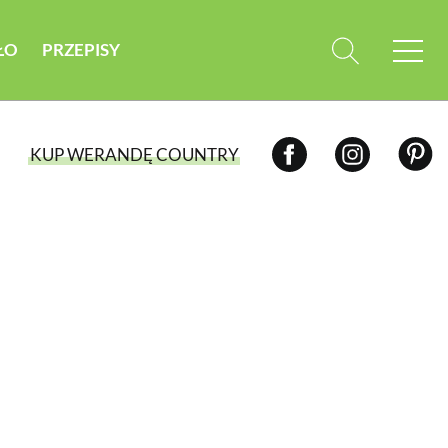
ŁO
PRZEPISY
KUP WERANDĘ COUNTRY
WYBIERZ TYP WYDANIA
WYDANIE DRUKOWANE
aktualny numer z dostawą do domu
E-WYDANIE PDF
przeglądaj bezpośrednio na Twoim
komputerze lub urządzeniu mobilnym