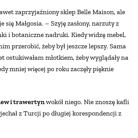
wet zaprzyjaźniony sklep Belle Maison, ale
 się Małgosia. – Szyję zasłony, narzuty z
i i botaniczne nadruki. Kiedy widzę mebel,
nim przerobić, żeby był jeszcze lepszy. Sama
awet ostukiwałam młotkiem, żeby wyglądały na
dy mniej więcej po roku zaczęły pięknie
ew i trawertyn
wokół niego. Nie znoszę kafli
je
chał z Turcji po długiej korespondencji z