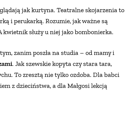
ądają jak kurtyna. Teatralne skojarzenia to
rką i perukarką. Rozumie, jak ważne są
 A kwietnik służy u niej jako bombonierka.
 tym, zanim poszła na studia – od mamy i
czami
. Jak szewskie kopyta czy stara tara,
hu. To zresztą nie tylko ozdoba. Dla babci
m z dzieciństwa, a dla Małgosi lekcją