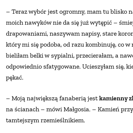
– Teraz wybór jest ogromny, mam tu blisko na
moich nawyków nie da się już wytępić – śmieje
drapowaniami, naszywam napisy, stare koronk
który mi się podoba, od razu kombinuję, co w 
bieliłam belki w sypialni, przecierałam, a n
odpowiednio sfatygowane. Ucieszyłam się, kie
pękać.
–
Moją największą fanaberią jest
kamienny zl
na ścianach – mówi Małgosia. – Kamień przy
tamtejszym
rzemieślnikiem.