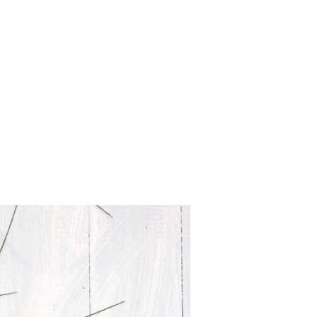
SCE
DOMY NA ŚWIECIE
URZĄDZAMY D
 I OWOCE
ROŚLINY OGRODOWE
PORA
 OGRODU
NATURALNIE
URODA
NATU
U
EKO ŻYCIE
PRZYRODA
ZWIERZĘT
URZE
GRZYBY
KRAJOBRAZ
RĘKODZI
B TO SAM
PRZEPISY
ŚNIADANIA
PR
NE
CIASTA I DESERY
DODATKI
PRZE