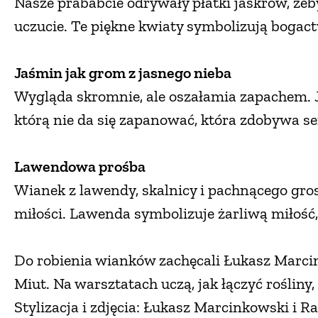
Nasze prababcie odrywały płatki jaskrów, że
uczucie. Te piękne kwiaty symbolizują bogact
Jaśmin jak grom z jasnego nieba
Wygląda skromnie, ale oszałamia zapachem. Ja
którą nie da się zapanować, która zdobywa se
Lawendowa prośba
Wianek z lawendy, skalnicy i pachnącego gro
miłości. Lawenda symbolizuje żarliwą miłość,
Do robienia wianków zachęcali Łukasz Marcin
Miut. Na warsztatach uczą, jak łączyć roślin
Stylizacja i zdjęcia: Łukasz Marcinkowski i