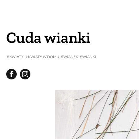
DOM
DOMY W POL
OGRÓD
WARZYWA
Cuda wianki
PROJEKTOWANIE
KWIATY
KWIATY W DOMU
WIANEK
WIANKI
DLA DOM
ZWIERZĘTA W NAT
ZWYCZAJE
ZRÓ
DANIA GŁÓW