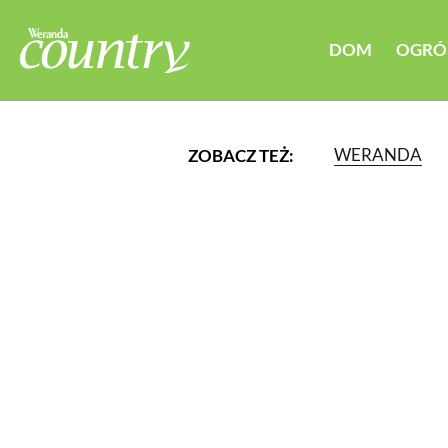
DOM
OGRÓ
WERANDA
ZOBACZ TEŻ:
LUB WYBIERZ JEDNĄ Z K