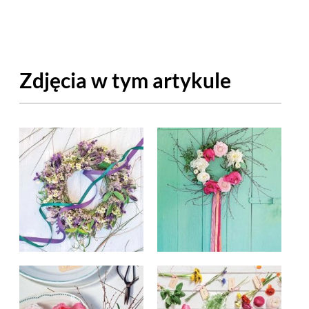
OM
BUDUJEMY DOM
DY
ZIELEŃ W DOMU
Zdjęcia w tym artykule
RALNA APTECZKA
A DOMOWE
EŁO
RZEMIOSŁO
ZYSTAWKI
ZUPY
TWORY
INNE