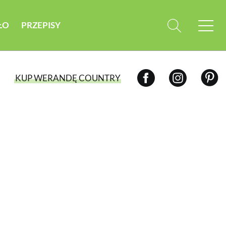
ŁO
PRZEPISY
KUP WERANDĘ COUNTRY
WYBIERZ TYP WYDANIA
WYDANIE DRUKOWANE
aktualny numer z dostawą do domu
E-WYDANIE PDF
przeglądaj bezpośrednio na Twoim
komputerze lub urządzeniu mobilnym