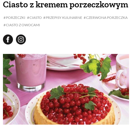
Ciasto z kremem porzeczkowym
BUDUJEMY DOM
PORZECZKI
CIASTO
PRZEPISY KULINARNE
CZERWONA PORZECZKA
CIASTO Z OWOCAMI
OGRÓD
WARZYWA I OWOCE
ROŚLINY OGRODOWE
PORADY
ZIELEŃ W DOMU
PROJEKTOWANIE OGRODU