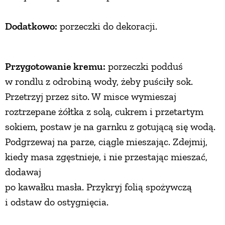
ZWIERZĘTA W NATURZE
Dodatkowo:
porzeczki do dekoracji.
GRZYBY
Przygotowanie kremu:
porzeczki podduś
w rondlu z odrobiną wody, żeby puściły sok.
KRAJOBRAZ
Przetrzyj przez sito. W misce wymieszaj
roztrzepane żółtka z solą, cukrem i przetartym
RĘKODZIEŁO
sokiem, postaw je na garnku z gotującą się wodą.
Podgrzewaj na parze, ciągle mieszając. Zdejmij,
RZEMIOSŁO
kiedy masa zgęstnieje, i nie przestając mieszać,
dodawaj
ZWYCZAJE
po kawałku masła. Przykryj folią spożywczą
i odstaw do ostygnięcia.
ZRÓB TO SAM