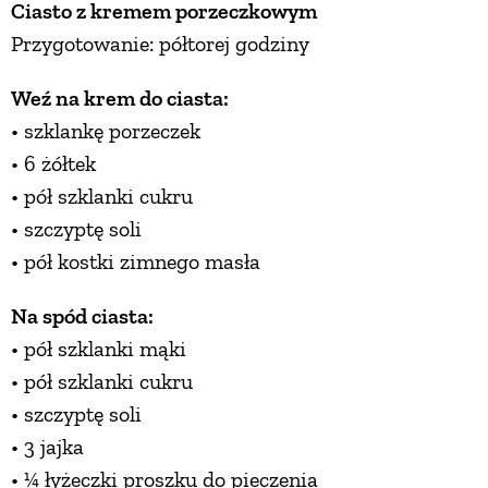
Ciasto z kremem porzeczkowym
Przygotowanie: półtorej godziny
NATURALNIE
Weź na krem do ciasta:
URODA
• szklankę porzeczek
• 6 żółtek
• pół szklanki cukru
NATURALNA APTECZKA
• szczyptę soli
• pół kostki zimnego masła
DLA DOMU
Na spód ciasta:
EKO ŻYCIE
• pół szklanki mąki
• pół szklanki cukru
PRZYRODA
• szczyptę soli
• 3 jajka
ZWIERZĘTA DOMOWE
• ¼ łyżeczki proszku do pieczenia