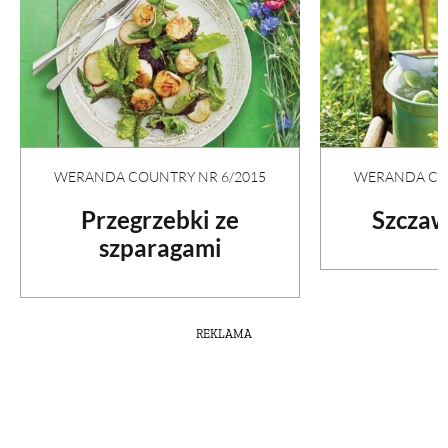
PRZETWORY
INNE
WERANDA COUNTRY NR 6/2015
WERANDA COU
Przegrzebki ze
Szczaw
szparagami
REKLAMA