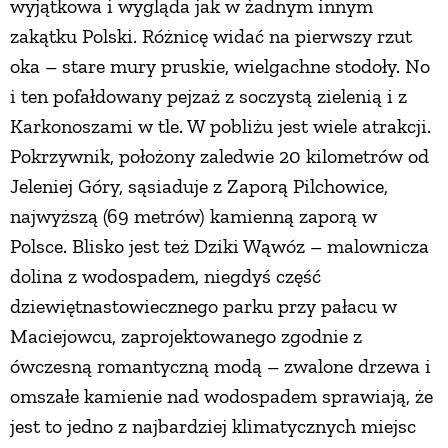
wyjątkowa i wygląda jak w żadnym innym
zakątku Polski. Różnicę widać na pierwszy rzut
oka – stare mury pruskie, wielgachne stodoły. No
i ten pofałdowany pejzaż z soczystą zielenią i z
Karkonoszami w tle. W pobliżu jest wiele atrakcji.
Pokrzywnik, położony zaledwie 20 kilometrów od
Jeleniej Góry, sąsiaduje z Zaporą Pilchowice,
najwyższą (69 metrów) kamienną zaporą w
Polsce. Blisko jest też Dziki Wąwóz – malownicza
dolina z wodospadem, niegdyś część
dziewiętnastowiecznego parku przy pałacu w
Maciejowcu, zaprojektowanego zgodnie z
ówczesną romantyczną modą – zwalone drzewa i
omszałe kamienie nad wodospadem sprawiają, że
jest to jedno z najbardziej klimatycznych miejsc