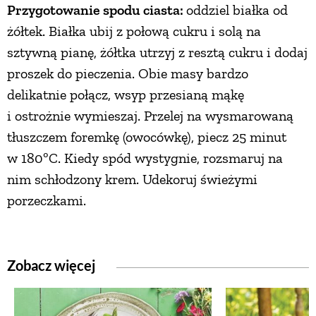
Przygotowanie spodu ciasta:
oddziel białka od
PRZEPISY
żółtek. Białka ubij z połową cukru i solą na
sztywną pianę, żółtka utrzyj z resztą cukru i dodaj
proszek do pieczenia. Obie masy bardzo
ŚNIADANIA
delikatnie połącz, wsyp przesianą mąkę
i ostrożnie wymieszaj. Przelej na wysmarowaną
PRZYSTAWKI
tłuszczem foremkę (owocówkę), piecz 25 minut
w 180ºC. Kiedy spód wystygnie, rozsmaruj na
ZUPY
nim schłodzony krem. Udekoruj świeżymi
porzeczkami.
DANIA GŁÓWNE
CIASTA I DESERY
Zobacz więcej
DODATKI