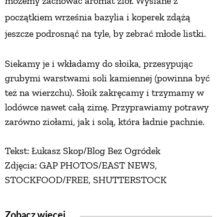
możemy zachować aromat ziół. Wysiane z
początkiem września bazylia i koperek zdążą
NATURALNIE
jeszcze podrosnąć na tyle, by zebrać młode listki.
URODA
Siekamy je i wkładamy do słoika, przesypując
grubymi warstwami soli kamiennej (powinna być
NATURALNA APTECZKA
też na wierzchu). Słoik zakręcamy i trzymamy w
lodówce nawet całą zimę. Przyprawiamy potrawy
DLA DOMU
zarówno ziołami, jak i solą, która ładnie pachnie.
EKO ŻYCIE
Tekst: Łukasz Skop/Blog Bez Ogródek
Zdjęcia: GAP PHOTOS/EAST NEWS,
PRZYRODA
STOCKFOOD/FREE, SHUTTERSTOCK
ZWIERZĘTA DOMOWE
Zobacz więcej