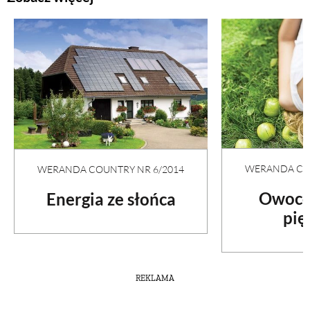
ZWIERZĘTA W NATURZE
GRZYBY
KRAJOBRAZ
RĘKODZIEŁO
WERANDA COU
WERANDA COUNTRY NR 6/2014
Owoco
Energia ze słońca
RZEMIOSŁO
pię
ZWYCZAJE
REKLAMA
ZRÓB TO SAM