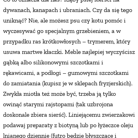
dywanach, kanapach i ubraniach. Czy da się tego
uniknąć? Nie, ale możesz psu czy kotu pomóc i
wyczesywać go specjalnym grzebieniem, a w
przypadku ras krótkowłosych – trymerem, który
usuwa martwe kłaczki. Meble najlepiej wyczyścisz
gąbką albo silikonowymi szczotkami i
rękawicami, a podłogi – gumowymi szczotkami
do zamiatania (kupisz je w sklepach fryzjerskich).
Zwykła miotła też może być, trzeba ją tylko
owinąć starymi rajstopami (tak uzbrojona
doskonale zbiera sierść). Liniejącemu zwierzakowi
podawaj preparaty z biotyną lub po łyżeczce oleju
lnianego dziennie (futro będzie błyszczące i