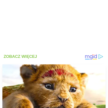
PRZEPISY
ŚNIADANIA
PRZYSTAWKI
ZUPY
DANIA GŁÓWNE
CIASTA I DESERY
DODATKI