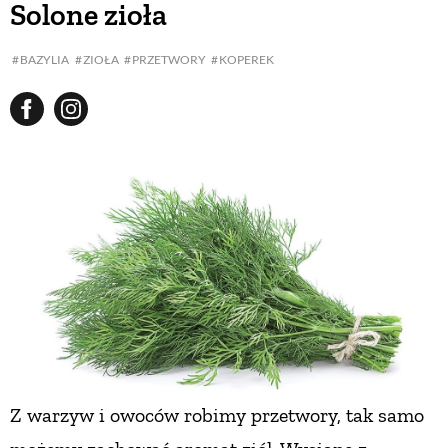
Solone zioła
BUDUJEMY DOM
BAZYLIA
ZIOŁA
PRZETWORY
KOPEREK
OGRÓD
WARZYWA I OWOCE
ROŚLINY OGRODOWE
PORADY
ZIELEŃ W DOMU
Z warzyw i owoców robimy przetwory, tak samo
PROJEKTOWANIE OGRODU