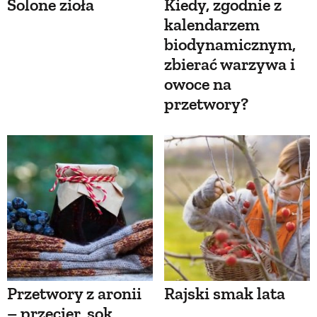
Solone zioła
Kiedy, zgodnie z
kalendarzem
biodynamicznym,
zbierać warzywa i
owoce na
przetwory?
Przetwory z aronii
Rajski smak lata
– przecier, sok,