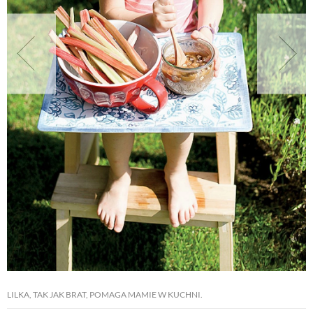
NATURALNIE
URODA
NATURALNA APTECZKA
DLA DOMU
EKO ŻYCIE
PRZYRODA
LILKA, TAK JAK BRAT, POMAGA MAMIE W KUCHNI.
ZWIERZĘTA DOMOWE