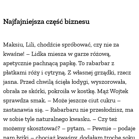
PRZEPISY
Najfajniejsza część biznesu
ŚNIADANIA
Maksiu, Lili, chodźcie spróbować, czy nie za
PRZYSTAWKI
kwaśne! – Lidka miesza w garze różową,
apetycznie pachnącą papkę. To rabarbar z
ZUPY
płatkami róży i cytryną. Z własnej grządki, rzecz
jasna. Przed chwilą ścięła łodygi, wyszorowała,
obrała ze skórki, pokroiła w kostkę. Mąż Wojtek
DANIA GŁÓWNE
sprawdza smak. – Może jeszcze ciut cukru –
zastanawia się. – Rabarbaru nie przesłodzisz, ma
CIASTA I DESERY
w sobie tyle naturalnego kwasku. – Czy też
możemy skosztować? – pytam. – Pewnie – podaje
DODATKI
nam łyżki – chociaż kwaśny, dodałam trochę soku