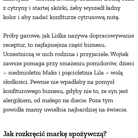
z cytryny i startej skórki, żeby wyszedł ładny
PRZETWORY
kolor i aby nadać konfiturze cytrusową nutę.
INNE
Próby garowe, jak Lidka nazywa dopracowywanie
receptur, to najfajniejsza część biznesu.
Uczestniczą w nich rodzina i przyjaciele. Wojtek
zawsze pomaga przy smażeniu pomidorów, dzieci
– siedmioletni Maks i pięcioletnia Lila – wolą
słodkości. Pewnie nie wpadłaby na pomysł
konfiturowego biznesu, gdyby nie to, że syn jest
alergikiem, od małego na diecie. Poza tym
powidła mamy uwielbia najbardziej na świecie.
Jak rozkręcić markę spożywczą?