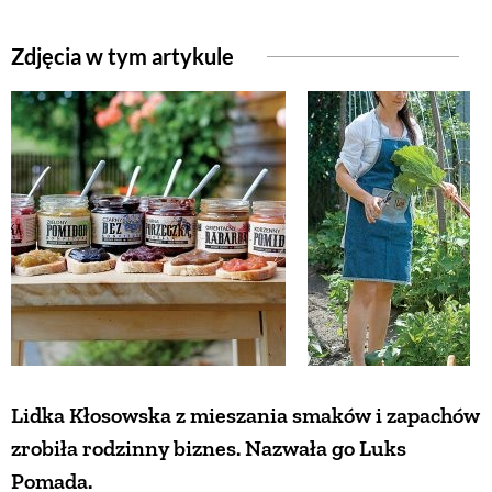
ZWIERZĘTA W NATURZE
Zdjęcia w tym artykule
GRZYBY
KRAJOBRAZ
RĘKODZIEŁO
RZEMIOSŁO
ZWYCZAJE
Lidka Kłosowska z mieszania smaków i zapachów
zrobiła rodzinny biznes. Nazwała go Luks
ZRÓB TO SAM
Pomada.