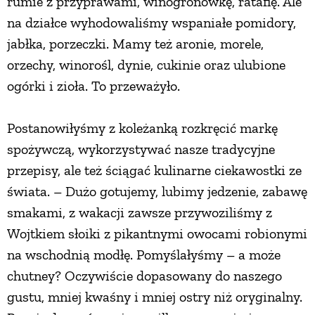
rumie z przyprawami, winogronówkę, ratafię. Ale
na działce wyhodowaliśmy wspaniałe pomidory,
jabłka, porzeczki. Mamy też aronie, morele,
orzechy, winorośl, dynie, cukinie oraz ulubione
ogórki i zioła. To przeważyło.
Postanowiłyśmy z koleżanką rozkręcić markę
spożywczą, wykorzystywać nasze tradycyjne
przepisy, ale też ściągać kulinarne ciekawostki ze
świata. – Dużo gotujemy, lubimy jedzenie, zabawę
smakami, z wakacji zawsze przywoziliśmy z
Wojtkiem słoiki z pikantnymi owocami robionymi
na wschodnią modłę. Pomyślałyśmy – a może
chutney? Oczywiście dopasowany do naszego
gustu, mniej kwaśny i mniej ostry niż oryginalny.